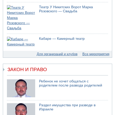
На севере Израиля на берег выбросило тело
Театр У Никитских Ворот Марка
05.08.2026 13:32
Розовского — Свадьба
В России горят новые склады
05.08.2026 10:19
Хуситы сообщают об атаке по Саудовскому танкеру
05.08.2026 10:16
Левые активисты пытались ворваться в офис
Кабаре — Камерный театр
"Религиозного сионизма"
05.08.2026 06:42
В Дубае поднимается дым над портом
Для организаций и клубов
Все мероприятия
05.08.2026 06:41
Еще один меморандум для Ирана
ЗАКОН И ПРАВО
Ребенок не хочет общаться с
родителем после развода родителей
Раздел имущества при разводе в
Израиле