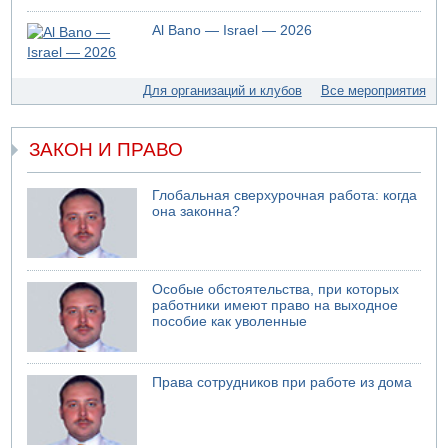
Авиве
Al Bano — Israel — 2026
04.08.2026 13:48
Американцы за пять месяцев израсходовали почти все
запасы ракет
Для организаций и клубов
Все мероприятия
04.08.2026 13:12
Ракетная атака на судно вблизи Омана
ЗАКОН И ПРАВО
04.08.2026 12:29
Малыш обварился супом в Бней-Браке
04.08.2026 10:13
Глобальная сверхурочная работа: когда
Троих подростков унесло течением на Кинерете
она законна?
04.08.2026 08:45
Атака на склады в Подмосковье и Ленинградской
области
Особые обстоятельства, при которых
04.08.2026 06:53
работники имеют право на выходное
Суд "Ликуда" отменил решение конференции партии
пособие как уволенные
04.08.2026 06:10
Пожар в квартире в Ашдоде
Права сотрудников при работе из дома