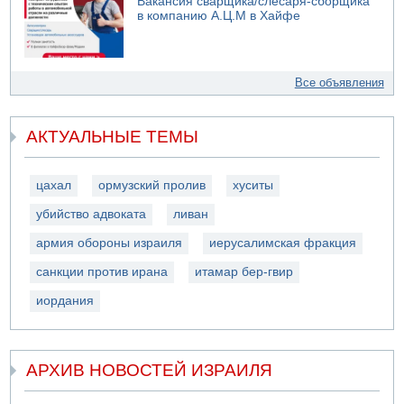
Вакансия сварщика/слесаря-сборщика
в компанию А.Ц.М в Хайфе
Все объявления
АКТУАЛЬНЫЕ ТЕМЫ
цахал
ормузский пролив
хуситы
убийство адвоката
ливан
армия обороны израиля
иерусалимская фракция
санкции против ирана
итамар бер-гвир
иордания
АРХИВ НОВОСТЕЙ ИЗРАИЛЯ