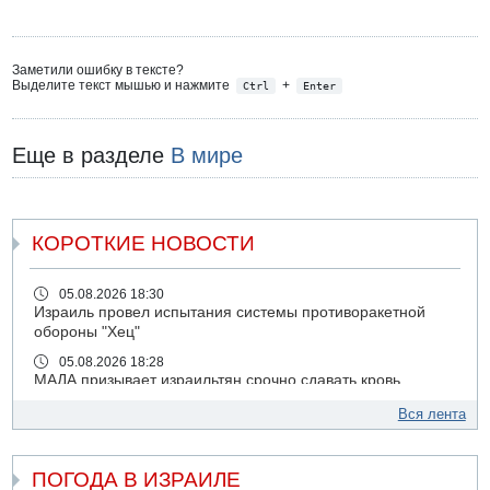
Заметили ошибку в тексте?
Выделите текст мышью и нажмите
+
Ctrl
Enter
Еще в разделе
В мире
КОРОТКИЕ НОВОСТИ
05.08.2026 18:30
Израиль провел испытания системы противоракетной
обороны "Хец"
05.08.2026 18:28
МАДА призывает израильтян срочно сдавать кровь
05.08.2026 17:00
Вся лента
Бывший посол Израиля в ООН Гилад Эрдан объявит в
четверг о создании новой политической партии
ПОГОДА В ИЗРАИЛЕ
05.08.2026 13:49