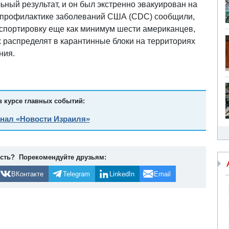
ный результат, и он был экстренно эвакуирован на
и профилактике заболеваний США (CDC) сообщили,
спортировку еще как минимум шести американцев,
 распределят в карантинные блоки на территориях
ния.
в курсе главных событий:
анал «Новости Израиля»
ость? Порекомендуйте друзьям:
ВКонтакте
Telegram
LinkedIn
Email