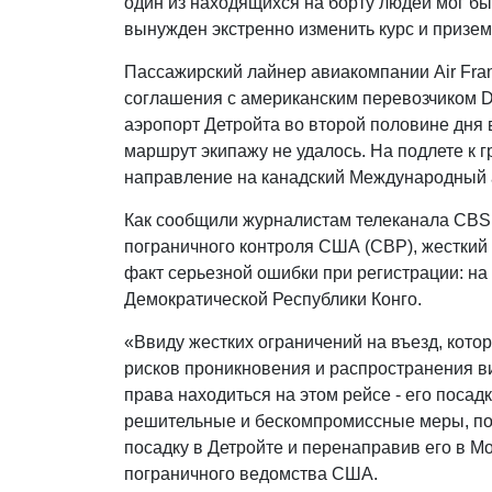
один из находящихся на борту людей мог бы
вынужден экстренно изменить курс и призем
Пассажирский лайнер авиакомпании Air Fra
соглашения с американским перевозчиком D
аэропорт Детройта во второй половине дня
маршрут экипажу не удалось. На подлете к 
направление на канадский Международный 
Как сообщили журналистам телеканала CBS
пограничного контроля США (CBP), жесткий 
факт серьезной ошибки при регистрации: на
Демократической Республики Конго.
«Ввиду жестких ограничений на въезд, кот
рисков проникновения и распространения в
права находиться на этом рейсе - его поса
решительные и бескомпромиссные меры, по
посадку в Детройте и перенаправив его в М
пограничного ведомства США.