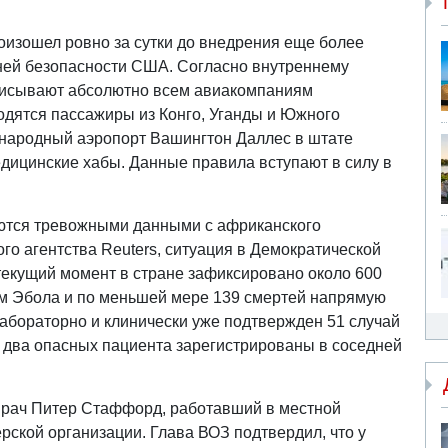
роизошел ровно за сутки до внедрения еще более
ней безопасности США. Согласно внутреннему
писывают абсолютно всем авиакомпаниям
одятся пассажиры из Конго, Уганды и Южного
дународный аэропорт Вашингтон Даллес в штате
дицинские хабы. Данные правила вступают в силу в
ются тревожными данными с африканского
о агентства Reuters, ситуация в Демократической
текущий момент в стране зафиксировано около 600
м Эбола и по меньшей мере 139 смертей напрямую
Лабораторно и клинически уже подтвержден 51 случай
м два опасных пациента зарегистрированы в соседней
врач Питер Стаффорд, работавший в местной
рской организации. Глава ВОЗ подтвердил, что у