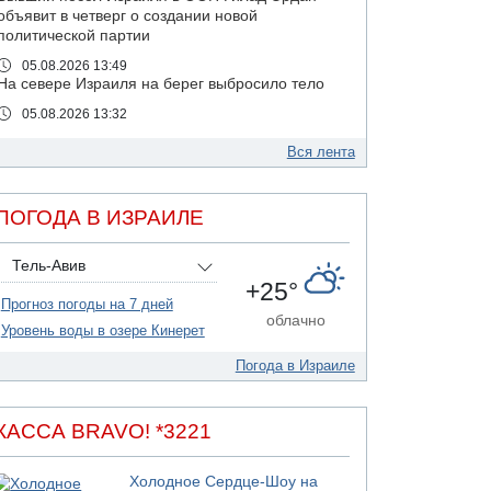
объявит в четверг о создании новой
политической партии
05.08.2026 13:49
На севере Израиля на берег выбросило тело
05.08.2026 13:32
В России горят новые склады
Вся лента
05.08.2026 10:19
Хуситы сообщают об атаке по Саудовскому
танкеру
ПОГОДА В ИЗРАИЛЕ
05.08.2026 10:16
Левые активисты пытались ворваться в офис
Тель-Авив
"Религиозного сионизма"
+25°
05.08.2026 06:42
Прогноз погоды на 7 дней
В Дубае поднимается дым над портом
облачно
Уровень воды в озере Кинерет
05.08.2026 06:41
Еще один меморандум для Ирана
Погода в Израиле
04.08.2026 20:31
Минздрав и Министерство экологии
КАССА BRAVO! *3221
сообщили о необычно высоком уровне
загрязнения воды в девяти реках и ручьях на
севере страны
Холодное Сердце-Шоу на