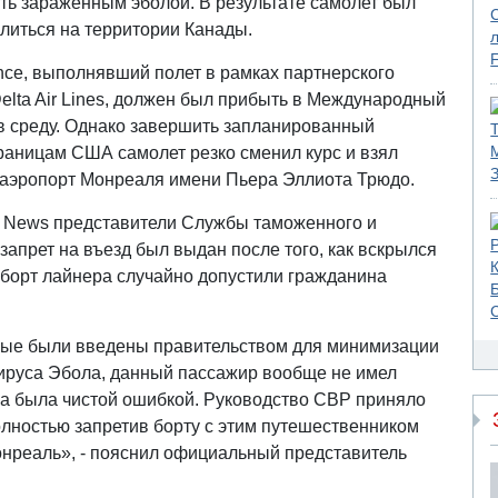
ть зараженным эболой. В результате самолет был
литься на территории Канады.
nce, выполнявший полет в рамках партнерского
elta Air Lines, должен был прибыть в Международный
 в среду. Однако завершить запланированный
границам США самолет резко сменил курс и взял
аэропорт Монреаля имени Пьера Эллиота Трюдо.
 News представители Службы таможенного и
запрет на въезд был выдан после того, как вскрылся
 борт лайнера случайно допустили гражданина
орые были введены правительством для минимизации
ируса Эбола, данный пассажир вообще не имел
дка была чистой ошибкой. Руководство CBP приняло
лностью запретив борту с этим путешественником
онреаль», - пояснил официальный представитель