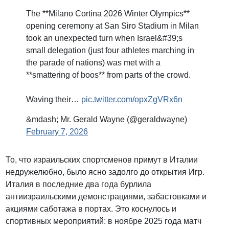
The **Milano Cortina 2026 Winter Olympics**
opening ceremony at San Siro Stadium in Milan
took an unexpected turn when Israel&#39;s
small delegation (just four athletes marching in
the parade of nations) was met with a
**smattering of boos** from parts of the crowd.
Waving their…
pic.twitter.com/opxZgVRx6n
&mdash; Mr. Gerald Wayne (@geraldwayne)
February 7, 2026
То, что израильских спортсменов примут в Италии
недружелюбно, было ясно задолго до открытия Игр.
Италия в последние два года бурлила
антиизраильскими демонстрациями, забастовками и
акциями саботажа в портах. Это коснулось и
спортивных мероприятий: в ноябре 2025 года матч