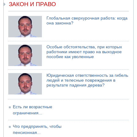
Подозреваемый в домогательствах в хостеле - Гильбоа
ЗАКОН И ПРАВО
Дахан
07.08.2026 17:55
Глобальная сверхурочная работа: когда
Обнародовано имя полицейского, подозреваемого в
она законна?
коррупционных отношениях с Йоавом Элиаси
07.08.2026 17:51
БАГАЦ отказался заморозить лишение налоговых льгот
для уклонистов-харедим
Особые обстоятельства, при которых
работники имеют право на выходное
07.08.2026 17:48
пособие как уволенные
В Иерусалиме водитель врезался в забор и серьезно
пострадал
Юридическая ответственность за гибель
людей и телесные повреждения в
результате падения дерева?
Есть ли возрастные
ограничения...
Что предпринять, чтобы
пенсионная...