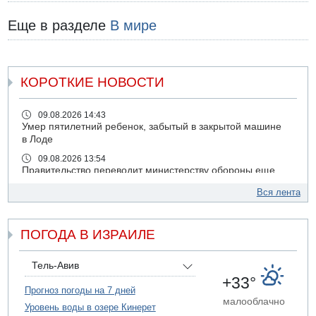
Еще в разделе
В мире
КОРОТКИЕ НОВОСТИ
09.08.2026 14:43
Умер пятилетний ребенок, забытый в закрытой машине
в Лоде
09.08.2026 13:54
Правительство переводит министерству обороны еще
миллиард шекелей сверх утвержденного бюджета "на
Вся лента
срочные секретные нужды"
09.08.2026 13:46
В больнице "Шамир" борются за жизнь забытого в
ПОГОДА В ИЗРАИЛЕ
закрытой машине пятилетнего ребенка
09.08.2026 13:38
Тель-Авив
NYT: Хизбалла переживает самый серьезный
+33°
финансовый кризис за многие годы
Прогноз погоды на 7 дней
малооблачно
09.08.2026 13:29
Уровень воды в озере Кинерет
Трагедия в Мексике: четырехлетний израильский