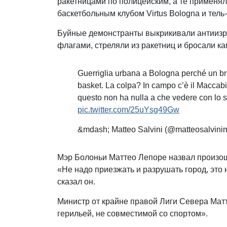
ракетницами по полицейским, а те применя
баскетбольным клубом Virtus Bologna и тел
Буйные демонстранты выкрикивали антиизр
флагами, стреляли из ракетниц и бросали ка
Guerriglia urbana a Bologna perché un bra
basket. La colpa? In campo c’è il Maccabi
questo non ha nulla a che vedere con lo sp
pic.twitter.com/25uYsg49Gw
&mdash; Matteo Salvini (@matteosalvini
Мэр Болоньи Маттео Лепоре назвал произош
«Не надо приезжать и разрушать город, это 
сказал он.
Министр от крайне правой Лиги Севера Ма
герильей, не совместимой со спортом».