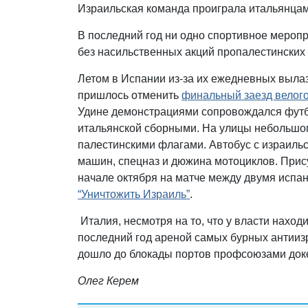
Израильская команда проиграла итальянцам 
В последний год ни одно спортивное меропр
без насильственных акций пропалестинских
Летом в Испании из-за их ежедневных выла
пришлось отменить
финальный заезд велого
Удине демонстрациями сопровождался футб
итальянской сборными. На улицы небольшог
палестинскими флагами. Автобус с израиль
машин, спецназ и дюжина мотоциклов. Прису
начале октября на матче между двумя исп
“Уничтожить Израиль”
.
Италия, несмотря на то, что у власти наход
последний год ареной самых бурных антииз
дошло до блокады портов профсоюзами док
Олег Керем