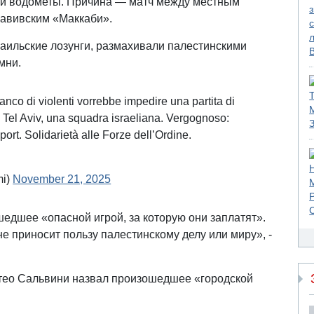
ли водометы. Причина — матч между местным
ь-авивским «Маккаби».
аильские лозунги, размахивали палестинскими
мни.
nco di violenti vorrebbe impedire una partita di
 Tel Aviv, una squadra israeliana. Vergognoso:
ort. Solidarietà alle Forze dell’Ordine.
mi)
November 21, 2025
едшее «опасной игрой, за которую они заплатят».
не приносит пользу палестинскому делу или миру», -
ттео Сальвини назвал произошедшее «городской