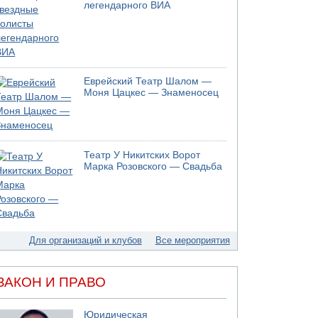
06.08.2026 12:06
легендарного ВИА
США не будут давить на Израиль в вопросе
Ливана
06.08.2026 11:41
Трое подростков ограбили сексшоп в Холоне
06.08.2026 08:45
Еврейский Театр Шалом —
Взрыв в Северном Тель-Авиве
Моня Цацкес — Знаменосец
06.08.2026 08:11
Украинская атака на российский НПЗ
05.08.2026 18:30
Израиль провел испытания системы
Театр У Никитских Ворот
противоракетной обороны "Хец"
Марка Розовского — Свадьба
05.08.2026 18:28
МАДА призывает израильтян срочно сдавать
кровь
05.08.2026 17:00
Бывший посол Израиля в ООН Гилад Эрдан
Для организаций и клубов
Все мероприятия
объявит в четверг о создании новой
политической партии
ЗАКОН И ПРАВО
Юридическая