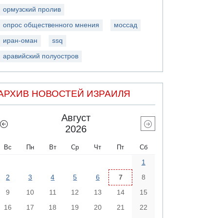
ормузский пролив
опрос общественного мнения
моссад
иран-оман
ssq
аравийский полуостров
АРХИВ НОВОСТЕЙ ИЗРАИЛЯ
Август
2026
Вс
Пн
Вт
Ср
Чт
Пт
Сб
1
2
3
4
5
6
7
8
9
10
11
12
13
14
15
16
17
18
19
20
21
22