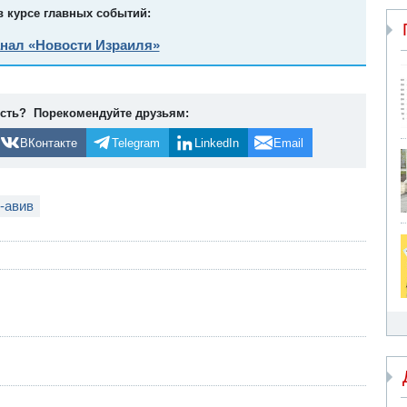
в курсе главных событий:
анал «Новости Израиля»
ость? Порекомендуйте друзьям:
ВКонтакте
Telegram
LinkedIn
Email
-авив