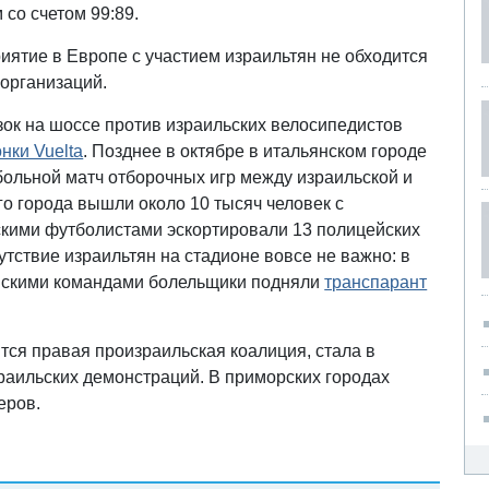
со счетом 99:89.
иятие в Европе с участием израильтян не обходится
 организаций.
зок на шоссе против израильских велосипедистов
нки Vuelta
. Позднее в октябре в итальянском городе
ольной матч отборочных игр между израильской и
о города вышли около 10 тысяч человек с
скими футболистами эскортировали 13 полицейских
тствие израильтян на стадионе вовсе не важно: в
анскими командами болельщики подняли
транспарант
ится правая произраильская коалиция, стала в
раильских демонстраций. В приморских городах
еров.