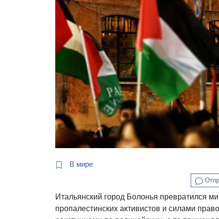
В мире
Отпр
Итальянский город Болонья превратился м
пропалестинских активистов и силами прав