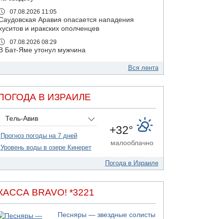
07.08.2026 11:05
Саудовская Аравия опасается нападения
хуситов и иракских ополченцев
07.08.2026 08:29
В Бат-Яме утонул мужчина
07.08.2026 08:29
Вся лента
Стрельба в школе Таиланда
07.08.2026 06:47
Недалеко от Бейт-Шемеша погиб
ПОГОДА В ИЗРАИЛЕ
велосипедист
07.08.2026 06:24
Тель-Авив
Саудовская Аравия сообщает о нападении
+32°
хуситов
Прогноз погоды на 7 дней
малооблачно
06.08.2026 13:43
Уровень воды в озере Кинерет
И еще иранские агенты
Погода в Израиле
06.08.2026 13:13
Арестованы двое подозреваемых в стрельбе
по электрической компании
КАССА BRAVO! *3221
06.08.2026 13:07
Возле Кирьят-Арбы пожар на местности
Песняры — звездные солисты