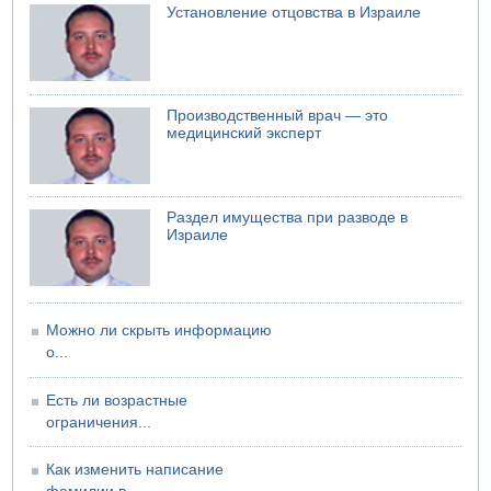
07.08.2026 08:29
Установление отцовства в Израиле
В Бат-Яме утонул мужчина
07.08.2026 08:29
Стрельба в школе Таиланда
07.08.2026 06:47
Производственный врач — это
Недалеко от Бейт-Шемеша погиб велосипедист
медицинский эксперт
07.08.2026 06:24
Саудовская Аравия сообщает о нападении хуситов
Раздел имущества при разводе в
Израиле
Можно ли скрыть информацию
о...
Есть ли возрастные
ограничения...
Как изменить написание