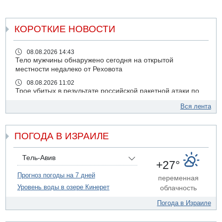
КОРОТКИЕ НОВОСТИ
08.08.2026 14:43
Тело мужчины обнаружено сегодня на открытой
местности недалеко от Реховота
08.08.2026 11:02
Трое убитых в результате российской ракетной атаки по
Киеву
Вся лента
07.08.2026 20:43
Поножовщина в Тайбе: 3 мужчин серьезно ранены
ПОГОДА В ИЗРАИЛЕ
07.08.2026 20:41
Ynet: "Хизбалла" запустила БПЛА со взрывчаткой по
силам ЦАХАЛ
Тель-Авив
+27°
07.08.2026 19:16
ДТП в Ашдоде: тяжело ранены двое маленьких детей
Прогноз погоды на 7 дней
переменная
Уровень воды в озере Кинерет
облачность
07.08.2026 19:14
Скончался водитель, врезавшийся в стену в
Погода в Израиле
Иерусалиме
07.08.2026 17:57