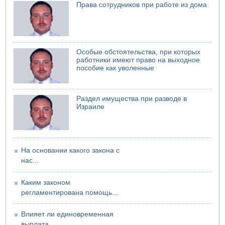
Права сотрудников при работе из дома
В Иерусалиме водитель врезался в забор и серьезно
пострадал
Особые обстоятельства, при которых
работники имеют право на выходное
пособие как уволенные
Раздел имущества при разводе в
Израиле
На основании какого закона с
нас...
Каким законом
регламентирована помощь...
Влияет ли единовременная
выплата...