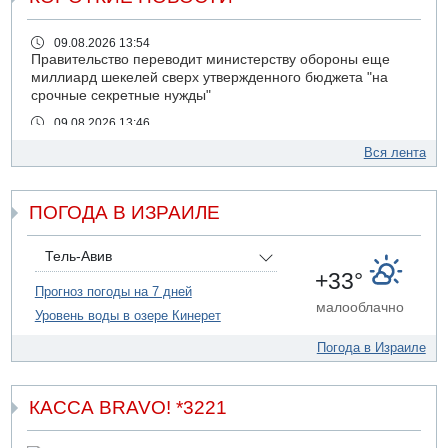
09.08.2026 13:54
Правительство переводит министерству обороны еще
миллиард шекелей сверх утвержденного бюджета "на
срочные секретные нужды"
09.08.2026 13:46
В больнице "Шамир" борются за жизнь забытого в
Вся лента
закрытой машине пятилетнего ребенка
09.08.2026 13:38
NYT: Хизбалла переживает самый серьезный
ПОГОДА В ИЗРАИЛЕ
финансовый кризис за многие годы
09.08.2026 13:29
Тель-Авив
Трагедия в Мексике: четырехлетний израильский
+33°
ребенок утонул, упав в бассейн
Прогноз погоды на 7 дней
малооблачно
09.08.2026 08:30
Уровень воды в озере Кинерет
Авиакомпания Air Canada вновь отсрочила
возвращение в Израиль
Погода в Израиле
08.08.2026 14:43
Тело мужчины обнаружено сегодня на открытой
КАССА BRAVO! *3221
местности недалеко от Реховота
08.08.2026 11:02