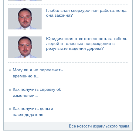
И еще иранские агенты
06.08.2026 13:13
Глобальная сверхурочная работа: когда
Арестованы двое подозреваемых в стрельбе по
она законна?
электрической компании
06.08.2026 13:07
Возле Кирьят-Арбы пожар на местности
Юридическая ответственность за гибель
06.08.2026 12:06
людей и телесные повреждения в
США не будут давить на Израиль в вопросе Ливана
результате падения дерева?
06.08.2026 11:41
Трое подростков ограбили сексшоп в Холоне
Могу ли я не переезжать
временно в...
Как получить справку об
изменении...
Как получить деньги
наследодателя,...
Все новости израильского права