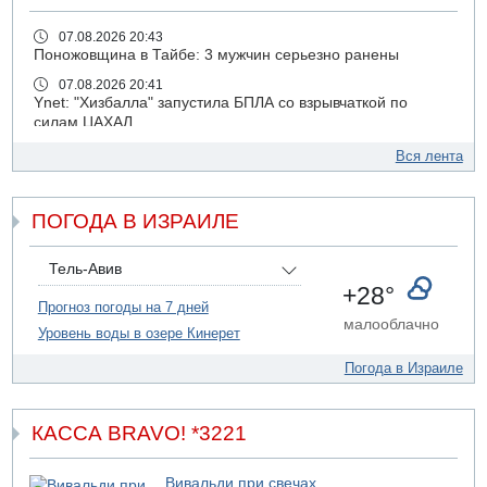
07.08.2026 20:43
Поножовщина в Тайбе: 3 мужчин серьезно ранены
07.08.2026 20:41
Ynet: "Хизбалла" запустила БПЛА со взрывчаткой по
силам ЦАХАЛ
07.08.2026 19:16
Вся лента
ДТП в Ашдоде: тяжело ранены двое маленьких детей
07.08.2026 19:14
ПОГОДА В ИЗРАИЛЕ
Скончался водитель, врезавшийся в стену в
Иерусалиме
07.08.2026 17:57
Тель-Авив
Подозреваемый в домогательствах в хостеле - Гильбоа
+28°
Дахан
Прогноз погоды на 7 дней
малооблачно
Уровень воды в озере Кинерет
07.08.2026 17:55
Обнародовано имя полицейского, подозреваемого в
Погода в Израиле
коррупционных отношениях с Йоавом Элиаси
07.08.2026 17:51
БАГАЦ отказался заморозить лишение налоговых льгот
КАССА BRAVO! *3221
для уклонистов-харедим
07.08.2026 17:48
Вивальди при свечах