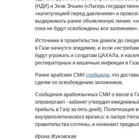
(НДИ) и Зеэв Элькин («Лагерь государствен
«капитуляцией перед давлением» и провозгл
выдерживать ранее объявленную линию: «ни к
пока не будут освобождены все заложники»
Источники в правительстве довели до сведе
в Газе начнутся эпидемии, и если «ястреба
будут угрожать и солдатам ЦАХАЛа, и насе
респираторные и кишечные инфекции в Газе
Ранее арабские СМИ
сообщили
, что достав
сделки по освобождению заложников.
Сообщения арабоязычных СМИ о ввозе в Газ
опровергают - кабинет утвердил ежедневный
прибыть в Газу за пять дней). Политизация
внутриполитического кризиса: в лагере Нета
правительства сочтены, и начинают предвы
Ирина Жуковская