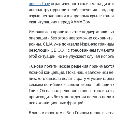
ввоз в Газу
ограниченного количества дизто
инфраструктуры жизнеобеспечения - водопр
взрыв негодования в «правом» крыле коали
«капитуляции» перед ХАМАСом.
Источники в правительстве подчеркивают, 
операции - без этого невозможно сохрани
войны. США уже показали Израилю границы 
резолюции СБ ООН с требованием гуманитар
этой ситуации, но не упускают случая испол
«Снова политические решения принимаются
ложной концепции. Пока наши заложники не 
никакого смысла делать врагу «гуманитарны
семьям погибших и заложников», - объявил
Гвир. Он назвал решение о ввозе топлива «
происходить без утверждения военно-полити
всех коалиционных фракций.
Единым фронтом с Бен-Гвиром вновь высту