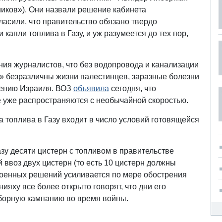
ников»). Они назвали решение кабинета
асили, что правительство обязано твердо
апли топлива в Газу, и уж разумеется до тех пор,
.
ния журналистов, что без водопровода и канализации
м» безразличны жизни палестинцев, заразные болезни
лению Израиля. ВОЗ
объявила
сегодня, что
 уже распространяются с необычайной скоростью.
ка топлива в Газу входит в число условий готовящейся
у десяти цистерн с топливом в правительстве
 ввоз двух цистерн (то есть 10 цистерн должны
 военных решений усиливается по мере обострения
нияху все более открыто говорят, что дни его
борную кампанию во время войны.