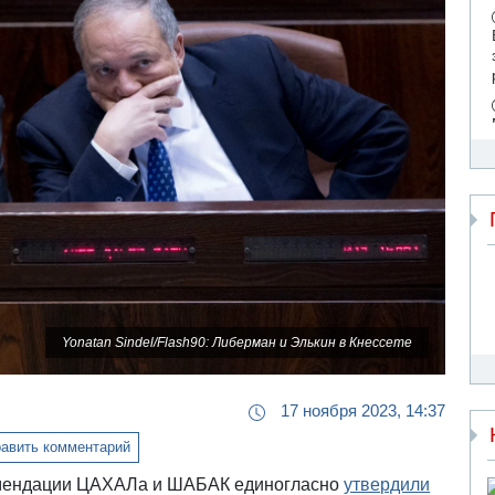
Yonatan Sindel/Flash90: Либерман и Элькин в Кнессете
17 ноября 2023, 14:37
авить комментарий
комендации ЦАХАЛа и ШАБАК единогласно
утвердили