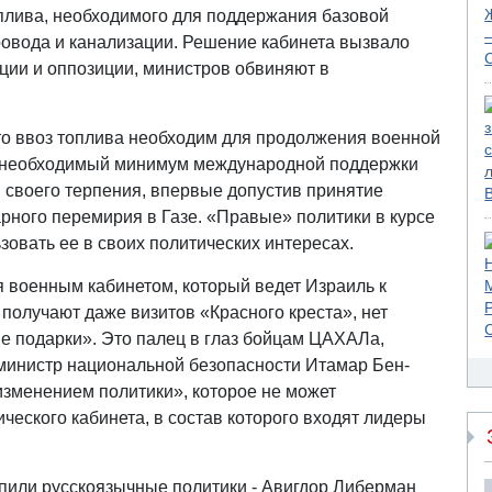
плива, необходимого для поддержания базовой
овода и канализации. Решение кабинета вызвало
ции и оппозиции, министров обвиняют в
что ввоз топлива необходим для продолжения военной
ть необходимый минимум международной поддержки
своего терпения, впервые допустив принятие
ного перемирия в Газе. «Правые» политики в курсе
ьзовать ее в своих политических интересах.
 военным кабинетом, который ведет Израиль к
получают даже визитов «Красного креста», нет
е подарки». Это палец в глаз бойцам ЦАХАЛа,
 министр национальной безопасности Итамар Бен-
изменением политики», которое не может
ческого кабинета, в состав которого входят лидеры
пили русскоязычные политики - Авигдор Либерман