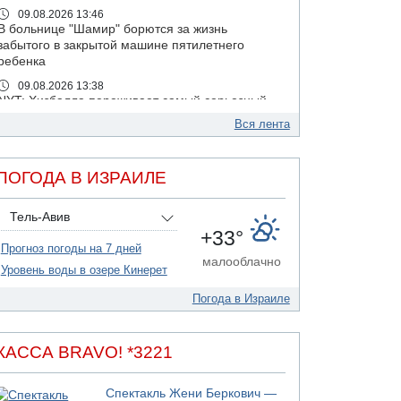
09.08.2026 13:46
В больнице "Шамир" борются за жизнь
забытого в закрытой машине пятилетнего
ребенка
09.08.2026 13:38
NYT: Хизбалла переживает самый серьезный
финансовый кризис за многие годы
Вся лента
09.08.2026 13:29
Трагедия в Мексике: четырехлетний
израильский ребенок утонул, упав в бассейн
ПОГОДА В ИЗРАИЛЕ
09.08.2026 08:30
Авиакомпания Air Canada вновь отсрочила
Тель-Авив
возвращение в Израиль
+33°
Прогноз погоды на 7 дней
08.08.2026 14:43
малооблачно
Тело мужчины обнаружено сегодня на
Уровень воды в озере Кинерет
открытой местности недалеко от Реховота
Погода в Израиле
08.08.2026 11:02
Трое убитых в результате российской
ракетной атаки по Киеву
КАССА BRAVO! *3221
07.08.2026 20:43
Поножовщина в Тайбе: 3 мужчин серьезно
Спектакль Жени Беркович —
ранены