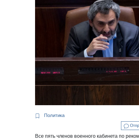
Политика
Отпр
Все пять членов военного кабинета по ре