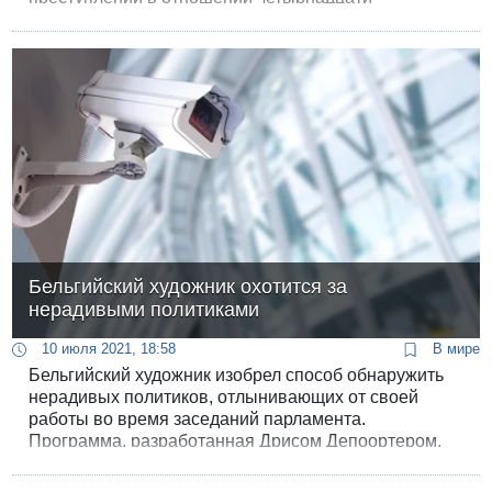
несовершеннолетних мальчиков.
Бельгийский художник охотится за
нерадивыми политиками
10 июля 2021, 18:58
В мире
Бельгийский художник изобрел способ обнаружить
нерадивых политиков, отлынивающих от своей
работы во время заседаний парламента.
Программа, разработанная Дрисом Депоортером,
распознает на стриминговых видео с заседаний
правительства погрузившихся в свой телефон