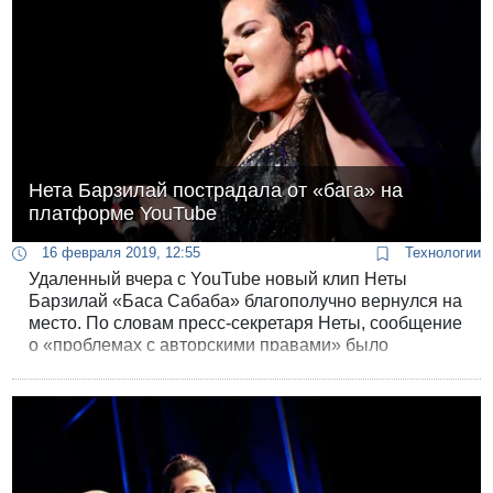
Нета Барзилай пострадала от «бага» на
платформе YouTube
16 февраля 2019, 12:55
Технологии
Удаленный вчера с YouTube новый клип Неты
Барзилай «Баса Сабаба» благополучно вернулся на
место. По словам пресс-секретаря Неты, сообщение
о «проблемах с авторскими правами» было
техническим сбоем платформы YouTube.