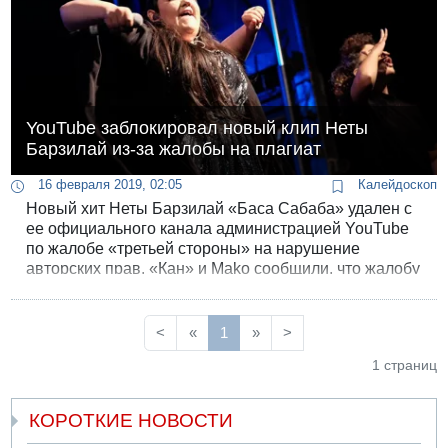
YouTube заблокировал новый клип Неты
Барзилай из-за жалобы на плагиат
16 февраля 2019, 02:05
Калейдоскоп
Новый хит Неты Барзилай «Баса Сабаба» удален с
ее официального канала администрацией YouTube
по жалобе «третьей стороны» на нарушение
авторских прав. «Кан» и Mako сообщили, что жалобу
подала американская продюсерская компания Tre
Native.
<
«
1
»
>
1 страниц
КОРОТКИЕ НОВОСТИ