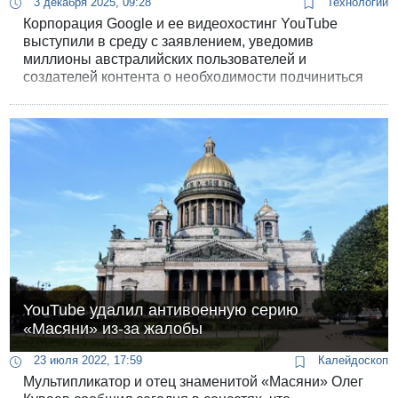
3 декабря 2025, 09:28
Технологии
Корпорация Google и ее видеохостинг YouTube
выступили в среду с заявлением, уведомив
миллионы австралийских пользователей и
создателей контента о необходимости подчиниться
новому государственному закону. Речь идет о
первом в мире запрете на владение аккаунтами в
социальных сетях для пользователей, не достигших
16 лет. YouTube подтвердил, что в течение
нескольких дней начнет принудительную блокировку
учетных записей несовершеннолетних.
YouTube удалил антивоенную серию
«Масяни» из-за жалобы
23 июля 2022, 17:59
Калейдоскоп
Мультипликатор и отец знаменитой «Масяни» Олег