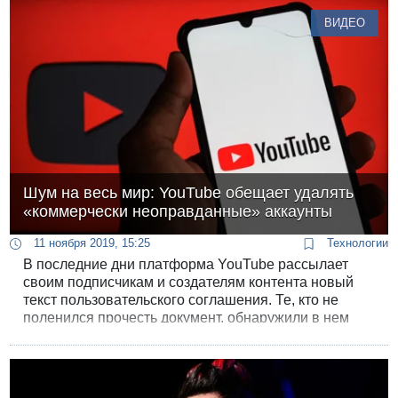
политиков и публикует результаты в соцсетях.
ВИДЕО
Шум на весь мир: YouTube обещает удалять
«коммерчески неоправданные» аккаунты
11 ноября 2019, 15:25
Технологии
В последние дни платформа YouTube рассылает
своим подписчикам и создателям контента новый
текст пользовательского соглашения. Те, кто не
поленился прочесть документ, обнаружили в нем
«бомбу»: отныне YouTube может удалять аккаунты,
если сочтет их «коммерчески неоправданными».