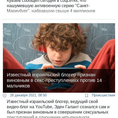
Куваев сообщил сегодня в соцсетях, что
нашумевшую антивоенную серию "Санкт-
Мариубург", набравшую свыше 4 миллионов
просмотров, удалил YouTube “на основании
жалобы”.
Известный израильский блогер признан
виновным в секс-преступлениях против 14
мальчиков
28 декабря 2021, 08:50
Происшествия
Известный израильский блогер, ведущий свой
видео-блог на YouTube, Эден Галант сознался сам и
был признан виновным в совершении сексуальных
преступлений в отношении четырнадцати