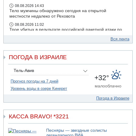
08.08.2026 14:43
Тело мужчины обнаружено сегодня на открытой
местности недалеко от Реховота
08.08.2026 11:02
Трое убитых в результате российской ракетной атаки по
Киеву
Вся лента
07.08.2026 20:43
Поножовщина в Тайбе: 3 мужчин серьезно ранены
ПОГОДА В ИЗРАИЛЕ
07.08.2026 20:41
Ynet: "Хизбалла" запустила БПЛА со взрывчаткой по
силам ЦАХАЛ
Тель-Авив
07.08.2026 19:16
+32°
ДТП в Ашдоде: тяжело ранены двое маленьких детей
Прогноз погоды на 7 дней
малооблачно
Уровень воды в озере Кинерет
07.08.2026 19:14
Скончался водитель, врезавшийся в стену в
Погода в Израиле
Иерусалиме
КАССА BRAVO! *3221
Песняры — звездные солисты
легендарного ВИА