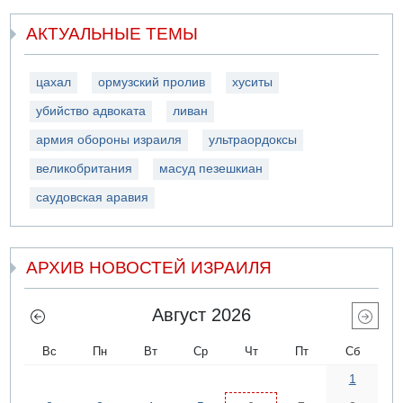
АКТУАЛЬНЫЕ ТЕМЫ
цахал
ормузский пролив
хуситы
убийство адвоката
ливан
армия обороны израиля
ультраордоксы
великобритания
масуд пезешкиан
саудовская аравия
АРХИВ НОВОСТЕЙ ИЗРАИЛЯ
Август 2026
Вс
Пн
Вт
Ср
Чт
Пт
Сб
1