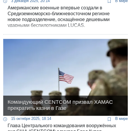
3 декабря 2025, 20:14
В мире
Американские военные впервые создали в
Средиземноморско-ближневосточном регионе
новое подразделение, оснащённое дешевыми
ударными беспилотниками LUCAS,
разработанными на основе иранского дрона
Shahed-136. Новая структура получила название
Оперативная группа “Удар скорпиона”.
Командующий CENTCOM призвал ХАМАС
прекратить казни в Газе
15 октября 2025, 18:14
В мире
Глава Центрального командования вооружённых