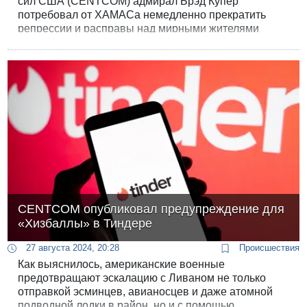
сил США (CENTCOM) адмирал Брэд Купер
потребовал от ХАМАСа немедленно прекратить
репрессии и расправы над мирными жителями
анклава.
CENTCOM опубликовал предупреждение для
«Хизбаллы» в Тиндере
27 августа 2024, 20:28
Происшествия
Как выяснилось, американские военные
предотвращают эскалацию с Ливаном не только
отправкой эсминцев, авианосцев и даже атомной
подводной лодки в район, но и с помощью