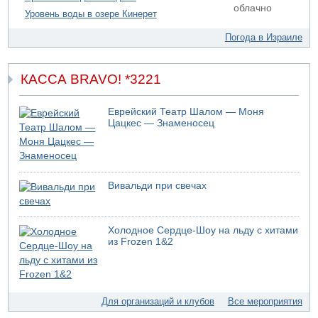
05.08.2026 10:19
облачно
Уровень воды в озере Кинерет
Хуситы сообщают об атаке по Саудовскому танкеру
Погода в Израиле
КАССА BRAVO! *3221
Еврейский Театр Шалом — Моня
Цацкес — Знаменосец
Вивальди при свечах
Холодное Сердце-Шоу на льду с хитами
из Frozen 1&2
Для организаций и клубов
Все мероприятия