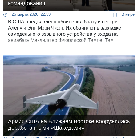
командования
26 марта 2026, 22:33
В мире
В США предъявлено обвинения брату и сестре
Алену и Энн Мэри Чжэн. Их обвиняют в закладке
самодельного взрывного устройства у входа на
авиабазу Макдилл во флоридской Тампе. Там
расположена штаб-квартиры Центрального
командования США (CENTCOM) и Командования
сил специальных операций США (USSOCOM).
Армия США на Ближнем Востоке вооружилась
доработанными «Шахедами»