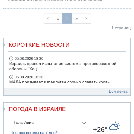
информационной войны в самых неожиданных
местах.
<
«
1
»
>
1 страниц
КОРОТКИЕ НОВОСТИ
05.08.2026 18:30
Израиль провел испытания системы противоракетной
обороны "Хец"
05.08.2026 18:28
МАДА призывает израильтян срочно сдавать кровь
05.08.2026 17:00
Вся лента
Бывший посол Израиля в ООН Гилад Эрдан объявит в
четверг о создании новой политической партии
ПОГОДА В ИЗРАИЛЕ
05.08.2026 13:49
На севере Израиля на берег выбросило тело
05.08.2026 13:32
Тель-Авив
В России горят новые склады
+26°
Прогноз погоды на 7 дней