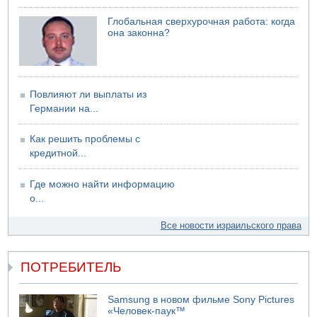
Возле Кирьят-Арбы пожар на местности
Глобальная сверхурочная работа: когда
06.08.2026 12:06
она законна?
США не будут давить на Израиль в вопросе Ливана
06.08.2026 11:41
Трое подростков ограбили сексшоп в Холоне
Повлияют ли выплаты из
Германии на...
Как решить проблемы с
кредитной...
Где можно найти информацию
о...
Все новости израильского права
ПОТРЕБИТЕЛЬ
Samsung в новом фильме Sony Pictures
«Человек-паук™