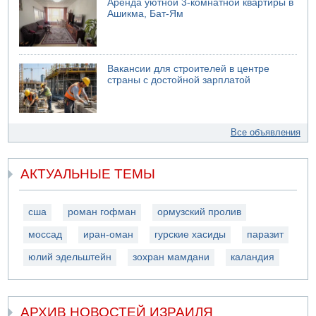
Аренда уютной 3-комнатной квартиры в
Ашикма, Бат-Ям
Вакансии для строителей в центре
страны с достойной зарплатой
Все объявления
АКТУАЛЬНЫЕ ТЕМЫ
сша
роман гофман
ормузский пролив
моссад
иран-оман
гурские хасиды
паразит
юлий эдельштейн
зохран мамдани
каландия
АРХИВ НОВОСТЕЙ ИЗРАИЛЯ