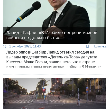
Лапид - Гафни: «В Израиле нет религиозной
войны и не должно быть»
1 октября 2023, 11:43
Политика
Лидер оппозиции Яир Лапид ответил сегодня на
выпады председателя «Дегель ха-Тора» депутата
Кнессета Моше Гафни, заявившего, что в стране
идет полным ходом религиозная война. «В Израиле
нет религиозной войны и не должно быть, поскольку
это большая мечта антисемитов. Борьба идет за
имидж государства Израиль, за его ценности и за
демократию», - подчеркнул Лапид.