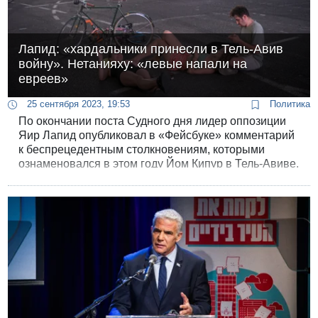
Лапид: «хардальники принесли в Тель-Авив
войну». Нетанияху: «левые напали на
евреев»
25 сентября 2023, 19:53
Политика
По окончании поста Судного дня лидер оппозиции
Яир Лапид опубликовал в «Фейсбуке» комментарий
к беспрецедентным столкновениям, которыми
ознаменовался в этом году Йом Кипур в Тель-Авиве.
Светский антиклерикал Лапид пишет, что всегда
любил неповторимую атмосферу Судного дня, но в
этом году активисты ультраортодоксально-
националистической группы «Рош Иехуди» ее
разрушили.