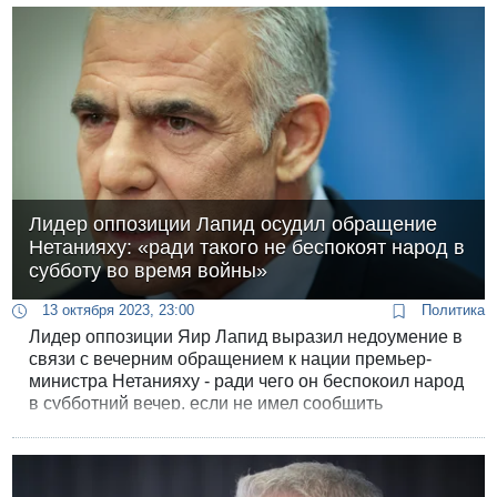
вытекающим финансированием, однако это
изменение будет временным - до конца войны.
Лидер оппозиции Лапид осудил обращение
Нетанияху: «ради такого не беспокоят народ в
субботу во время войны»
13 октября 2023, 23:00
Политика
Лидер оппозиции Яир Лапид выразил недоумение в
связи с вечерним обращением к нации премьер-
министра Нетанияху - ради чего он беспокоил народ
в субботний вечер, если не имел сообщить
гражданам ничего нового?