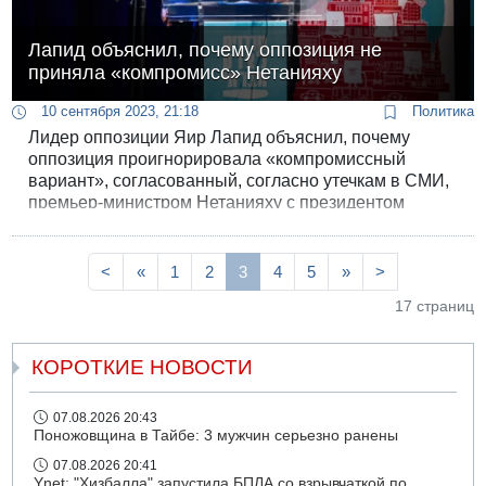
Лапид объяснил, почему оппозиция не
приняла «компромисс» Нетанияху
10 сентября 2023, 21:18
Политика
Лидер оппозиции Яир Лапид объяснил, почему
оппозиция проигнорировала «компромиссный
вариант», согласованный, согласно утечкам в СМИ,
премьер-министром Нетанияху с президентом
Герцогом. По словам Лапида, он еще в июле
предупреждал партнеров по оппозиции, что
накануне слушаний в БАГАЦ Нетанияху придумает
<
«
1
2
3
4
5
»
>
фокус, чтобы осложнить положение судей и
17 страниц
получить приглашение в Белый дом, - и попадать в
эту ловушку нельзя, так как премьер-министр вовсе
не намерен отказываться от «реформы».
КОРОТКИЕ НОВОСТИ
07.08.2026 20:43
Поножовщина в Тайбе: 3 мужчин серьезно ранены
07.08.2026 20:41
Ynet: "Хизбалла" запустила БПЛА со взрывчаткой по