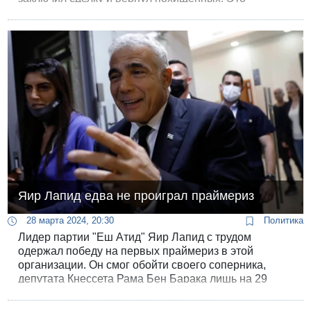
правительство бросило их, его долг — вернуть их».
Яир Лапид едва не проиграл праймериз
28 марта 2024, 20:30
Политика
Лидер партии "Еш Атид" Яир Лапид с трудом
одержал победу на первых праймериз в этой
организации. Он смог обойти своего соперника,
депутата Кнессета Рама Бен Барака лишь на 29
голосов.