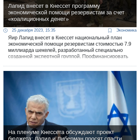
Лапид внесет в Кнессет программу
экономической помощи резервистам за счет
«коалиционных денег»
25 декабря 2023, 15:35
Экономика
Яир Лапид внесет в Кнессет национальный план
экономической помощи резервистам стоимостью 7.9
миллиарда шекелей, разработанный специально
созданной экспертной группой. Профинансировать
программу предлагается за счет «коалиционных
денег», зарезервированных в бюджете 2024 года.
Лидер оппозиции предложит Кнессету
альтернативный способ потратить эти деньги с
пользой для военной экономики.
На пленуме Кнессета обсуждают проект
бюджета: Лапид и Либерман просят спасти