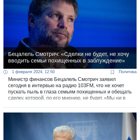
освобождения заложников.
Бецалель Смотрич: «Сделки не будет, не хочу
вводить семьи похищенных в заблуждение»
1 февраля 2024, 12:50
Политика
Министр финансов Бецалель Смотрич заявил
сегодня в интервью на радио 103FM, что не хочет
пускать пыль в глаза семьям похищенных и обещать
сделку, которой, по его мнению, не будет. «Мы ни в
коем случае не сдадимся и не освободим сотни и
тысячи террористов».