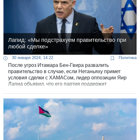
Лапид: «Мы подстрахуем правительство при
любой сделке»
30 января 2024, 14:22
Политика
После угроз Итамара Бен-Гвира развалить
правительство в случае, если Нетаньяху примет
условия сделки с ХАМАСом, лидер оппозиции Яир
Лапид объявил, что его партия поддержит
правительство, если оно решит одобрить сделку по
освобождению заложников. В заявлении Лапида
говорилось: «Мы подстрахуем правительство в
любой сделке, которая вернет похищенных их
родным».