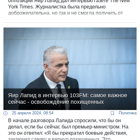
оппозиции Яир Лапид дал интервью газете The New
York Times. Журналистка была предельно
доброжелательна, но так и не смогла получить от
Лапида внятный ответ на вопрос - почему он не
вступил в правительство Нетанияху, если
поддерживает его военную политику во всех
основных пунктах.
Яир Лапид в интервью 103FM: самое важное
сейчас - освобождение похищенных
25 апреля 2024, 08:54
Политика
В начале разговора Лапида спросили, что бы он
делал, если бы сейчас был премьер-министром. На
это он ответил: «Я бы прекратил боевые действия,
заключил сделку и вернул похищенных. Это