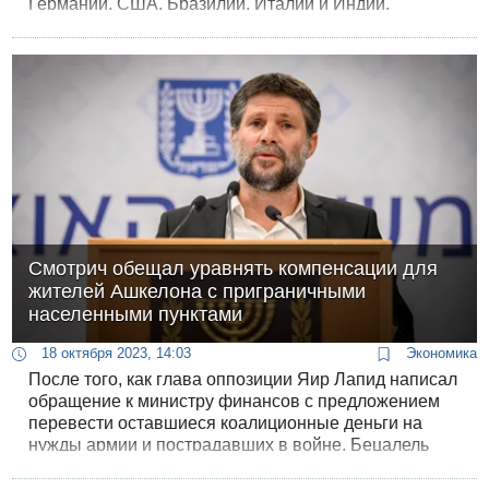
Германии, США, Бразилии, Италии и Индии.
Смотрич обещал уравнять компенсации для
жителей Ашкелона с приграничными
населенными пунктами
18 октября 2023, 14:03
Экономика
После того, как глава оппозиции Яир Лапид написал
обращение к министру финансов с предложением
перевести оставшиеся коалиционные деньги на
нужды армии и пострадавших в войне, Бецалель
Смотрич заявил, что статус Ашкелона будет сменен
на «приграничный населенный пункт» со всем