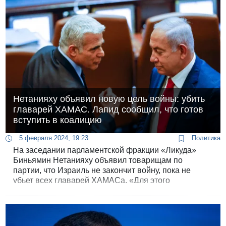
Нетанияху объявил новую цель войны: убить
главарей ХАМАС. Лапид сообщил, что готов
вступить в коалицию
5 февраля 2024, 19:23
Политика
На заседании парламентской фракции «Ликуда»
Биньямин Нетанияху объявил товарищам по
партии, что Израиль не закончит войну, пока не
убьет всех главарей ХАМАСа. «Для этого
потребуются месяцы, а не годы», - успокоил
премьер-министр. При встрече с Нетанияху лидер
оппозиции Лапид предложил ему любую поддержку,
вплоть до вступления в правительство, ради