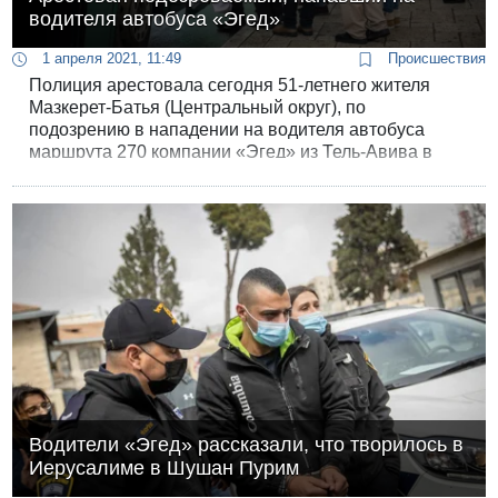
водителя автобуса «Эгед»
1 апреля 2021, 11:49
Происшествия
Полиция арестовала сегодня 51-летнего жителя
Мазкерет-Батья (Центральный округ), по
подозрению в нападении на водителя автобуса
маршрута 270 компании «Эгед» из Тель-Авива в
Ришон ле-Цион во вторник после ссоры, которая
вспыхнула между ними во время движения на
шоссе.
Водители «Эгед» рассказали, что творилось в
Иерусалиме в Шушан Пурим