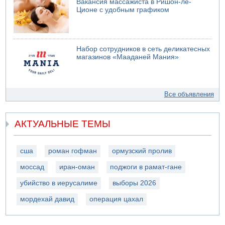
Вакансия массажиста в Ришон-ле-
Ционе с удобным графиком
Набор сотрудников в сеть деликатесных
магазинов «Мааданей Мания»
Все объявления
АКТУАЛЬНЫЕ ТЕМЫ
сша
роман гофман
ормузский пролив
моссад
иран-оман
поджоги в рамат-гане
убийство в иерусалиме
выборы 2026
мордехай давид
операция цахал