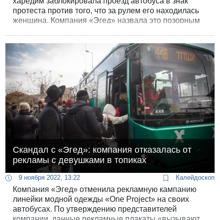
харедим заблокировала проезд автобуса в знак
протеста против того, что за рулем его находилась
женщина. Компания «Эгед» назвала это позорным
инцидентом и обратилась в полицию.
Скандал с «Эгед»: компания отказалась от
рекламы с девушками в топиках
9 ноября 2022, 13:22
Калейдоскоп
Компания «Эгед» отменила рекламную кампанию
линейки модной одежды «One Project» на своих
автобусах. По утверждению представителей
компании, данные рекламные плакаты «вызывают