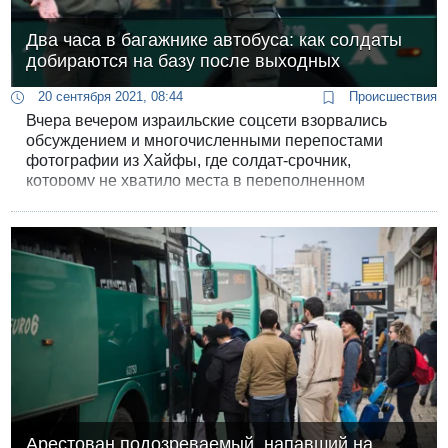
Два часа в багажнике автобуса: как солдаты
добираются на базу после выходных
20 сентября 2021, 08:44
Происшествия
Вчера вечером израильские соцсети взорвались
обсуждением и многочисленными перепостами
фотографии из Хайфы, где солдат-срочник,
которому не хватило места в переполненном
автобусе, занял место в боковом багажном отсеке.
Арестован подозреваемый, напавший на