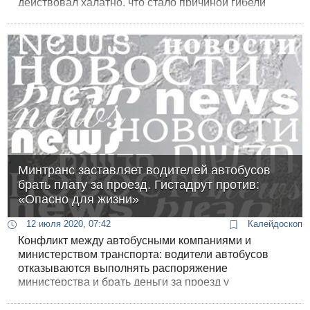
действовал халатно, что стало причиной гибели
четырех человек и ранениям еще девяти в
результате ДТП возле перекрестка Бедек.
Обвинение собирается потребовать лишения его
свободы сроком на 5 лет
Минтранс заставляет водителей автобусов
брать плату за проезд. Гистадрут против:
«Опасно для жизни»
12 июля 2020, 07:42
Калейдоскоп
Конфликт между автобусными компаниями и
министерством транспорта: водители автобусов
отказываются выполнять распоряжение
министерства и брать деньги за проезд у
пассажиров.