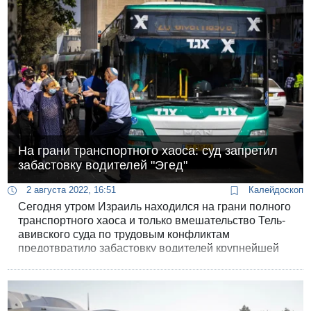
выходом из автобуса не поставил его на ручной
тормоз, водитель это отрицает и объясняет
трагическое происшествие другими причинами.
На грани транспортного хаоса: суд запретил
забастовку водителей "Эгед"
2 августа 2022, 16:51
Калейдоскоп
Сегодня утром Израиль находился на грани полного
транспортного хаоса и только вмешательство Тель-
авивского суда по трудовым конфликтам
предотвратило забастовку водителей крупнейшей
автобусной компании «Эгед».