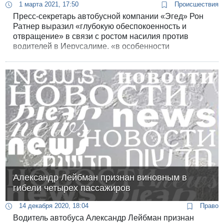
1 марта 2021, 17:50
Происшествия
Пресс-секретарь автобусной компании «Эгед» Рон
Ратнер выразил «глубокую обеспокоенность и
отвращение» в связи с ростом насилия против
водителей в Иерусалиме, «в особенности
мусульманских». Водители «Эгед» рассказали
журналистам, что творилось в праздник Шушан
Пурим на улицах столицы.
Александр Лейбман признан виновным в
гибели четырех пассажиров
14 декабря 2020, 18:04
Право
Водитель автобуса Александр Лейбман признан