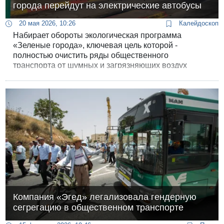
города перейдут на электрические автобусы
20 мая 2026, 10:26
Калейдоскоп
Набирает обороты экологическая программа
«Зеленые города», ключевая цель которой -
полностью очистить ряды общественного
транспорта от шумных и загрязняющих воздух
дизельных автобусов, заменив их современным
электрическим автопарком. Первые успешные шаги
в этом направлении были сделаны еще 2-3 года
назад, когда пилотные проекты развернули в
Кармиэле и Димоне.
Компания «Эгед» легализовала гендерную
сегрегацию в общественном транспорте