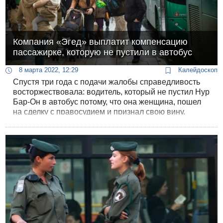
Компания «Эгед» выплатит компенсацию
пассажирке, которую не пустили в автобус
8 марта 2022, 12:29
Калейдоскоп
Спустя три года с подачи жалобы справедливость
восторжествовала: водитель, который не пустил Нур
Бар-Он в автобус потому, что она женщина, пошел
на сделку с правосудием и признал свою вину.
Пострадавшая в 2019 году от дискриминации
пассажирка получит компенсацию от водителя и
компании «Эгед».