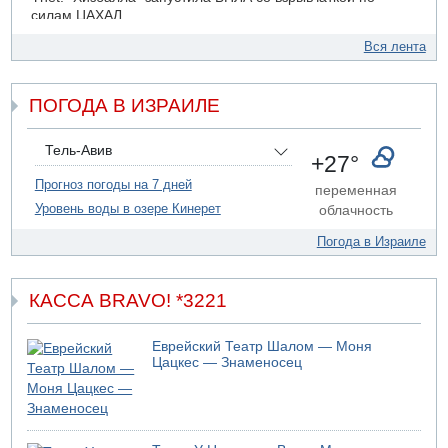
силам ЦАХАЛ
07.08.2026 19:16
Вся лента
ДТП в Ашдоде: тяжело ранены двое маленьких детей
07.08.2026 19:14
ПОГОДА В ИЗРАИЛЕ
Скончался водитель, врезавшийся в стену в
Иерусалиме
07.08.2026 17:57
Тель-Авив
+27°
Подозреваемый в домогательствах в хостеле - Гильбоа
Дахан
Прогноз погоды на 7 дней
переменная
Уровень воды в озере Кинерет
облачность
07.08.2026 17:55
Обнародовано имя полицейского, подозреваемого в
Погода в Израиле
коррупционных отношениях с Йоавом Элиаси
КАССА BRAVO! *3221
Еврейский Театр Шалом — Моня
Цацкес — Знаменосец