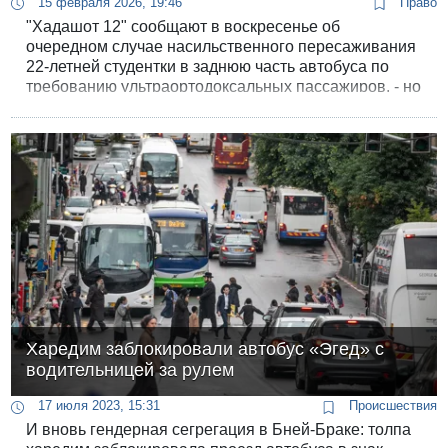
15 февраля 2026, 19:46
Право
"Хадашот 12" сообщают в воскресенье об
очередном случае насильственного пересаживания
22-летней студентки в заднюю часть автобуса по
требованию ультраортодоксальных пассажиров, - но
на этот раз, в отличие от прежних случаев,
автобусная компания "Эгед" не осудила водителя,
назвав его действия совершенно правильными.
Харедим заблокировали автобус «Эгед» с
водительницей за рулем
17 июля 2023, 15:31
Происшествия
И вновь гендерная сегрегация в Бней-Браке: толпа