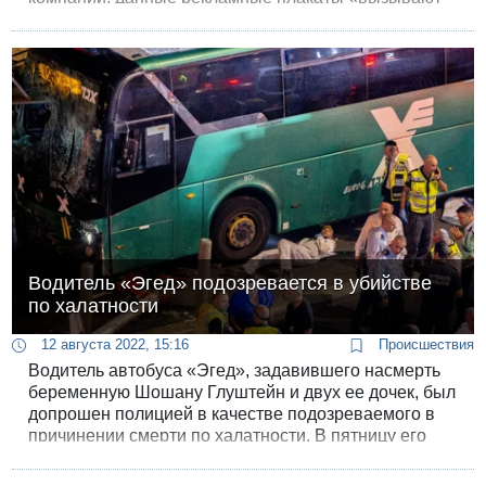
дискомфорт и неудовольствие у значительной части
израильской общественности».
Водитель «Эгед» подозревается в убийстве
по халатности
12 августа 2022, 15:16
Происшествия
Водитель автобуса «Эгед», задавившего насмерть
беременную Шошану Глуштейн и двух ее дочек, был
допрошен полицией в качестве подозреваемого в
причинении смерти по халатности. В пятницу его
перевели под домашний арест на четыре дня.
Следователи подозревают, что водитель перед