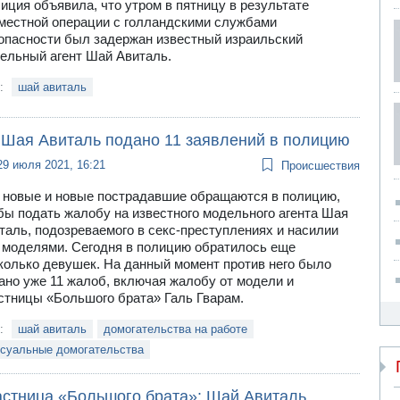
иция объявила, что утром в пятницу в результате
местной операции с голландскими службами
опасности был задержан известный израильский
ельный агент Шай Авиталь.
и:
шай авиталь
 Шая Авиталь подано 11 заявлений в полицию
29 июля 2021, 16:21
Происшествия
 новые и новые пострадавшие обращаются в полицию,
бы подать жалобу на известного модельного агента Шая
таль, подозреваемого в секс-преступлениях и насилии
 моделями. Сегодня в полицию обратилось еще
колько девушек. На данный момент против него было
ано уже 11 жалоб, включая жалобу от модели и
стницы «Большого брата» Галь Гварам.
и:
шай авиталь
домогательства на работе
ксуальные домогательства
астница «Большого брата»: Шай Авиталь