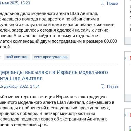
4 мая 2025, 15:23
Право
ндальное дело модельного агента Шая Авиталя,
сидевшего полгода под арестом по обвинениям в
суальной эксплуатации и даже изнасилованиях женщин-
елей, завершилось сегодня сделкой на самых легких
овиях: Авиталь не пойдет в тюрьму и отделается
латой компенсаций двум пострадавшим в размере 80,000
елей.
и:
шай авиталь
секс-преступления
дерланды высылают в Израиль модельного
ента Шая Авиталя
15 декабря 2022, 17:54
Право
ьба министерства юстиции Израиля за экстрадицию
менитого модельного агента Шая Авиталя, сбежавшего в
ерланды от обвинений в сексуальных преступлениях,
ершилась победой. В четверг министр юстиции
ерландов подписал ордер об экстрадиции Авиталя в
аиль в недельный срок.