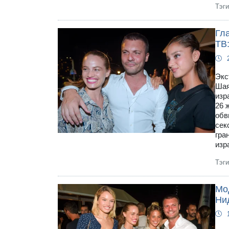
Тэг
Гл
ТВ
Экс
Шая
изр
26 
обв
сек
гра
изр
Тэг
Мо
Ни