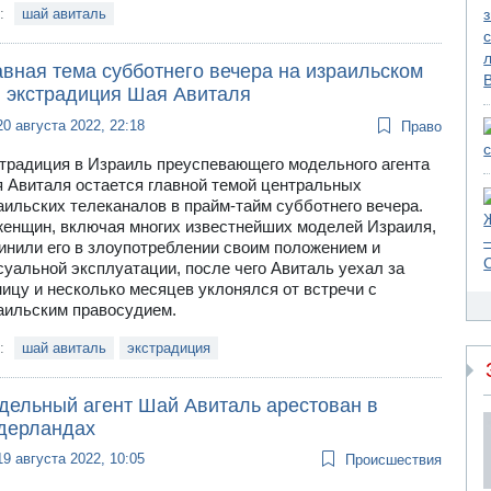
и:
шай авиталь
авная тема субботнего вечера на израильском
: экстрадиция Шая Авиталя
20 августа 2022, 22:18
Право
традиция в Израиль преуспевающего модельного агента
 Авиталя остается главной темой центральных
аильских телеканалов в прайм-тайм субботнего вечера.
женщин, включая многих известнейших моделей Израиля,
инили его в злоупотреблении своим положением и
суальной эксплуатации, после чего Авиталь уехал за
ницу и несколько месяцев уклонялся от встречи с
аильским правосудием.
и:
шай авиталь
экстрадиция
дельный агент Шай Авиталь арестован в
дерландах
19 августа 2022, 10:05
Происшествия