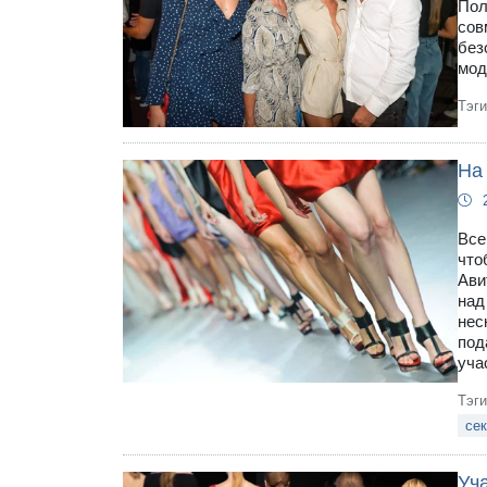
Пол
сов
без
мод
Тэг
На
Все
что
Ави
над
нес
под
уча
Тэг
се
Уч