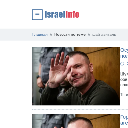
Главная
Новости по теме
шай авиталь
Ос
пол
Шум
обв
пош
Тэг
Го
аг