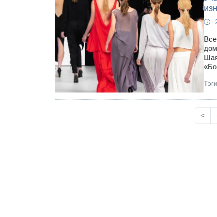
из
Все
дом
Шая
«Бо
Тэг
<