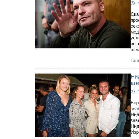
Ска
про
сек
мод
усл
вып
шек
Тэг
Ни
аг
Бор
зна
Нид
зав
Нид
Изр