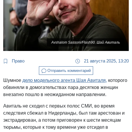
Avshalom Sassoni/Flash90. Шай Авиталь
Право
21 августа 2025, 13:20
Отправить комментарий
Шумное
дело модельного агента Шая Авиталя,
которого
обвиняли в домогательствах пара десятков женщин
внезапно пошло в неожиданном направлении.
Авиталь не сходил с первых полос СМИ, во время
следствия сбежал в Нидерланды, был там арестован и
экстрадирован, а потом приговорен к шести месяцам
тюрьмы, которые к тому времени уже отсидел в