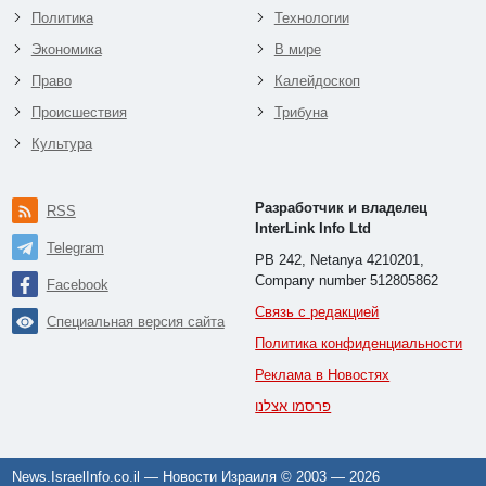
Политика
Технологии
Экономика
В мире
Право
Калейдоскоп
Происшествия
Трибуна
Культура
Разработчик и владелец
RSS
InterLink Info Ltd
Telegram
PB 242, Netanya 4210201,
Company number 512805862
Facebook
Связь с редакцией
Специальная версия сайта
Политика конфиденциальности
Реклама в Новостях
פרסמו אצלנו
News.IsraelInfo.co.il — Новости Израиля © 2003 —
2026