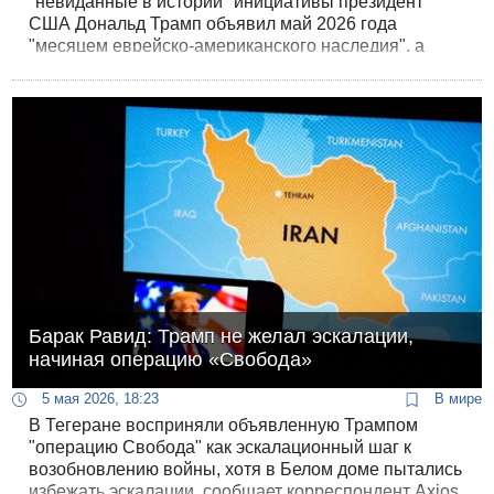
"невиданные в истории" инициативы президент
США Дональд Трамп объявил май 2026 года
"месяцем еврейско-американского наследия", а
будущую субботу - "общенациональным шабатом
250".
Барак Равид: Трамп не желал эскалации,
начиная операцию «Свобода»
5 мая 2026, 18:23
В мире
В Тегеране восприняли объявленную Трампом
"операцию Свобода" как эскалационный шаг к
возобновлению войны, хотя в Белом доме пытались
избежать эскалации, сообщает корреспондент Axios