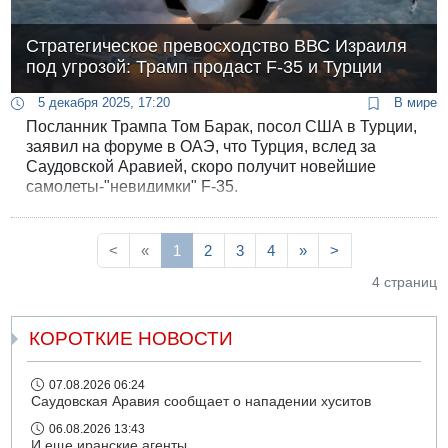
Стратегическое превосходство ВВС Израиля
под угрозой: Трамп продаст F-35 и Турции
5 декабря 2025, 17:20
В мире
Посланник Трампа Том Барак, посол США в Турции,
заявил на форуме в ОАЭ, что Турция, вслед за
Саудовской Аравией, скоро получит новейшие
самолеты-"невидимки" F-35.
<
«
1
2
3
4
»
>
4 страниц
КОРОТКИЕ НОВОСТИ
07.08.2026 06:24
Саудовская Аравия сообщает о нападении хуситов
06.08.2026 13:43
И еще иранские агенты