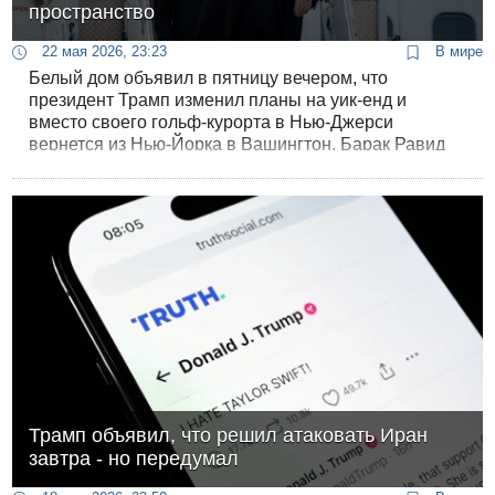
пространство
22 мая 2026, 23:23
В мире
Белый дом объявил в пятницу вечером, что
президент Трамп изменил планы на уик-енд и
вместо своего гольф-курорта в Нью-Джерси
вернется из Нью-Йорка в Вашингтон. Барак Равид
передает, что президент США приближается к
решению о нанесении "решающего удара" по Ирану.
Трамп объявил, что решил атаковать Иран
завтра - но передумал