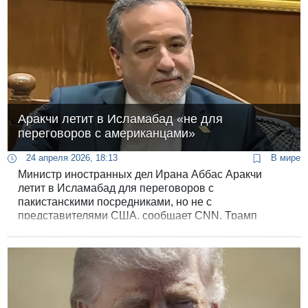
Аракчи летит в Исламабад «не для
переговоров с американцами»
24 апреля 2026, 18:13
В мире
Министр иностранных дел Ирана Аббас Аракчи
летит в Исламабад для переговоров с
пакистанскими посредниками, но не с
представителями США, сообщает CNN. Трамп
отправил в Исламабад Уиткоффа и Кушнера, вице-
президент Вэнс пока остался дома.