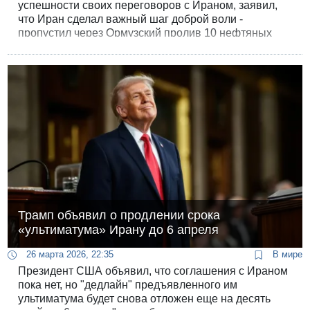
успешности своих переговоров с Ираном, заявил,
что Иран сделал важный шаг доброй воли -
пропустил через Ормузский пролив 10 нефтяных
танкеров под флагом Пакистана.
Трамп объявил о продлении срока
«ультиматума» Ирану до 6 апреля
26 марта 2026, 22:35
В мире
Президент США объявил, что соглашения с Ираном
пока нет, но "дедлайн" предъявленного им
ультиматума будет снова отложен еще на десять