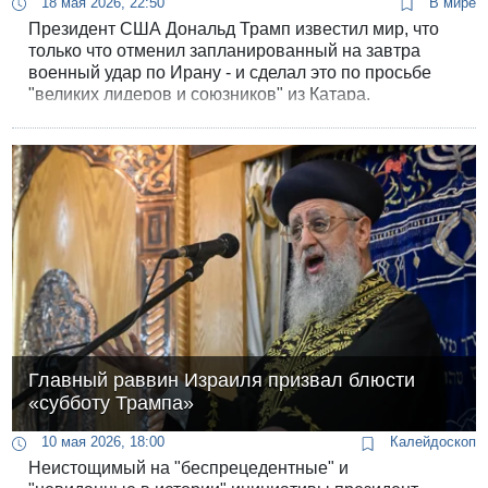
18 мая 2026, 22:50
В мире
Президент США Дональд Трамп известил мир, что
только что отменил запланированный на завтра
военный удар по Ирану - и сделал это по просьбе
"великих лидеров и союзников" из Катара,
Саудовской Аравии и ОАЭ.
Главный раввин Израиля призвал блюсти
«субботу Трампа»
10 мая 2026, 18:00
Калейдоскоп
Неистощимый на "беспрецедентные" и