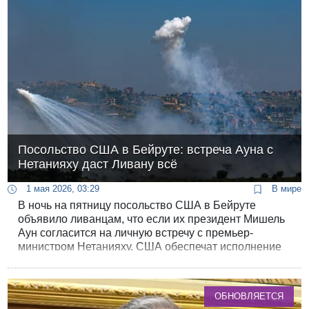
Посольство США в Бейруте: встреча Ауна с
Нетанияху даст Ливану всё
1 мая 2026, 03:29
В мире
В ночь на пятницу посольство США в Бейруте
объявило ливанцам, что если их президент Мишель
Аун согласится на личную встречу с премьер-
министром Нетанияху, США обеспечат исполнение
всех “легитимных требований” Ливана.
ОБНОВЛЯЕТСЯ