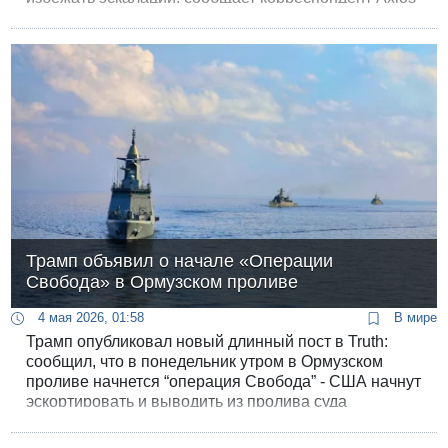
Барак Равид.
Трамп объявил о начале «Операции
Свобода» в Ормузском проливе
4 мая 2026, 01:58
В мире
Трамп опубликовал новый длинный пост в Truth:
сообщил, что в понедельник утром в Ормузском
проливе начнется “операция Свобода” - США начнут
эскортировать и выводить из пролива суда
нейтральных стран, а если Иран попытается
помешать, последует силовой ответ.