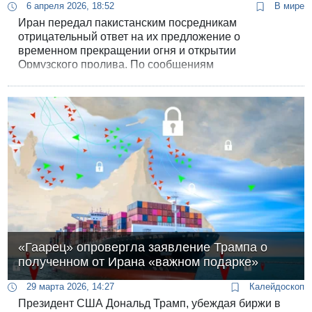
6 апреля 2026, 18:52
В мире
Иран передал пакистанским посредникам
отрицательный ответ на их предложение о
временном прекращении огня и открытии
Ормузского пролива. По сообщениям
информационных агентств, Иран в принципе
отвергает "поэтапные" планы, настаивая на полном
прекращении войны.
«Гаарец» опровергла заявление Трампа о
полученном от Ирана «важном подарке»
29 марта 2026, 14:27
Калейдоскоп
Президент США Дональд Трамп, убеждая биржи в