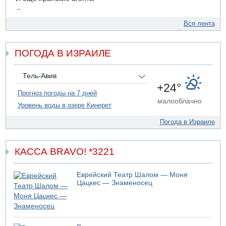
06.08.2026 13:13
Арестованы двое подозреваемых в стрельбе по
Вся лента
электрической компании
06.08.2026 13:07
ПОГОДА В ИЗРАИЛЕ
Возле Кирьят-Арбы пожар на местности
06.08.2026 12:06
США не будут давить на Израиль в вопросе Ливана
Тель-Авив
+24°
06.08.2026 11:41
Прогноз погоды на 7 дней
Трое подростков ограбили сексшоп в Холоне
малооблачно
Уровень воды в озере Кинерет
Погода в Израиле
КАССА BRAVO! *3221
Еврейский Театр Шалом — Моня
Цацкес — Знаменосец