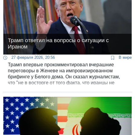
Трамп ответил на вопросы о ситуации с
Ираном
27 февраля 2026, 20:56
В мире
Трамп впервые прокомментировал вчерашние
переговоры в Женеве на импровизированном
брифинге у Белого дома. Он сказал журналистам,
что "не в восторге от того факта, что иранцы не
желают дать нам то, что нам нужно", но переговоры
продолжаются.