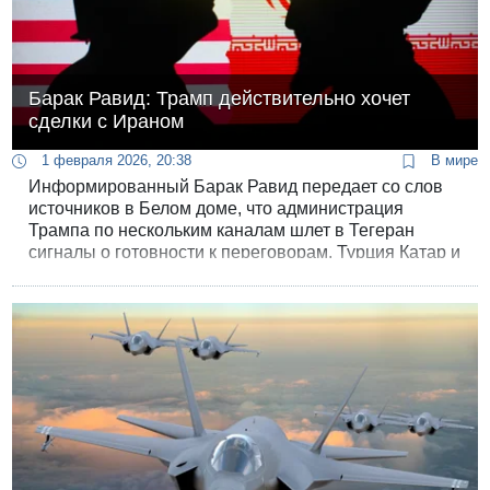
Барак Равид: Трамп действительно хочет
сделки с Ираном
1 февраля 2026, 20:38
В мире
Информированный Барак Равид передает со слов
источников в Белом доме, что администрация
Трампа по нескольким каналам шлет в Тегеран
сигналы о готовности к переговорам, Турция Катар и
Египет хлопочут об организации встречи Уиткоффа с
иранцами на этой неделе.