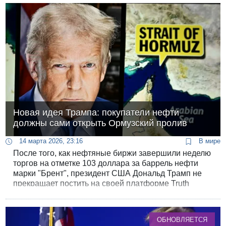
Новая идея Трампа: покупатели нефти
должны сами открыть Ормузский пролив
14 марта 2026, 23:16
В мире
После того, как нефтяные биржи завершили неделю
торгов на отметке 103 доллара за баррель нефти
марки "Брент", президент США Дональд Трамп не
прекращает постить на своей платформе Truth
Social новые идеи на тему возобновления
транспорта нефти через Ормузский пролив.
ОБНОВЛЯЕТСЯ