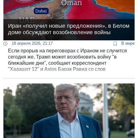
Иран «получил новые предложения», в Белом
доме обсуждают возобновление войны
18 апреля 2026, 21:17
В мире
Если прорыв на переговорах с Ираном не случится
сегодня же, Трамп может возобновить войну "в
ближайшие дни", сообщает корреспондент
"Хадашот 12" и Axios Барак Равид со слов
источника в Белом доме.