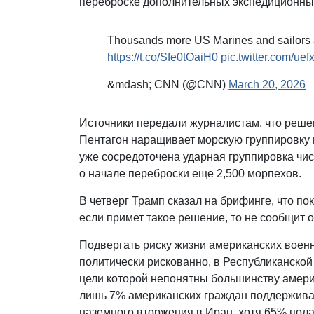
переброске дополнительных экспедиционны
Thousands more US Marines and sailors ar
https://t.co/Sfe0tOaiH0
pic.twitter.com/ue
&mdash; CNN (@CNN)
March 20, 2026
Источники передали журналистам, что реше
Пентагон наращивает морскую группировку 
уже сосредоточена ударная группировка чис
о начале переброски еще 2,500 морпехов.
В четверг Трамп сказал на брифинге, что пок
если примет такое решение, то не сообщит 
Подвергать риску жизни американских вое
политически рискованно, в Республиканской
цели которой непонятны большинству амери
лишь 7% американских граждан поддержива
наземного вторжения в Иран, хотя 65% полаг