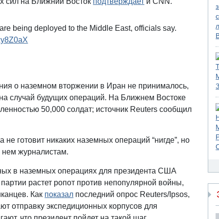
х сил на Ближний Восток
подтверждает
и CNN.
e being deployed to the Middle East, officials say.
fxy8Z0aX
ния о наземном вторжении в Иран не принималось,
на случай будущих операций. На Ближнем Востоке
ленностью 50,000 солдат; источник Reuters сообщил
а не готовит никаких наземных операций “нигде”, но
о нем журналистам.
нных в наземных операциях для президента США
 партии растет ропот против непопулярной войны,
канцев. Как
показал
последний опрос Reuters/Ipsos,
ют отправку экспедиционных корпусов для
ают, что президент пойдет на такой шаг.