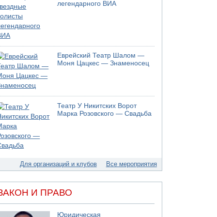
Моджтаба Хаменеи в плохом состоянии
легендарного ВИА
07.08.2026 11:55
Министр обороны ушел с заседания кабинета
на свадьбу
07.08.2026 11:05
Саудовская Аравия опасается нападения
Еврейский Театр Шалом —
хуситов и иракских ополченцев
Моня Цацкес — Знаменосец
07.08.2026 08:29
В Бат-Яме утонул мужчина
07.08.2026 08:29
Стрельба в школе Таиланда
Театр У Никитских Ворот
Марка Розовского — Свадьба
07.08.2026 06:47
Недалеко от Бейт-Шемеша погиб
велосипедист
07.08.2026 06:24
Саудовская Аравия сообщает о нападении
хуситов
Для организаций и клубов
Все мероприятия
06.08.2026 13:43
И еще иранские агенты
ЗАКОН И ПРАВО
06.08.2026 13:13
Арестованы двое подозреваемых в стрельбе
по электрической компании
Юридическая