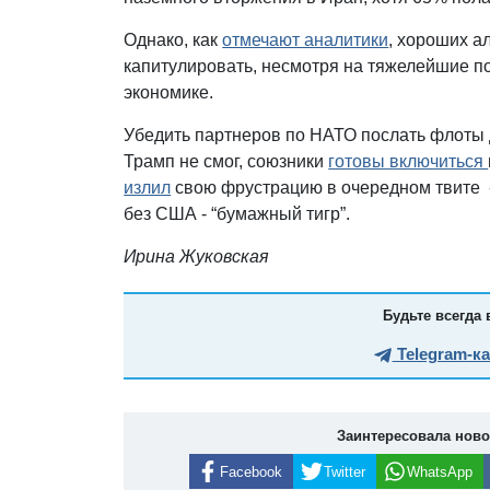
Однако, как
отмечают аналитики
, хороших а
капитулировать, несмотря на тяжелейшие по
экономике.
Убедить партнеров по НАТО послать флоты 
Трамп не смог, союзники
готовы включиться
излил
свою фрустрацию в очередном твите -
без США - “бумажный тигр”.
Ирина Жуковская
Будьте всегда 
Telegram-к
Заинтересовала нов
Facebook
Twitter
WhatsApp