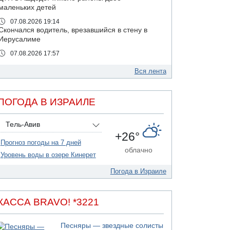
маленьких детей
07.08.2026 19:14
Скончался водитель, врезавшийся в стену в
Иерусалиме
07.08.2026 17:57
Подозреваемый в домогательствах в хостеле
- Гильбоа Дахан
Вся лента
07.08.2026 17:55
Обнародовано имя полицейского,
ПОГОДА В ИЗРАИЛЕ
подозреваемого в коррупционных
отношениях с Йоавом Элиаси
Тель-Авив
07.08.2026 17:51
+26°
БАГАЦ отказался заморозить лишение
Прогноз погоды на 7 дней
налоговых льгот для уклонистов-харедим
облачно
Уровень воды в озере Кинерет
07.08.2026 17:48
В Иерусалиме водитель врезался в забор и
Погода в Израиле
серьезно пострадал
07.08.2026 13:47
Ливанская армия сообщила о ранении
КАССА BRAVO! *3221
солдата
07.08.2026 13:39
Песняры — звездные солисты