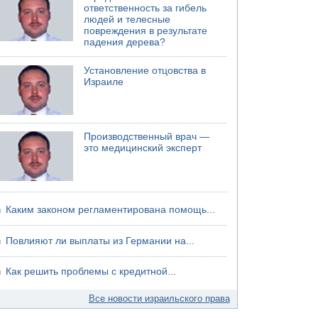
ответственность за гибель
06.08.2026 13:07
людей и телесные
Возле Кирьят-Арбы пожар на местности
повреждения в результате
падения дерева?
06.08.2026 12:06
США не будут давить на Израиль в вопросе
Установление отцовства в
Ливана
Израиле
06.08.2026 11:41
Трое подростков ограбили сексшоп в Холоне
Производственный врач —
это медицинский эксперт
Каким законом регламентирована помощь...
Повлияют ли выплаты из Германии на...
Как решить проблемы с кредитной...
Все новости израильского права