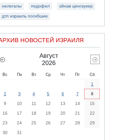
нелегалы
педофил
эйнав ценгаукер
дтп израиль погибшие
АРХИВ НОВОСТЕЙ ИЗРАИЛЯ
Август
2026
Вс
Пн
Вт
Ср
Чт
Пт
Сб
1
2
3
4
5
6
7
8
9
10
11
12
13
14
15
16
17
18
19
20
21
22
23
24
25
26
27
28
29
30
31