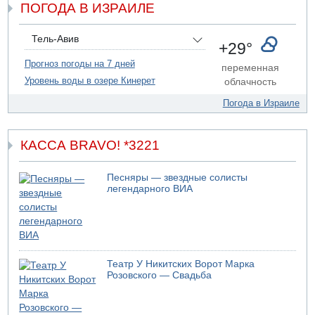
ПОГОДА В ИЗРАИЛЕ
07.08.2026 20:41
Ynet: "Хизбалла" запустила БПЛА со взрывчаткой по
силам ЦАХАЛ
Тель-Авив
+29°
07.08.2026 19:16
ДТП в Ашдоде: тяжело ранены двое маленьких детей
Прогноз погоды на 7 дней
переменная
Уровень воды в озере Кинерет
облачность
07.08.2026 19:14
Скончался водитель, врезавшийся в стену в
Погода в Израиле
Иерусалиме
КАССА BRAVO! *3221
Песняры — звездные солисты
легендарного ВИА
Театр У Никитских Ворот Марка
Розовского — Свадьба