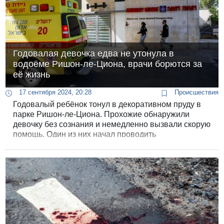
Годовалая девочка едва не утонула в
водоёме Ришон-ле-Циона, врачи борются за
её жизнь
17 сентября 2024, 20:28
Происшествия
Годовалый ребёнок тонул в декоративном пруду в
парке Ришон-ле-Циона. Прохожие обнаружили
девочку без сознания и немедленно вызвали скорую
помощь. Один из них начал проводить
реанимационные мероприятия по телефону под
руководством диспетчера Маген Давид Адом.