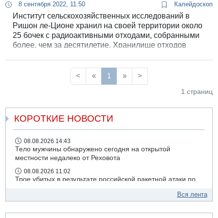
8 сентября 2022, 11:50
Калейдоскоп
Институт сельскохозяйственных исследований в
Ришон ле-Ционе хранил на своей территории около
25 бочек с радиоактивными отходами, собранными
более, чем за десятилетие. Хранилище отходов
было обнаружено в ходе проверки Министерства
охраны окружающей среды Израиля.
<
«
1
»
>
1 страниц
КОРОТКИЕ НОВОСТИ
08.08.2026 14:43
Тело мужчины обнаружено сегодня на открытой
местности недалеко от Реховота
08.08.2026 11:02
Трое убитых в результате российской ракетной атаки по
Киеву
Вся лента
07.08.2026 20:43
Поножовщина в Тайбе: 3 мужчин серьезно ранены