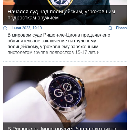
Начался суд над полицейским, угрожавшим
подросткам оружием
1 мая 2023, 19:10
Право
В мировом суде Ришон-ле-Циона предъявлено
обвинительное заключение патрульному
полицейскому, угрожавшему заряженным
пистолетом группе подростков 15-17 лет, и
обещавшему выстрелить в случае неповиновения.
В Ришон-ле-Ционе орудует банда охотников