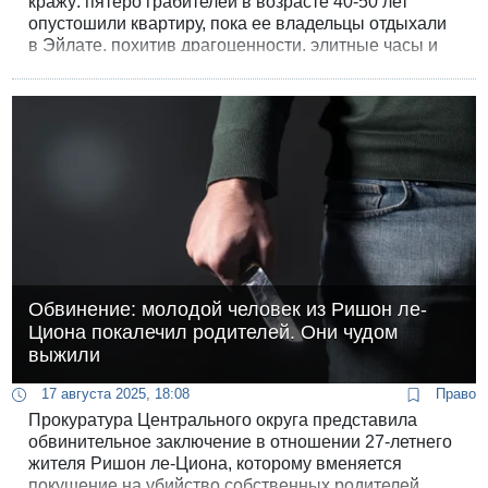
кражу: пятеро грабителей в возрасте 40-50 лет
опустошили квартиру, пока ее владельцы отдыхали
в Эйлате, похитив драгоценности, элитные часы и
наличные. Предъявить им обвинение удалось
благодаря одной роковой ошибке.
Обвинение: молодой человек из Ришон ле-
Циона покалечил родителей. Они чудом
выжили
17 августа 2025, 18:08
Право
Прокуратура Центрального округа представила
обвинительное заключение в отношении 27-летнего
жителя Ришон ле-Циона, которому вменяется
покушение на убийство собственных родителей.