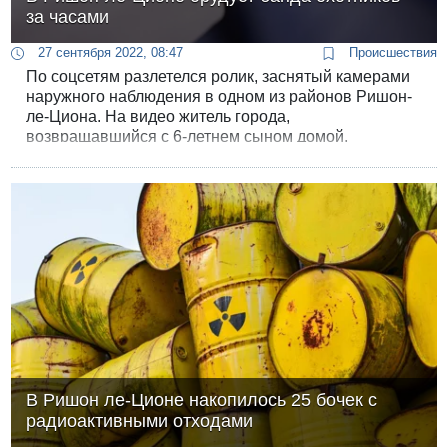
за часами
27 сентября 2022, 08:47
Происшествия
По соцсетям разлетелся ролик, заснятый камерами
наружного наблюдения в одном из районов Ришон-
ле-Циона. На видео житель города,
возвращавшийся с 6-летнем сыном домой,
подвергся вооруженному ограблению прямо у входа
в собственный дом. Банда мотоциклистов
позарилась на его дорогие часы.
В Ришон ле-Ционе накопилось 25 бочек с
радиоактивными отходами