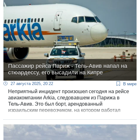
Пассажир рейса Париж - Тель-Авив напал на
стюардессу, его высадили на Кипре
27 августа 2025, 20:22
В мире
Неприятный инцидент произошел сегодня на рейсе
авиакомпании Arkia, следовавшем из Парижа в
Тель-Авив. Это был борт, арендованный
израильским перевозчиком, на котором работал
экипаж из Дании, вероятно, не знакомый с
особенностями поведения израильтян во время
полета.