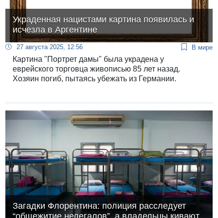
Украденная нацистами картина появилась и
исчезла в Аргентине
27 августа 2025, 12:56
В мире
Картина "Портрет дамы" была украдена у
еврейского торговца живописью 85 лет назад.
Хозяин погиб, пытаясь убежать из Германии.
Загадки Флорентина: полиция расследует
“общежитие нелегалов”, а владельцы кивают