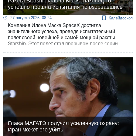
Ракета Starship Илона Маска наконец-то
успешно прошла испытания не взорвавшись
27 августа 2025, 08:24
Калейдоскоп
Компания Илона Маска SpaceX достигла
значительного успеха, проведя испытательный
полет своей новейшей и самой мощной ракеты
Starship. Этот полет стал прорывом после серии
недавних неудач, когда предыдущие запуски
заканчивались взрывами.
Глава МАГАТЭ получил усиленную охрану:
Иран может его убить