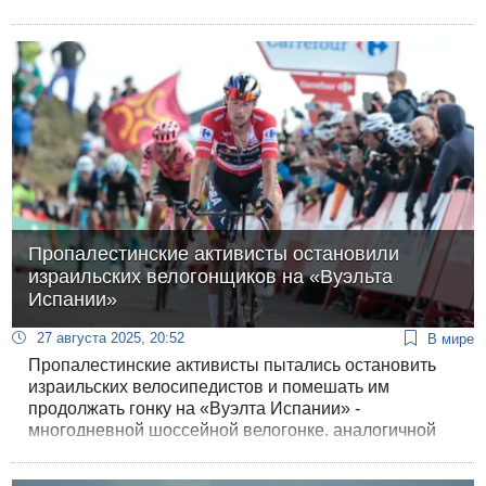
сегодня сообщил телеканал "Кан 11".
Пропалестинские активисты остановили
израильских велогонщиков на «Вуэльта
Испании»
27 августа 2025, 20:52
В мире
Пропалестинские активисты пытались остановить
израильских велосипедистов и помешать им
продолжать гонку на «Вуэлта Испании» -
многодневной шоссейной велогонке, аналогичной
французской «Тур де Франс» и итальянской «Джиро
д'Италия».