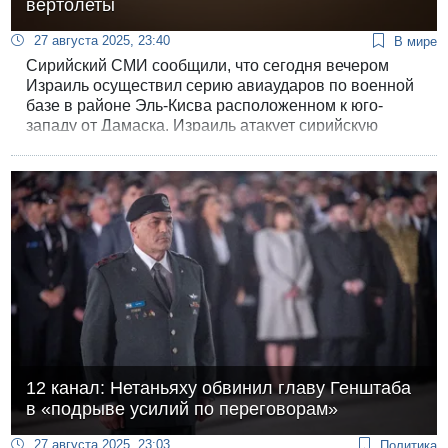
вертолеты
27 августа 2025, 23:40
В мире
Сирийский СМИ сообщили, что сегодня вечером
Израиль осуществил серию авиаударов по военной
базе в районе Эль-Кисва расположенном к юго-
западу от Дамаска. Израиль атакует сирийскую
территорию уже второй раз за сутки.
12 канал: Нетаньяху обвинил главу Генштаба
в «подрыве усилий по переговорам»
27 августа 2025, 23:03
Политика