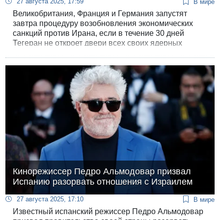
27 августа 2025, 17:59
В мире
Великобритания, Франция и Германия запустят
завтра процедуру возобновления экономических
санкций против Ирана, если в течение 30 дней
Тегеран не откроет двери всех своих ядерных
объектов для инспекций МАГАТЭ и не даст
обещание выполнить свои обязательства по
соглашениям 2015 года. Об этом сообщает
агентство Reuters со ссылкой на четырех
дипломатов.
Кинорежиссер Педро Альмодовар призвал
Испанию разорвать отношения с Израилем
27 августа 2025, 17:10
В мире
Известный испанский режиссер Педро Альмодовар