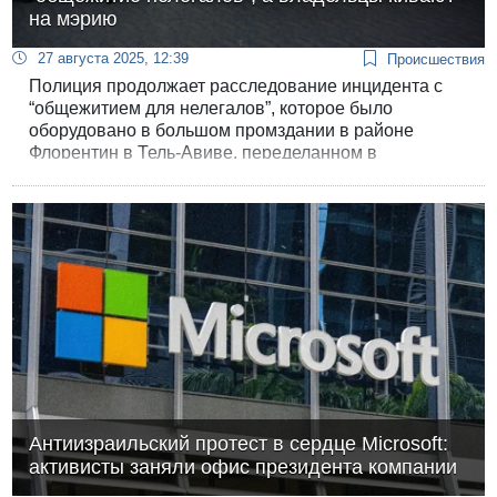
на мэрию
27 августа 2025, 12:39
Происшествия
Полиция продолжает расследование инцидента с
“общежитием для нелегалов”, которое было
оборудовано в большом промздании в районе
Флорентин в Тель-Авиве, переделанном в
многоквартирный дом. В ходе полицейской облавы
в здании были обнаружены 102 палестинских
нелегала. Полиция проверяет каждого из них, чтобы
исключить возможность их причастности к
террористической деятельности.
Антиизраильский протест в сердце Microsoft:
активисты заняли офис президента компании