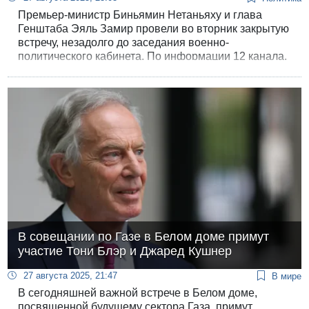
Премьер-министр Биньямин Нетаньяху и глава
Генштаба Эяль Замир провели во вторник закрытую
встречу, незадолго до заседания военно-
политического кабинета. По информации 12 канала,
поводом для разговора стал конфликт между
политическим руководством и военным
командованием.
В совещании по Газе в Белом доме примут
участие Тони Блэр и Джаред Кушнер
27 августа 2025, 21:47
В мире
В сегодняшней важной встрече в Белом доме,
посвященной будущему сектора Газа, примут