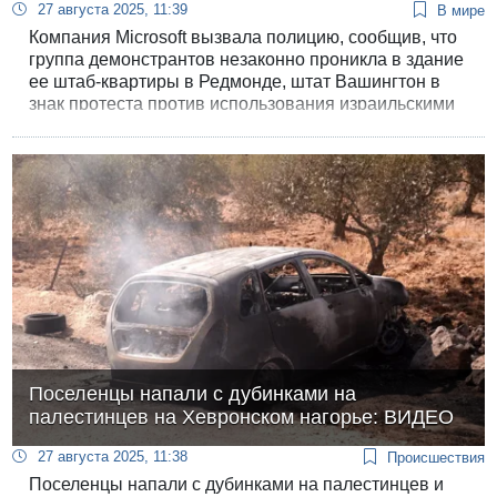
27 августа 2025, 11:39
В мире
Компания Microsoft вызвала полицию, сообщив, что
группа демонстрантов незаконно проникла в здание
ее штаб-квартиры в Редмонде, штат Вашингтон в
знак протеста против использования израильскими
военными программного обеспечения компании.
Семь человек заняли офис президента Microsoft
Брэда Смита.
Поселенцы напали с дубинками на
палестинцев на Хевронском нагорье: ВИДЕО
27 августа 2025, 11:38
Происшествия
Поселенцы напали с дубинками на палестинцев и