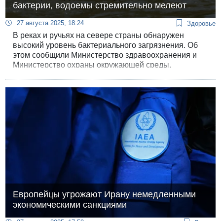
бактерии, водоемы стремительно мелеют
27 августа 2025, 18:24
Здоровье
В реках и ручьях на севере страны обнаружен
высокий уровень бактериального загрязнения. Об
этом сообщили Министерство здравоохранения и
Министерство охраны окружающей среды.
Ведомства опубликовали совместное
предупреждение для туристов и местных органов
власти.
Европейцы угрожают Ирану немедленными
экономическими санкциями