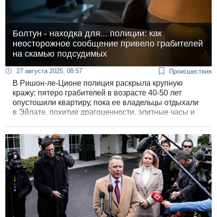
Болтун - находка для... полиции: как
неосторожное сообщение привело грабителей
на скамью подсудимых
27 августа 2025, 08:57
Происшествия
В Ришон-ле-Ционе полиция раскрыла крупную
кражу: пятеро грабителей в возрасте 40-50 лет
опустошили квартиру, пока ее владельцы отдыхали
в Эйлате, похитив драгоценности, элитные часы и
наличные. Предъявить им обвинение удалось
благодаря одной роковой ошибке.