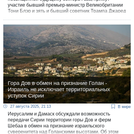
участие бывший премьер-министр Великобритании
Тони Блэр и зять и бывший советник Трампа Джаред
Кушнер. Об этом сообщил на сайте Axios со ссылкой
на два неназванных источника журналист 12 канала
Барак Равид.
Гора Дов в обмен на признание Голан -
Израиль не исключает территориальных
уступок Сирии
27 августа 2025, 21:13
В мире
Иерусалим и Дамаск обсуждали возможность
передачи Сирии территории горы Дов и ферм
Шебаа в обмен на признание израильского
суверенитета над Голанскими высотами. Об этом