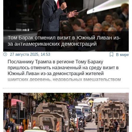
Том Барак отменил визит в Южный Ливан из-
за антиамериканских демонстраций
27 августа 2025, 14:53
В мире
Посланнику Трампа в регионе Тому Бараку
пришлось отменить назначенный на среду визит в
Южный Ливан из-за демонстраций жителей
шиитских деревень, недовольных вмешательством
США во внутренние дела Страны кедра.