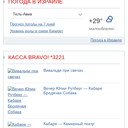
ПОГОДА В ИЗРАИЛЕ
Скончался водитель, врезавшийся в стену в
Иерусалиме
07.08.2026 17:57
Тель-Авив
Подозреваемый в домогательствах в хостеле - Гильбоа
+29°
Дахан
Прогноз погоды на 7 дней
малооблачно
Уровень воды в озере Кинерет
07.08.2026 17:55
Обнародовано имя полицейского, подозреваемого в
Погода в Израиле
коррупционных отношениях с Йоавом Элиаси
КАССА BRAVO! *3221
Вивальди при свечах
Вечер Юлии Рутберг — Кабаре
Бродячая Собака
Кабаре — Камерный театр