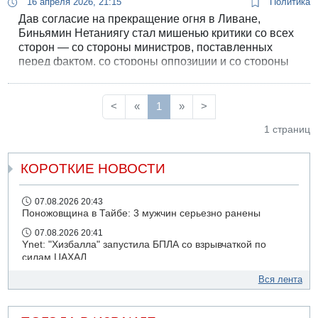
16 апреля 2026, 21:15
Политика
Дав согласие на прекращение огня в Ливане,
Биньямин Нетаниягу стал мишенью критики со всех
сторон — со стороны министров, поставленных
перед фактом, со стороны оппозиции и со стороны
жителей севера, не верящих в возможность
безопасной жизни на границе без разгрома
Хизбаллы.
<
«
1
»
>
1 страниц
КОРОТКИЕ НОВОСТИ
07.08.2026 20:43
Поножовщина в Тайбе: 3 мужчин серьезно ранены
07.08.2026 20:41
Ynet: "Хизбалла" запустила БПЛА со взрывчаткой по
силам ЦАХАЛ
07.08.2026 19:16
Вся лента
ДТП в Ашдоде: тяжело ранены двое маленьких детей
07.08.2026 19:14