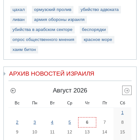
цахал
ормузский пролив
убийство адвоката
ливан
армия обороны израиля
убийства в арабском секторе
беспорядки
опрос общественного мнения
красное море
хаим битон
АРХИВ НОВОСТЕЙ ИЗРАИЛЯ
Август 2026
Вс
Пн
Вт
Ср
Чт
Пт
Сб
1
2
3
4
5
6
7
8
9
10
11
12
13
14
15