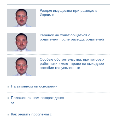
Малыш обварился супом в Бней-Браке
04.08.2026 10:13
Раздел имущества при разводе в
Троих подростков унесло течением на Кинерете
Израиле
04.08.2026 08:45
Атака на склады в Подмосковье и Ленинградской
области
Ребенок не хочет общаться с
родителем после развода родителей
Особые обстоятельства, при которых
работники имеют право на выходное
пособие как уволенные
На законном ли основании...
Положен ли нам возврат денег
за...
Как решить проблемы с