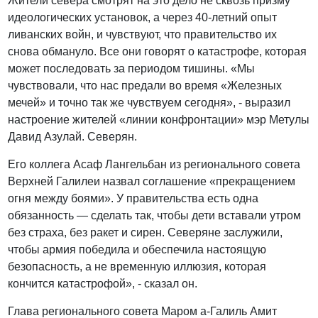
Жители севера смотрят на это дело не сквозь призму
идеологических установок, а через 40-летний опыт
ливанских войн, и чувствуют, что правительство их
снова обмануло. Все они говорят о катастрофе, которая
может последовать за периодом тишины. «Мы
чувствовали, что нас предали во время «Железных
мечей» и точно так же чувствуем сегодня», - выразил
настроение жителей «линии конфронтации» мэр Метулы
Давид Азулай. Северян.
Его коллега Асаф Лангельбан из регионального совета
Верхней Галилеи назвал соглашение «прекращением
огня между боями». У правительства есть одна
обязанность — сделать так, чтобы дети вставали утром
без страха, без ракет и сирен. Северяне заслужили,
чтобы армия победила и обеспечила настоящую
безопасность, а не временную иллюзия, которая
кончится катастрофой», - сказал он.
Глава регионального совета Маром а-Галиль Амит