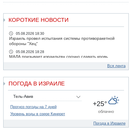
КОРОТКИЕ НОВОСТИ
05.08.2026 18:30
Израиль провел испытания системы противоракетной
обороны "Хец"
05.08.2026 18:28
МАДА призывает израильтян срочно сдавать кровь
05.08.2026 17:00
Вся лента
Бывший посол Израиля в ООН Гилад Эрдан объявит в
четверг о создании новой политической партии
ПОГОДА В ИЗРАИЛЕ
05.08.2026 13:49
На севере Израиля на берег выбросило тело
05.08.2026 13:32
Тель-Авив
В России горят новые склады
+25°
Прогноз погоды на 7 дней
05.08.2026 10:19
облачно
Уровень воды в озере Кинерет
Хуситы сообщают об атаке по Саудовскому танкеру
05.08.2026 10:16
Погода в Израиле
Левые активисты пытались ворваться в офис