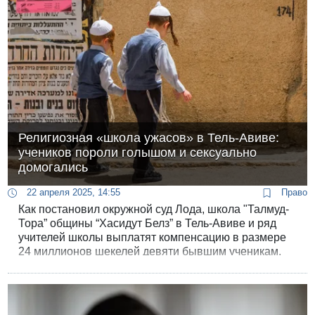
Религиозная «школа ужасов» в Тель-Авиве:
учеников пороли голышом и сексуально
домогались
22 апреля 2025, 14:55
Право
Как постановил окружной суд Лода, школа "Талмуд-
Тора” общины “Хасидут Белз” в Тель-Авиве и ряд
учителей школы выплатят компенсацию в размере
24 миллионов шекелей девяти бывшим ученикам,
подвергавшимся в стенах заведения физическому,
психологическому и сексуальному насилию. На
момент совершения преступлений потерпевшим
было от 3 до 10 лет.