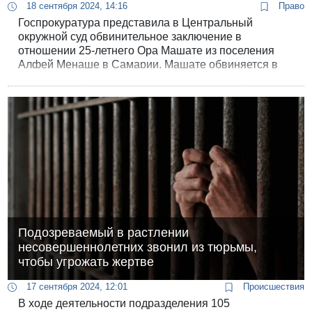
18 сентября 2024, 14:16
Право
Госпрокуратура представила в Центральный
окружной суд обвинительное заключение в
отношении 25-летнего Ора Машате из поселения
Алфей Менаше в Самарии. Машате обвиняется в
совершении сексуального насилия в отношении 15-
летней девочки.
Подозреваемый в растлении
несовершеннолетних звонил из тюрьмы,
чтобы угрожать жертве
17 сентября 2024, 12:01
Происшествия
В ходе деятельности подразделения 105