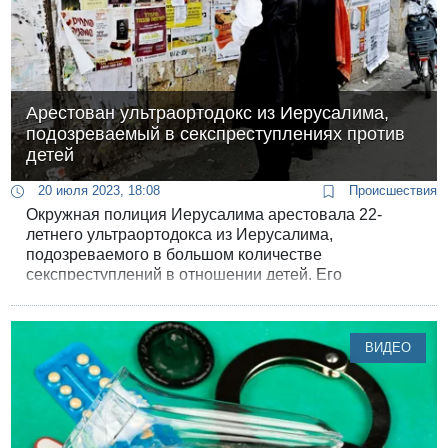
Арестован ультраортодокс из Иерусалима,
подозреваемый в секспреступлениях против
детей
20 июля 2023, 18:08
Происшествия
Окружная полиция Иерусалима арестовала 22-
летнего ультраортодокса из Иерусалима,
подозреваемого в большом количестве
секспреступлений в отношении детей. Его
фотография разрешена к публикации, полиция
разыскивает остальных пострадавших от его
деяний.
ВИДЕО