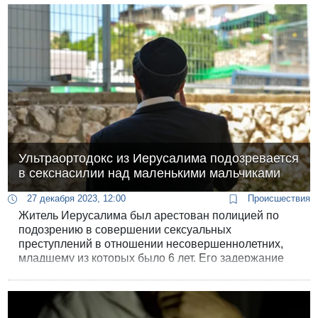
Ультраортодокс из Иерусалима подозревается
в секснасилии над маленькими мальчиками
27 декабря 2023, 12:00
Происшествия
Житель Иерусалима был арестован полицией по
подозрению в совершении сексуальных
преступлений в отношении несовершеннолетних,
младшему из которых было 6 лет. Его задержание
было продлено в суде, полиция работает над
поиском других жертв подозреваемого.