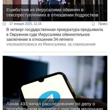
Ешиботник из Иерусалима обвинен в
секспреступлениях в отношении подростков
17 января 2025, 11:16
Право
В четверг государственная прокуратура предъявила
в Окружном суде Иерусалима обвинительное
заключение в отношении 34-летнего
ультраортодокса из Иерусалима, за совершение
тяжких сексуальных преступлений в отношении трех
несовершеннолетних в возрасте до 14 лет.
Лахав 433 начал расследование по делу о
педофильском контенте с участием маленьких