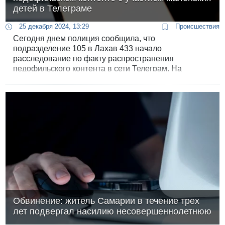
детей в Телеграме
25 декабря 2024, 13:29
Происшествия
Сегодня днем полиция сообщила, что
подразделение 105 в Лахав 433 начало
расследование по факту распространения
педофильского контента в сети Телеграм. На
контент наткнулся случайный пользователь,
обнаружив там чудовищные вещи с участием
совсем маленьких детей. К делу подключен
Интерпол.
Обвинение: житель Самарии в течение трех
лет подвергал насилию несовершеннолетнюю