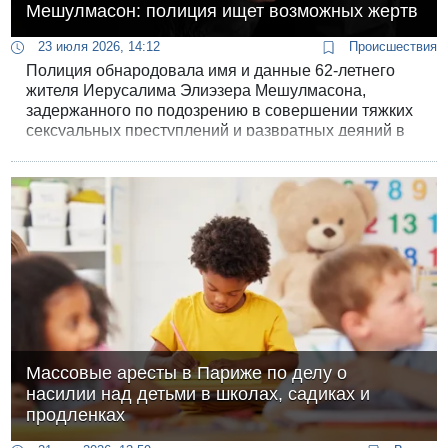
Мешулмасон: полиция ищет возможных жертв
23 июля 2026, 14:12
Происшествия
Полиция обнародовала имя и данные 62-летнего
жителя Иерусалима Элиэзера Мешулмасона,
задержанного по подозрению в совершении тяжких
сексуальных преступлений и развратных деяний в
отношении несовершеннолетних. Публикация
информации о подозреваемом санкционирована с
целью поиска других пострадавших.
Массовые аресты в Париже по делу о
насилии над детьми в школах, садиках и
продленках