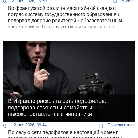
21 мая 2026, 13:59
В мире
Во французской столице масштабный скандал
потряс систему государственного образования и
подорвал доверие родителей к образовательным
учреждениям. В среду сотрудники Бригады по
защите несовершеннолетних (BPM) провели серию
скоординированных арестов в центре Парижа.
Силовики задержали 16 человек, имеющих
отношение к детскому саду в престижном VII округе
и системе внеклассного присмотра и продленного
дня (известную во Франции как “périscolaire”).
В Израиле раскрыта сеть педофилов:
подозреваются отцы семейств и
высокопоставленные чиновники
12 мая 2026, 06:44
Происшествия
По делу о сети педофилов в настоящий момент