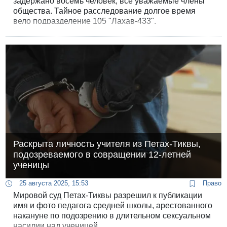
задержано восемь человек, все уважаемые члены
общества. Тайное расследование долгое время
вело подразделение 105 "Лахав-433".
Раскрыта личность учителя из Петах-Тиквы,
подозреваемого в совращении 12-летней
ученицы
25 августа 2025, 15:53
Право
Мировой суд Петах-Тиквы разрешил к публикации
имя и фото педагога средней школы, арестованного
накануне по подозрению в длительном сексуальном
насилии над ученицей.