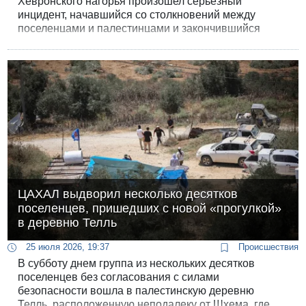
Хевронского нагорья произошел серьезный
инцидент, начавшийся со столкновений между
поселенцами и палестинцами и закончившийся
нападением, похищением армейского оружия и
стрельбой.
ЦАХАЛ выдворил несколько десятков
поселенцев, пришедших с новой «прогулкой»
в деревню Телль
25 июля 2026, 19:37
Происшествия
В субботу днем группа из нескольких десятков
поселенцев без согласования с силами
безопасности вошла в палестинскую деревню
Телль, расположенную неподалеку от Шхема, где