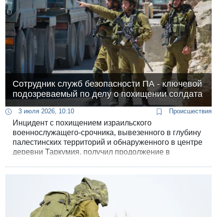
Сотрудник служб безопасности ПА - ключевой
подозреваемый по делу о похищении солдата
3 июля 2026, 10:10
Происшествия
Инцидент с похищением израильского
военнослужащего-срочника, вывезенного в глубину
палестинских территорий и обнаруженного в центре
деревни Таркумия, получил продолжение в
Мировом суде Беэр-Шевы. Главным фигурантом
дела стал 49-летний Валид Фарух - житель
Палестинской автономии, сотрудник разведки служб
безопасности ПА. Накануне суд продлил срок его
содержания под стражей на четыре дня.