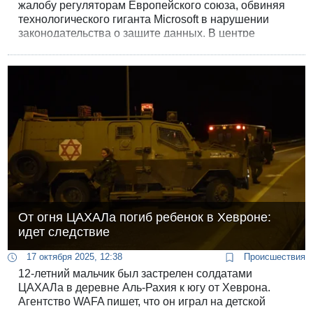
жалобу регуляторам Европейского союза, обвиняя
технологического гиганта Microsoft в нарушении
законодательства о защите данных. В центре
скандала оказались утверждения о том, что
сотрудники корпорации помогли израильским
военным оперативно удалить с европейских
серверов информацию, свидетельствующую о
масштабной слежке за палестинцами.
От огня ЦАХАЛа погиб ребенок в Хевроне:
идет следствие
17 октября 2025, 12:38
Происшествия
12-летний мальчик был застрелен солдатами
ЦАХАЛа в деревне Аль-Рахия к югу от Хеврона.
Агентство WAFA пишет, что он играл на детской