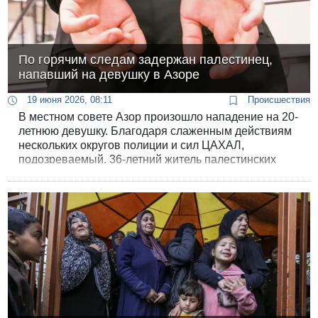
По горячим следам задержан палестинец,
напавший на девушку в Азоре
19 июня 2026, 08:11
Происшествия
В местном совете Азор произошло нападение на 20-
летнюю девушку. Благодаря слаженным действиям
нескольких округов полиции и сил ЦАХАЛ,
подозреваемый, 36-летний житель палестинских
территорий, был задержан в своем доме всего
через несколько часов.