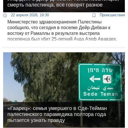
смерть палестинца, все говорят разное
22 апреля 2026, 19:30
Происшествия
Министерство здравоохранения Палестины
сообщило, что сегодня в поселке Дейр-Дибван к
востоку от Рамаллы в результате выстрела
поселенца был убит 25-летний Ауда Атеф Ававдех.
Он был доставлен в больницу с ранением в спину,
где врачи констатировали его смерть.
«Гаарец»: семья умершего в Сде-Тейман
палестинского парамедика полтора года
пытается узнать правду