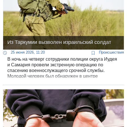
Из Таркумии вызволен израильский солдат
25 июня 2026, 11:20
Происшествия
В ночь на четверг сотрудники полиции округа Иудея
и Самария провели экстренную операцию по
спасению военнослужащего срочной службы.
Молодой человек был обнаружен в центре
палестинского населенного пункта Таркумия,
который расположен к западу от Хеврона. Согласно
данным первичного допроса, случившееся не имеет
террористической подоплеки.