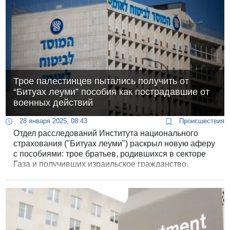
Трое палестинцев пытались получить от
“Битуах леуми” пособия как пострадавшие от
военных действий
28 января 2025, 08:43
Происшествия
Отдел расследований Института национального
страхования ("Битуах леуми") раскрыл новую аферу
с пособиями: трое братьев, родившихся в секторе
Газа и получивших израильское гражданство,
пытались мошенническим путем получить
компенсацию как пострадавшие от военных
действий.