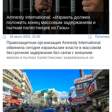
Amnesty International: «Израиль должен
положить конец массовым задержаниям и
пыткам палестинцев из Газы»
18 июля 2024, 15:00
Политика
Правозащитная организация Amnesty International
обвинила сегодня израильские власти в массовом
бессрочном задержании без связи с внешним
миром и пытках палестинских задержанных из
сектора Газа. Согласно сообщению организации,
задержанные месяцами находятся в тюрьме без
суда и предъявления обвинений.