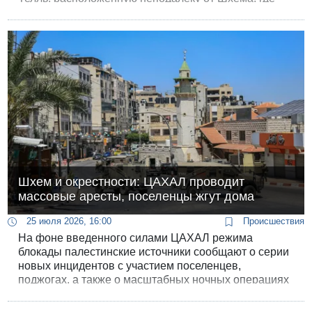
вчера произошел смертоносный инцидент со
стрельбой в ходе несогласованной с армией
вооруженной “туристической прогулки".
Шхем и окрестности: ЦАХАЛ проводит
массовые аресты, поселенцы жгут дома
25 июля 2026, 16:00
Происшествия
На фоне введенного силами ЦАХАЛ режима
блокады палестинские источники сообщают о серии
новых инцидентов с участием поселенцев,
поджогах, а также о масштабных ночных операциях
израильских военных.