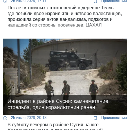
26 июля 2026, 17:17
Происшествия
После пятничных столкновений в деревне Телль,
где погибли двое израильтян и четверо палестинцев,
произошла серия актов вандализма, поджогов и
нападений со стороны поселенцев. ЦАХАЛ
проводит масштабные операции и зачистки, а
руководство Палестинской автономии потребовало
срочного международного вмешательства.
Инцидент в районе Сусия: камнеметание,
стрельба, один израильтянин ранен
25 июля 2026, 20:13
Происшествия
В субботу вечером в районе Сусия на юге