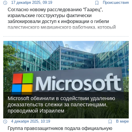
17 декабря 2025, 09:19
Происшествия
Согласно новому расследованию “Гаарец”,
израильские госструктуры фактически
заблокировали доступ к информации о гибели
палестинского медицинского работника, который
скончался в печально известном следственном
изоляторе Сде-Тейман вскоре после задержания.
Несмотря на вмешательство суда и проведение
судебно-медицинской экспертизы, обстоятельства
его смерти остаются засекреченными.
Microsoft обвинили в содействии удалению
доказательств слежки за палестинцами,
проводимой Израилем
4 декабря 2025, 10:19
В мире
Группа правозащитников подала официальную