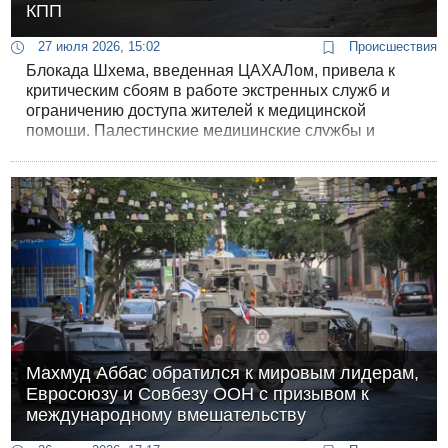
КПП
27 июля 2026, 15:02
Происшествия
Блокада Шхема, введенная ЦАХАЛом, привела к
критическим сбоям в работе экстренных служб и
ограничению доступа жителей к медицинской
помощи. Палестинские медицинские службы и
международные правозащитные организации
заявляют о параличе системы скорой помощи,
задержаниях пациентов на блокпостах и
трагических инцидентах, связанных с
невозможностью вовремя доехать до больниц.
Махмуд Аббас обратился к мировым лидерам,
Евросоюзу и Совбезу ООН с призывом к
международному вмешательству