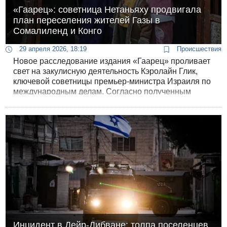
«Гаарец»: советница Нетаньяху продвигала
план переселения жителей Газы в
Сомалиленд и Конго
29 апреля 2026, 18:19
Происшествия
Новое расследование издания «Гаарец» проливает
свет на закулисную деятельность Кэролайн Глик,
ключевой советницы премьер-министра Израиля по
международным делам. Согласно полученным
данным, Глик, назначенная на этот пост в начале
2025 года, активно занималась поиском стран,
готовых принять сотни тысяч палестинцев из
сектора Газа.
Инцидент в Дейр-Дибване: толпа поселенцев,