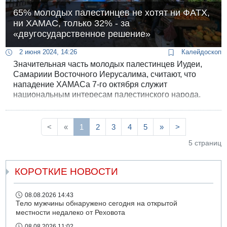
65% молодых палестинцев не хотят ни ФАТХ,
ни ХАМАС, только 32% - за
«двугосударственное решение»
2 июня 2024, 14:26
Калейдоскоп
Значительная часть молодых палестинцев Иудеи,
Самариии Восточного Иерусалима, считают, что
нападение ХАМАСа 7-го октября служит
национальным интересам палестинского народа.
Противоположного мнения придерживаются всего
30% палестинцев в возрасте от 22 до 25 лет. Опрос
проводился палестинским Институтом изучения
<
«
1
2
3
4
5
»
>
общественного мнения JMCC под руководством д-
5 страниц
ра Исана Аль-Хатыба. Его результаты опубликовал
12 канал.
КОРОТКИЕ НОВОСТИ
08.08.2026 14:43
Тело мужчины обнаружено сегодня на открытой
местности недалеко от Реховота
08.08.2026 11:02