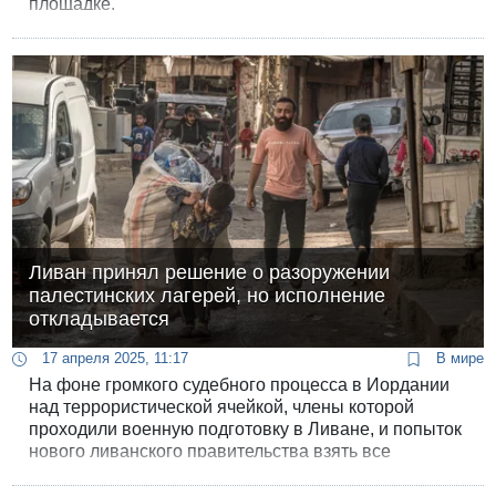
площадке.
Ливан принял решение о разоружении
палестинских лагерей, но исполнение
откладывается
17 апреля 2025, 11:17
В мире
На фоне громкого судебного процесса в Иордании
над террористической ячейкой, члены которой
проходили военную подготовку в Ливане, и попыток
нового ливанского правительства взять все
вооружение в стране под контроль, ливанская
военная разведка начала аресты палестинцев из