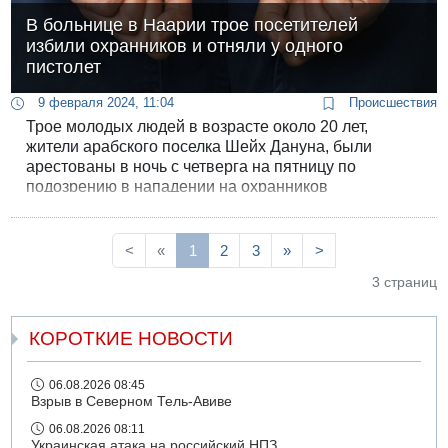
В больнице в Наарии трое посетителей
избили охранников и отняли у одного
пистолет
9 февраля 2024, 11:04
Происшествия
Трое молодых людей в возрасте около 20 лет,
жители арабского поселка Шейх Дануна, были
арестованы в ночь с четверга на пятницу по
подозрению в нападении на охранников
Медицинского центра Галилея в Наарии.
<
«
1
2
3
»
>
3 страниц
КОРОТКИЕ НОВОСТИ
06.08.2026 08:45
Взрыв в Северном Тель-Авиве
06.08.2026 08:11
Украинская атака на российский НПЗ