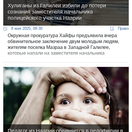
Хулиганы из Галилеи избили до потери
сознания заместителя начальника
полицейского участка Наарии
8 мая 2025, 09:30
Право
Окружная прокуратура Хайфы предъявила вчера
обвинительное заключение двум молодым людям,
жителям поселка Мазраа в Западной Галилее,
которые напали на заместителя начальника
полицейского участка Наарии. Инцидент произошел
в конце апреля и события развивались на глазах у
семьи потерпевшего.
Педагог из Наарии обвиняется в педофилии в