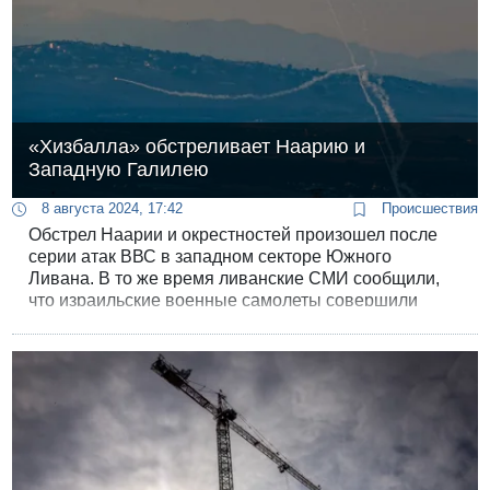
«Хизбалла» обстреливает Наарию и
Западную Галилею
8 августа 2024, 17:42
Происшествия
Обстрел Наарии и окрестностей произошел после
серии атак ВВС в западном секторе Южного
Ливана. В то же время ливанские СМИ сообщили,
что израильские военные самолеты совершили
атаки на поселки Рашаф, Хадада и Аль-Тири на юге
Ливана.