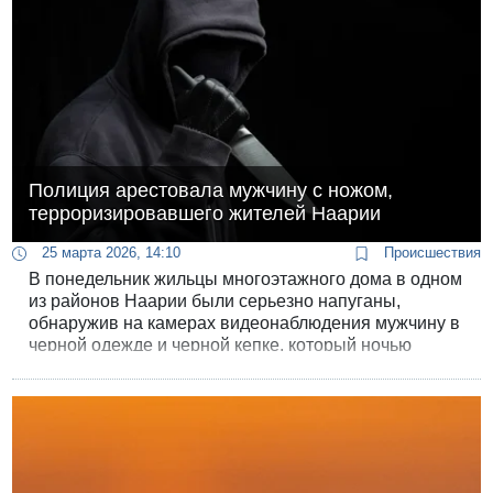
Полиция арестовала мужчину с ножом,
терроризировавшего жителей Наарии
25 марта 2026, 14:10
Происшествия
В понедельник жильцы многоэтажного дома в одном
из районов Наарии были серьезно напуганы,
обнаружив на камерах видеонаблюдения мужчину в
черной одежде и черной кепке, который ночью
поднимался на лифтах и бродил между этажами
здания с мясницким ножом в руке.