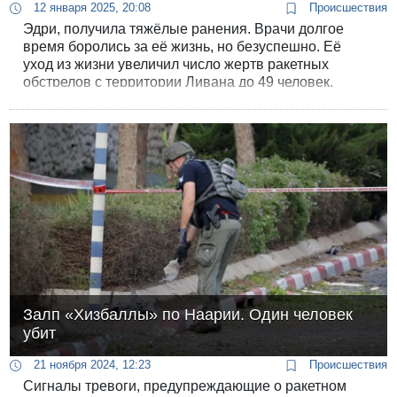
12 января 2025, 20:08
Происшествия
Эдри, получила тяжёлые ранения. Врачи долгое
время боролись за её жизнь, но безуспешно. Её
уход из жизни увеличил число жертв ракетных
обстрелов с территории Ливана до 49 человек.
Администрация Наарии выразила соболезнования
семье погибшей.
Залп «Хизбаллы» по Наарии. Один человек
убит
21 ноября 2024, 12:23
Происшествия
Сигналы тревоги, предупреждающие о ракетном