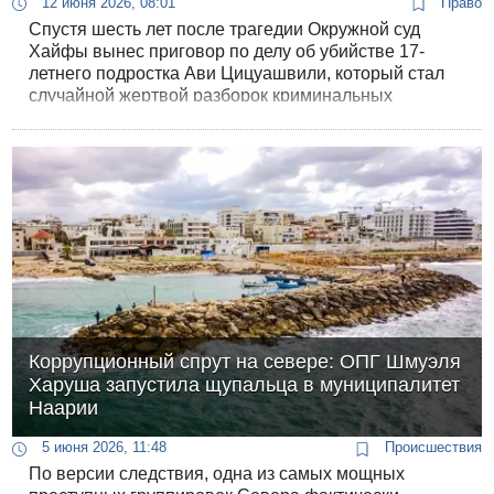
12 июня 2026, 08:01
Право
Спустя шесть лет после трагедии Окружной суд
Хайфы вынес приговор по делу об убийстве 17-
летнего подростка Ави Цицуашвили, который стал
случайной жертвой разборок криминальных
авторитетов. Виновный в его смерти проведет за
решеткой четверть века.
Коррупционный спрут на севере: ОПГ Шмуэля
Харуша запустила щупальца в муниципалитет
Наарии
5 июня 2026, 11:48
Происшествия
По версии следствия, одна из самых мощных