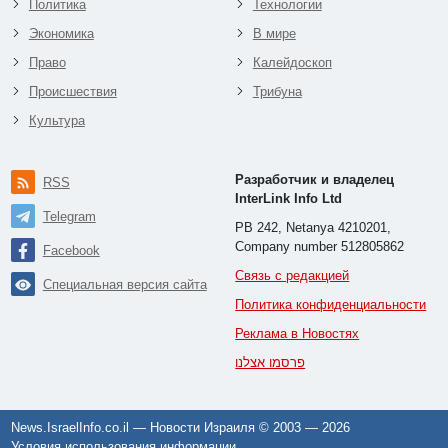
Политика
Технологии
Экономика
В мире
Право
Калейдоскоп
Происшествия
Трибуна
Культура
Разработчик и владелец
RSS
InterLink Info Ltd
Telegram
PB 242, Netanya 4210201,
Company number 512805862
Facebook
Связь с редакцией
Специальная версия сайта
Политика конфиденциальности
Реклама в Новостях
פרסמו אצלנו
News.IsraelInfo.co.il — Новости Израиля © 2003 —
2026
Условия использования информации
.