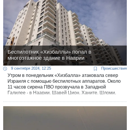
Беспилотник «Хизбаллы» попал в
многоэтажное здание в Наарии
9 сентября 2024, 12:25
Происшествия
Утром в понедельник «Хизбалла» атаковала север
Израиля с помощью беспилотных аппаратов. Около
11 часов сирена ПВО прозвучала в Западной
Галилее - в Наарии, Шавей Цион, Ханите, Шломи,
Бецете. Гезере, Сааре, Лимане, промзоне Ахзив и
ряде других мест. Силы безопасности сообщили, что
в воздушное пространство над Западной Галилеей
вторглись беспилотники.