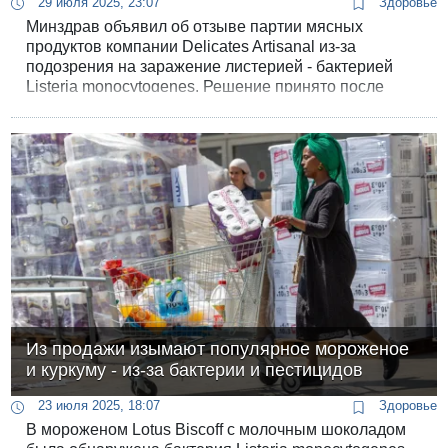
29 июля 2025, 23:07
Здоровье
Минздрав объявил об отзыве партии мясных
продуктов компании Delicates Artisanal из-за
подозрения на заражение листерией - бактерией
Listeria monocytogenes. Решение принято после
проверки, проведённой Службой по контролю за
продуктами питания.
Из продажи изымают популярное мороженое
и куркуму - из-за бактерии и пестицидов
23 июля 2025, 18:07
Здоровье
В мороженом Lotus Biscoff с молочным шоколадом