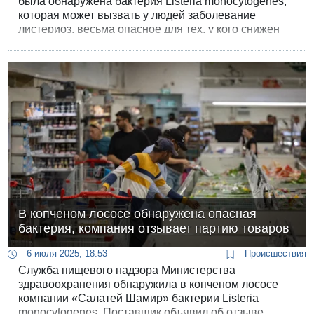
была обнаружена бактерия Listeria monocytogenes,
которая может вызвать у людей заболевание
листериоз, весьма опасное для тех, у кого снижен
иммунитет. Речь идёт о «мороженом на
растительном жире с вкусом печенья Lotus,
покрытом молочным шоколадом».
В копченом лососе обнаружена опасная
бактерия, компания отзывает партию товаров
6 июля 2025, 18:53
Происшествия
Служба пищевого надзора Министерства
здравоохранения обнаружила в копченом лососе
компании «Салатей Шамир» бактерии Listeria
monocytogenes. Поставщик объявил об отзыве