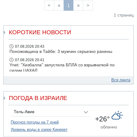
<
«
1
»
>
1 страниц
КОРОТКИЕ НОВОСТИ
07.08.2026 20:43
Поножовщина в Тайбе: 3 мужчин серьезно ранены
07.08.2026 20:41
Ynet: "Хизбалла" запустила БПЛА со взрывчаткой по
силам ЦАХАЛ
07.08.2026 19:16
Вся лента
ДТП в Ашдоде: тяжело ранены двое маленьких детей
07.08.2026 19:14
ПОГОДА В ИЗРАИЛЕ
Скончался водитель, врезавшийся в стену в
Иерусалиме
07.08.2026 17:57
Тель-Авив
Подозреваемый в домогательствах в хостеле - Гильбоа
+26°
Дахан
Прогноз погоды на 7 дней
облачно
Уровень воды в озере Кинерет
07.08.2026 17:55
Обнародовано имя полицейского, подозреваемого в