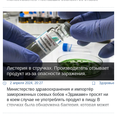
продуктов. Компания в официальном релизе
перечислила товары, которые могли быть
заражены.
Листерия в стручках. Производитель отзывает
продукт из-за опасности заражения.
2 апреля 2024, 20:27
Здоровье
Министерство здравоохранения и импортёр
замороженных соевых бобов «Эдамаме» просят ни
в коем случае не употреблять продукт в пищу. В
стручках была обнаружена бактерия, которая может
вызвать листериоз, опасное заболевание для групп
риска.