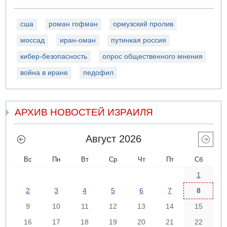
сша
роман гофман
ормузский пролив
моссад
иран-оман
путинкая россия
кибер-безопасность
опрос общественного мнения
война в иране
педофил
АРХИВ НОВОСТЕЙ ИЗРАИЛЯ
Август 2026
Вс
Пн
Вт
Ср
Чт
Пт
Сб
1
2
3
4
5
6
7
8
9
10
11
12
13
14
15
16
17
18
19
20
21
22