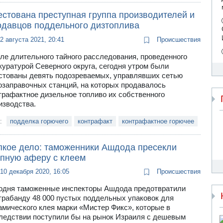
естована преступная группа производителей и
одавцов поддельного дизтоплива
2 августа 2021, 20:41
Происшествия
ле длительного тайного расследования, проведенного
куратурой Северного округа, сегодня утром были
стованы девять подозреваемых, управлявших сетью
озаправочных станций, на которых продавалось
трафактное дизельное топливо их собственного
изводства.
и:
подделка горючего
контрафакт
контрафактное горючее
пкое дело: таможенники Ашдода пресекли
упную аферу с клеем
10 декабря 2020, 16:05
Происшествия
одня таможенные инспекторы Ашдода предотвратили
трабанду 48 000 пустых поддельных упаковок для
амического клея марки «Мистер Фикс», которые в
ледствии поступили бы на рынок Израиля с дешевым