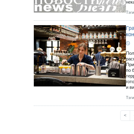
нек
Тэг
Гр
ко
Пол
рас
При
по 
тер
гот
и в
Тэг
<