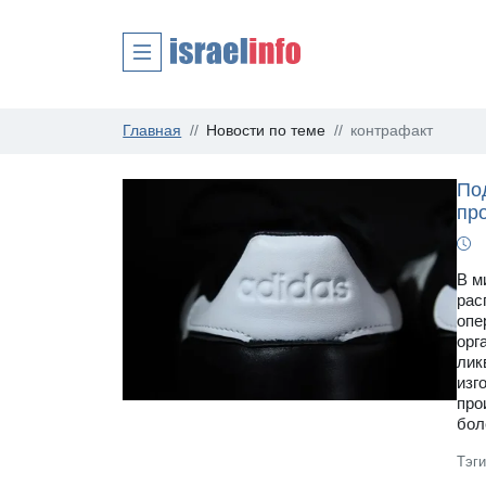
Главная
Новости по теме
контрафакт
По
пр
В м
рас
опе
орг
лик
изг
про
бол
Тэг