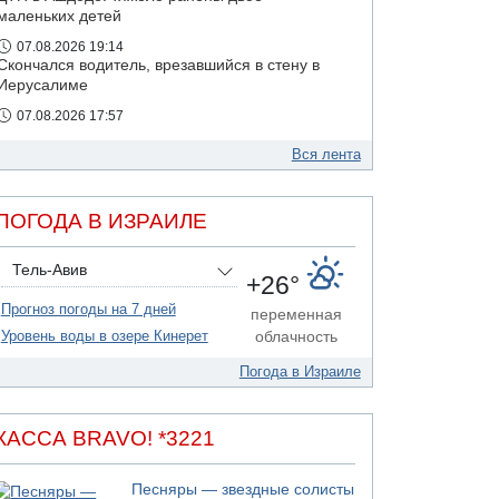
маленьких детей
07.08.2026 19:14
Скончался водитель, врезавшийся в стену в
Иерусалиме
07.08.2026 17:57
Подозреваемый в домогательствах в хостеле
- Гильбоа Дахан
Вся лента
07.08.2026 17:55
Обнародовано имя полицейского,
ПОГОДА В ИЗРАИЛЕ
подозреваемого в коррупционных
отношениях с Йоавом Элиаси
Тель-Авив
+26°
Прогноз погоды на 7 дней
переменная
Уровень воды в озере Кинерет
облачность
Погода в Израиле
КАССА BRAVO! *3221
Песняры — звездные солисты