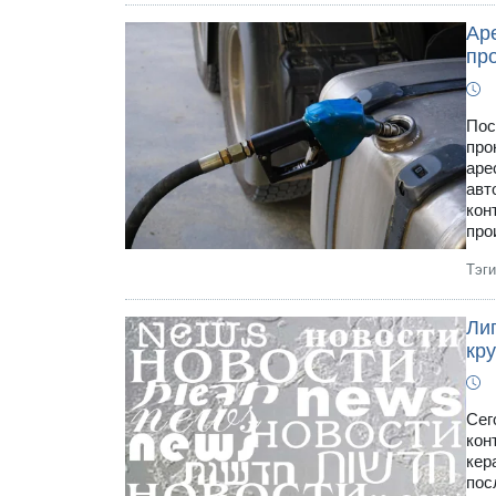
Ар
пр
Пос
про
аре
авт
кон
про
Тэг
Ли
кр
Сег
кон
кер
пос