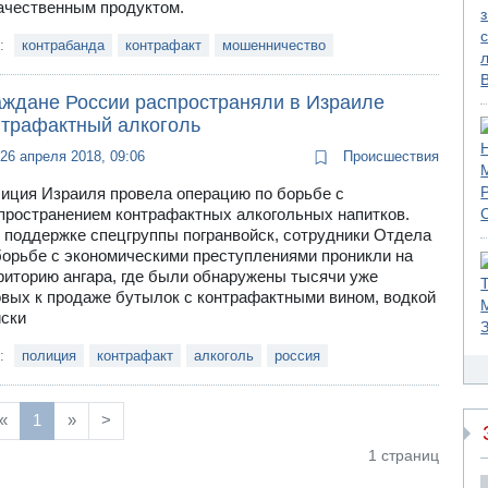
ачественным продуктом.
и:
контрабанда
контрафакт
мошенничество
аждане России распространяли в Израиле
нтрафактный алкоголь
26 апреля 2018, 09:06
Происшествия
иция Израиля провела операцию по борьбе с
пространением контрафактных алкогольных напитков.
 поддержке спецгруппы погранвойск, сотрудники Отдела
борьбе с экономическими преступлениями проникли на
риторию ангара, где были обнаружены тысячи уже
овых к продаже бутылок с контрафактными вином, водкой
иски
и:
полиция
контрафакт
алкоголь
россия
«
1
»
>
1 страниц