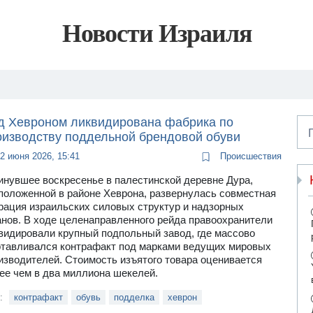
Новости Израиля
д Хевроном ликвидирована фабрика по
оизводству поддельной брендовой обуви
2 июня 2026, 15:41
Происшествия
инувшее воскресенье в палестинской деревне Дура,
положенной в районе Хеврона, развернулась совместная
рация израильских силовых структур и надзорных
анов. В ходе целенаправленного рейда правоохранители
видировали крупный подпольный завод, где массово
отавливался контрафакт под марками ведущих мировых
изводителей. Стоимость изъятого товара оценивается
ее чем в два миллиона шекелей.
и:
контрафакт
обувь
подделка
хеврон