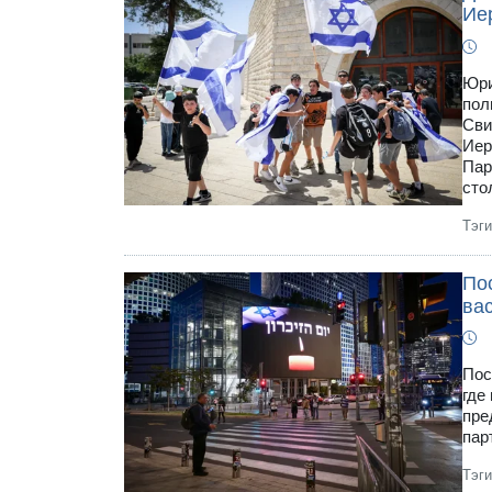
Ие
Юри
пол
Сви
Иер
Пар
сто
Тэг
По
ва
Пос
где
пре
пар
Тэг