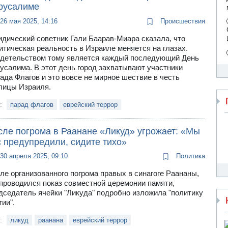
русалиме
26 мая 2025, 14:16
Происшествия
дический советник Гали Баарав-Миара сказала, что
итическая реальность в Израиле меняется на глазах.
детельством тому является каждый последующий День
усалима. В этот день город захватывают участники
ада Флагов и это вовсе не мирное шествие в честь
лицы Израиля.
и:
парад флагов
еврейский террор
сле погрома в Раанане «Ликуд» угрожает: «Мы
с предупредили, сидите тихо»
30 апреля 2025, 09:10
Политика
ле организованного погрома правых в синагоге Раананы,
 проводился показ совместной церемонии памяти,
дседатель ячейки "Ликуда" подробно изложила "политику
тии".
и:
ликуд
раанана
еврейский террор