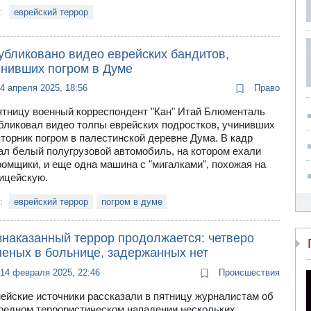
и:
еврейский террор
убликовано видео еврейских бандитов,
инивших погром в Думе
4 апреля 2025, 18:56
Право
ятницу военный корреспондент "Кан" Итай Блюменталь
бликовал видео толпы еврейских подростков, учинивших
вторник погром в палестинской деревне Дума. В кадр
ал белый полугрузовой автомобиль, на котором ехали
ромщики, и еще одна машина с "мигалками", похожая на
ицейскую.
и:
еврейский террор
погром в думе
знаказанный террор продолжается: четверо
неных в больнице, задержанных нет
14 февраля 2025, 22:46
Происшествия
ейские источники рассказали в пятницу журналистам об
редном террористическом нападении нескольких