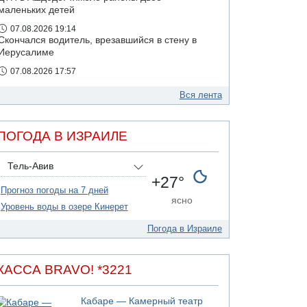
маленьких детей
07.08.2026 19:14
Скончался водитель, врезавшийся в стену в
Иерусалиме
07.08.2026 17:57
Подозреваемый в домогательствах в хостеле
- Гильбоа Дахан
Вся лента
07.08.2026 17:55
Обнародовано имя полицейского,
ПОГОДА В ИЗРАИЛЕ
подозреваемого в коррупционных
отношениях с Йоавом Элиаси
Тель-Авив
07.08.2026 17:51
+27°
БАГАЦ отказался заморозить лишение
Прогноз погоды на 7 дней
налоговых льгот для уклонистов-харедим
ясно
Уровень воды в озере Кинерет
07.08.2026 17:48
В Иерусалиме водитель врезался в забор и
Погода в Израиле
серьезно пострадал
07.08.2026 13:47
Ливанская армия сообщила о ранении
КАССА BRAVO! *3221
солдата
07.08.2026 13:39
Кабаре — Камерный театр