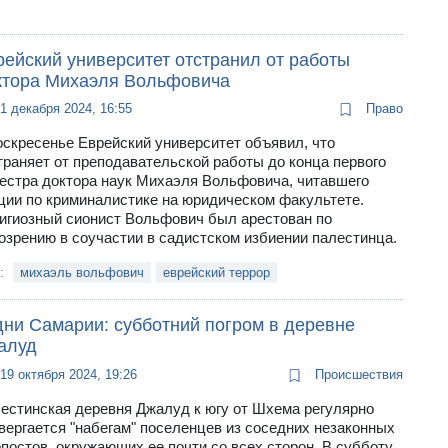
рейский университет отстранил от работы
ктора Михаэля Вольфовича
1 декабря 2024, 16:55
Право
оскресенье Еврейский университет объявил, что
траняет от преподавательской работы до конца первого
естра доктора наук Михаэля Вольфовича, читавшего
ции по криминалистике на юридическом факультете.
игиозный сионист Вольфович был арестован по
озрению в соучастии в садистском избиении палестинца.
и:
михаэль вольфович
еврейский террор
дни Самарии: субботний погром в деревне
алуд
19 октября 2024, 19:26
Происшествия
естинская деревня Джалуд к югу от Шхема регулярно
вергается "набегам" поселенцев из соседних незаконных
постов, окружающих ее почти со всех сторон. В субботу