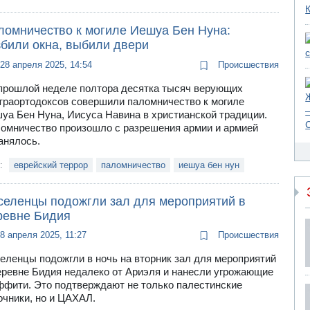
ломничество к могиле Иешуа Бен Нуна:
збили окна, выбили двери
28 апреля 2025, 14:54
Происшествия
прошлой неделе полтора десятка тысяч верующих
траортодоксов совершили паломничество к могиле
уа Бен Нуна, Иисуса Навина в христианской традиции.
омничество произошло с разрешения армии и армией
анялось.
и:
еврейский террор
паломничество
иешуа бен нун
селенцы подожгли зал для мероприятий в
ревне Бидия
8 апреля 2025, 11:27
Происшествия
еленцы подожгли в ночь на вторник зал для мероприятий
еревне Бидия недалеко от Ариэля и нанесли угрожающие
ффити. Это подтверждают не только палестинские
очники, но и ЦАХАЛ.