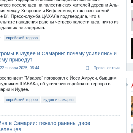
ятков поселенцев на палестинских жителей деревни Аль-
ия между Хевроном и Вифлеемом, в так называемой
не В". Пресс-служба ЦАХАЛа подтвердила, что в
ультате нападения ранены четверо палестинцев, никто из
адавших не задержан.
и:
еврейский террор
громы в Иудее и Самарии: почему усилились и
ему приведут
22 января 2025, 06:44
Происшествия
респондент "Маарив" поговорил с Йоси Амруси, бывшим
рудником ШАБАКа, об усилении еврейского террора в
арии и Иудее.
и:
еврейский террор
иудея и самария
йна в Самарии: тяжело ранены двое
селенцев