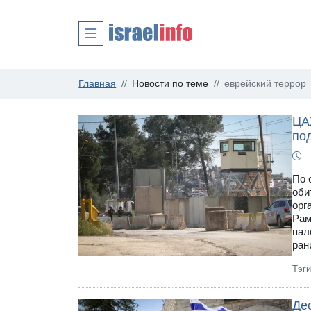
Главная
Новости по теме
еврейский террор
ЦА
по
По 
оби
орг
Рам
пал
ран
Тэг
Де