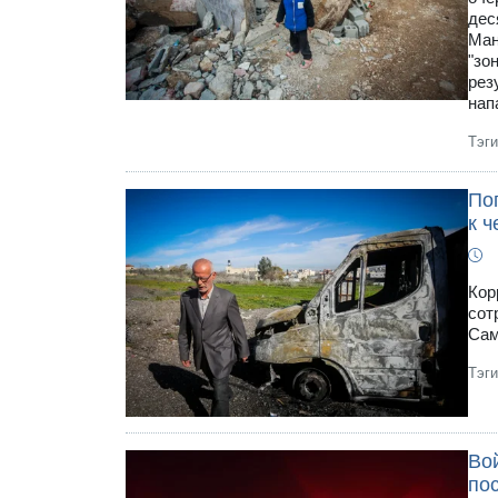
дес
Ман
"зо
рез
нап
Тэг
По
к ч
Кор
сот
Сам
Тэг
Во
по