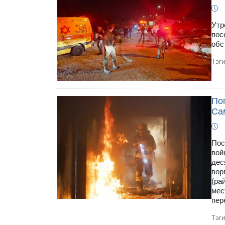
Утр
пос
обс
Тэг
По
Са
Пос
вой
дес
вор
(ра
мес
пер
Тэг