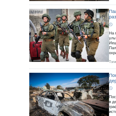
Па
ра
На 
уль
Иеш
Пал
охр
Тэг
По
де
Пос
в д
гра
ист