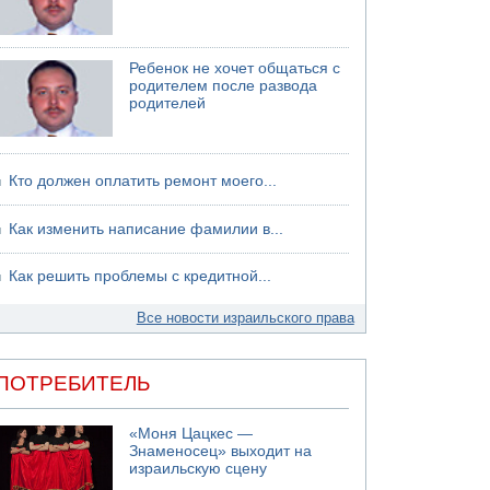
06.08.2026 13:07
Возле Кирьят-Арбы пожар на местности
Ребенок не хочет общаться с
06.08.2026 12:06
родителем после развода
США не будут давить на Израиль в вопросе
родителей
Ливана
06.08.2026 11:41
Трое подростков ограбили сексшоп в Холоне
Кто должен оплатить ремонт моего...
Как изменить написание фамилии в...
Как решить проблемы с кредитной...
Все новости израильского права
ПОТРЕБИТЕЛЬ
«Моня Цацкес —
Знаменосец» выходит на
израильскую сцену