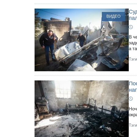
Су
ВИДЕО
па
В ч
зад
а т
Тэг
По
на
Ноч
окр
Тэг