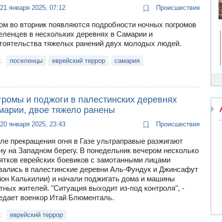
21 января 2025, 07:12
Происшествия
ом во вторник появляются подробности ночных погромов
еленцев в нескольких деревнях в Самарии и
тоятельства тяжелых ранений двух молодых людей.
и:
поселенцы
еврейский террор
самария
громы и поджоги в палестинских деревнях
марии, двое тяжело ранены
20 января 2025, 23:43
Происшествия
ле прекращения огня в Газе ультраправые разжигают
ну на Западном берегу. В понедельник вечером несколько
ятков еврейских боевиков с замотанными лицами
вались в палестинские деревни Аль-Фундук и Джинсафут
йон Калькилии) и начали поджигать дома и машины
тных жителей. "Ситуация выходит из-под контроля", -
едает военкор Итай Блюменталь.
и:
еврейский террор