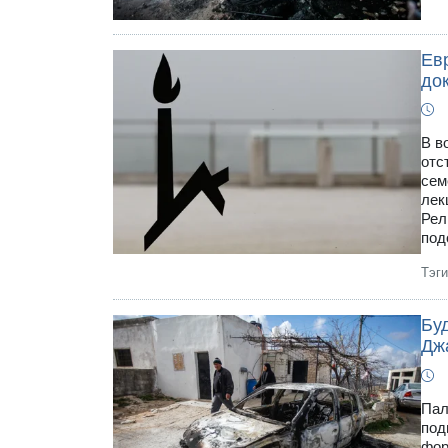
Ев
до
В в
отс
сем
лек
Рел
под
Тэг
Бу
Дж
Пал
под
фор