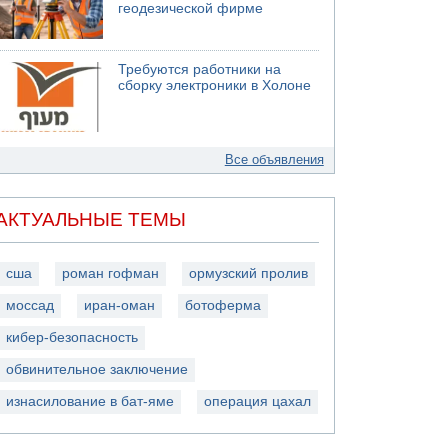
геодезической фирме
Требуются работники на
сборку электроники в Холоне
Все объявления
АКТУАЛЬНЫЕ ТЕМЫ
сша
роман гофман
ормузский пролив
моссад
иран-оман
ботоферма
кибер-безопасность
обвинительное заключение
изнасилование в бат-яме
операция цахал