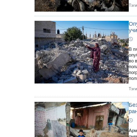
Тэг
Оп
уч
В п
опу
во 
поп
пог
пол
Тэг
Бе
ра
Арм
оче