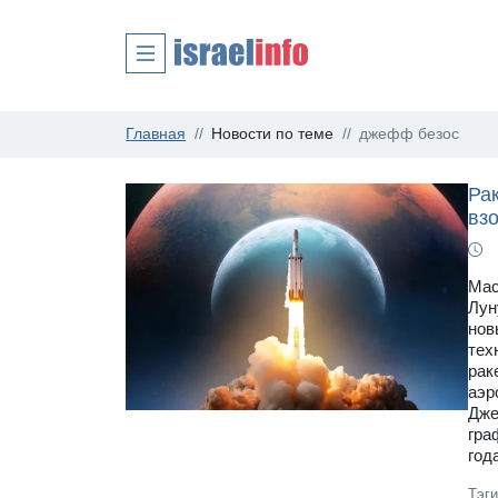
Главная
Новости по теме
джефф безос
Ра
вз
Мас
Лун
нов
тех
рак
аэр
Дже
гра
года
Тэг