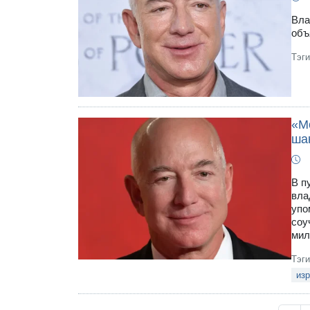
Вла
объ
Тэг
«М
ша
В п
вла
упо
соу
мил
Тэг
из