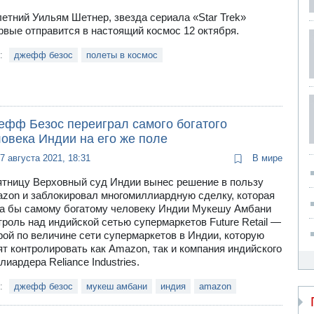
летний Уильям Шетнер, звезда сериала «Star Trek»
рвые отправится в настоящий космос 12 октября.
и:
джефф безос
полеты в космос
ефф Безос переиграл самого богатого
ловека Индии на его же поле
7 августа 2021, 18:31
В мире
ятницу Верховный суд Индии вынес решение в пользу
zon и заблокировал многомиллиардную сделку, которая
а бы самому богатому человеку Индии Мукешу Амбани
троль над индийской сетью супермаркетов Future Retail —
рой по величине сети супермаркетов в Индии, которую
ят контролировать как Amazon, так и компания индийского
лиардера Reliance Industries.
и:
джефф безос
мукеш амбани
индия
amazon