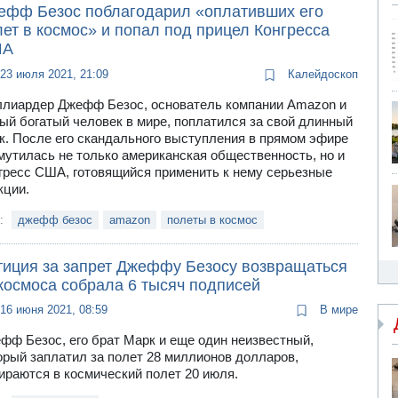
ефф Безос поблагодарил «оплативших его
ет в космос» и попал под прицел Конгресса
ША
23 июля 2021, 21:09
Калейдоскоп
лиардер Джефф Безос, основатель компании Amazon и
ый богатый человек в мире, поплатился за свой длинный
к. После его скандального выступления в прямом эфире
мутилась не только американская общественность, но и
гресс США, готовящийся применить к нему серьезные
кции.
и:
джефф безос
amazon
полеты в космос
тиция за запрет Джеффу Безосу возвращаться
космоса собрала 6 тысяч подписей
16 июня 2021, 08:59
В мире
фф Безос, его брат Марк и еще один неизвестный,
орый заплатил за полет 28 миллионов долларов,
ираются в космический полет 20 июля.