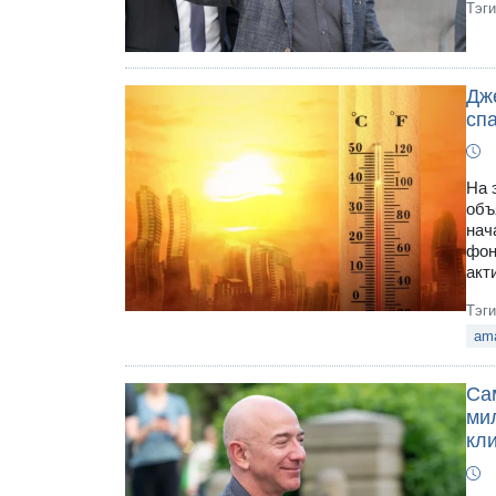
Тэг
Дж
сп
На 
объ
нач
фон
акт
Тэг
am
Са
ми
кл