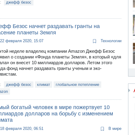
и:
джефф безос
ефф Безос начнет раздавать гранты на
асение планеты Земля
22 февраля 2020, 15:07
Технологии
этой неделе владелец компании Amazon Джефф Безос
явил о создании «Фонда планеты Земля», в который «для
ала» он внесет 10 миллиардов долларов. Летом этого
да фонд начнет раздавать гранты ученым и эко-
ивистам.
и:
джефф безос
климат
глобальное потепление
azon
мый богатый человек в мире пожертвует 10
ллиардов долларов на борьбу с изменением
имата
18 февраля 2020, 06:51
В мире