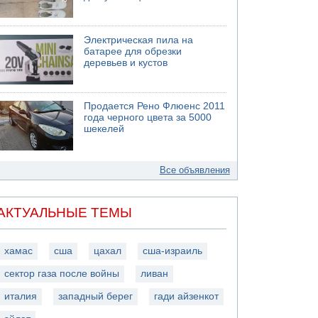
Электрическая пила на
батарее для обрезки
деревьев и кустов
Продается Рено Флюенс 2011
года черного цвета за 5000
шекелей
Все объявления
АКТУАЛЬНЫЕ ТЕМЫ
хамас
сша
цахал
сша-израиль
сектор газа после войны
ливан
италия
западный берег
гади айзенкот