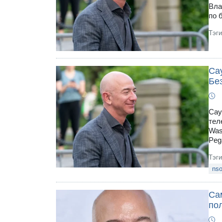
Вла
по 
Тэг
Са
Бе
Сау
тел
Was
Peg
Тэг
ns
Са
по