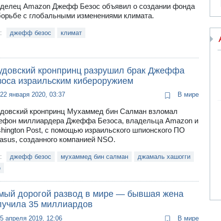
делец Amazon Джефф Безос объявил о создании фонда
борьбе с глобальными изменениями климата.
и:
джефф безос
климат
удовский кронпринц разрушил брак Джеффа
зоса израильским кибероружием
22 января 2020, 03:37
В мире
довский кронпринц Мухаммед бин Салман взломал
ефон миллиардера Джеффа Безоса, владельца Amazon и
hington Post, с помощью израильского шпионского ПО
asus, созданного компанией NSO.
и:
джефф безос
мухаммед бин салман
джамаль хашогги
o
мый дорогой развод в мире — бывшая жена
лучила 35 миллиардов
5 апреля 2019, 12:06
В мире