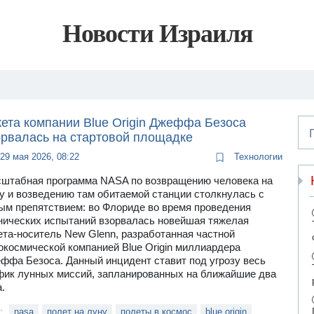
Новости Израиля
кета компании Blue Origin Джеффа Безоса
орвалась на стартовой площадке
29 мая 2026, 08:22
Технологии
штабная программа NASA по возвращению человека на
у и возведению там обитаемой станции столкнулась с
ым препятствием: во Флориде во время проведения
нических испытаний взорвалась новейшая тяжелая
ета-носитель New Glenn, разработанная частной
окосмической компанией Blue Origin миллиардера
ффа Безоса. Данный инцидент ставит под угрозу весь
фик лунных миссий, запланированных на ближайшие два
.
и:
nasa
полет на луну
полеты в космос
blue origin