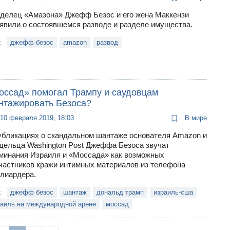
делец «Амазона» Джефф Безос и его жена Маккензи
явили о состоявшемся разводе и разделе имущества.
и:
джефф безос
amazon
развод
оссад» помогал Трампу и саудовцам
нтажировать Безоса?
10 февраля 2019, 18:03
В мире
убликациях о скандальном шантаже основателя Amazon и
дельца Washington Post Джеффа Безоса звучат
минания Израиля и «Моссада» как возможных
частников кражи интимных материалов из телефона
лиардера.
и:
джефф безос
шантаж
дональд трамп
израиль-сша
раиль на международной арене
моссад