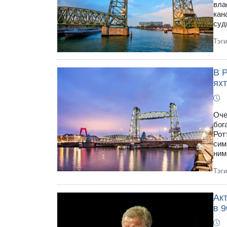
вла
кан
суд
Тэг
В 
ях
Оче
бог
Рот
сим
ним
Тэг
Акт
в 9