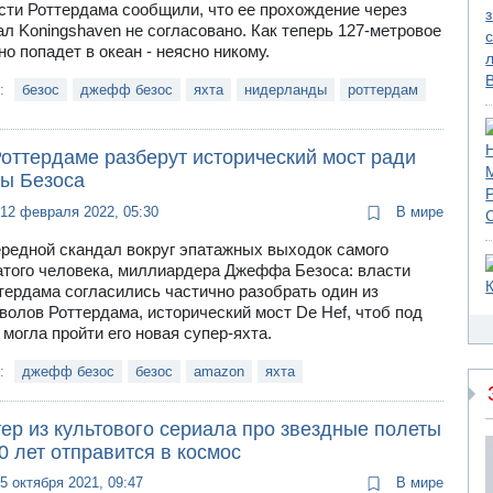
сти Роттердама сообщили, что ее прохождение через
ал Koningshaven не согласовано. Как теперь 127-метровое
но попадет в океан - неясно никому.
и:
безос
джефф безос
яхта
нидерланды
роттердам
Роттердаме разберут исторический мост ради
ты Безоса
12 февраля 2022, 05:30
В мире
редной скандал вокруг эпатажных выходок самого
атого человека, миллиардера Джеффа Безоса: власти
тердама согласились частично разобрать один из
волов Роттердама, исторический мост De Hef, чтоб под
 могла пройти его новая супер-яхта.
и:
джефф безос
безос
amazon
яхта
ер из культового сериала про звездные полеты
0 лет отправится в космос
5 октября 2021, 09:47
В мире