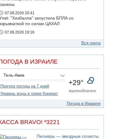
ранены
07.08.2026 20:41
Ynet: "Хизбалла" запустила БПЛА со
взрывчаткой по силам ЦАХАЛ
07.08.2026 19:16
ДТП в Ашдоде: тяжело ранены двое
маленьких детей
Вся лента
07.08.2026 19:14
Скончался водитель, врезавшийся в стену в
ПОГОДА В ИЗРАИЛЕ
Иерусалиме
Тель-Авив
+29°
Прогноз погоды на 7 дней
малооблачно
Уровень воды в озере Кинерет
Погода в Израиле
КАССА BRAVO! *3221
Песняры — звездные солисты