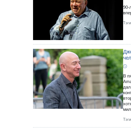
90-
впе
Тэг
Дж
че
В п
Ama
дал
кон
вто
хот
мил
Тэг