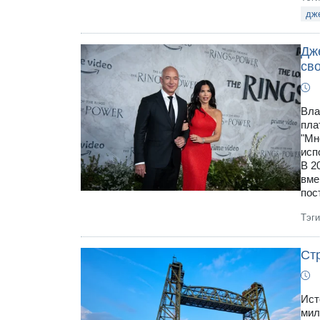
дж
Дж
св
Вла
пла
"Мн
исп
В 2
вме
пос
Тэг
Стр
Ист
мил