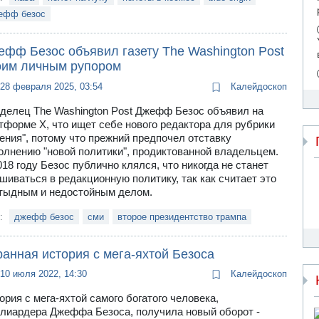
ефф безос
ефф Безос объявил газету The Washington Post
оим личным рупором
28 февраля 2025, 03:54
Калейдоскоп
делец The Washington Post Джефф Безос объявил на
тформе Х, что ищет себе нового редактора для рубрики
ения", потому что прежний предпочел отставку
олнению "новой политики", продиктованной владельцем.
018 году Безос публично клялся, что никогда не станет
шиваться в редакционную политику, так как считает это
тыдным и недостойным делом.
и:
джефф безос
сми
второе президентство трампа
анная история с мега-яхтой Безоса
10 июля 2022, 14:30
Калейдоскоп
ория с мега-яхтой самого богатого человека,
лиардера Джеффа Безоса, получила новый оборот -