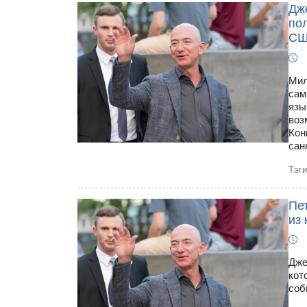
Дж
пол
С
Мил
сам
язы
воз
Кон
сан
Тэг
Пе
из 
Дже
кот
соб