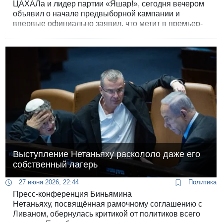
ЦАХАЛа и лидер партии «Яшар!», сегодня вечером
объявил о начале предвыборной кампании и
впервые официально заявил, что метит в премьер-
министры. Будущие выборы Айзенкот назвал
решающими для безопасности и Израиля вообще.
Выступление Нетаньяху раскололо даже его
собственный лагерь
27 июня 2026, 22:44
Политика
Пресс-конференция Биньямина
Нетаньяху, посвящённая рамочному соглашению с
Ливаном, обернулась критикой от политиков всего