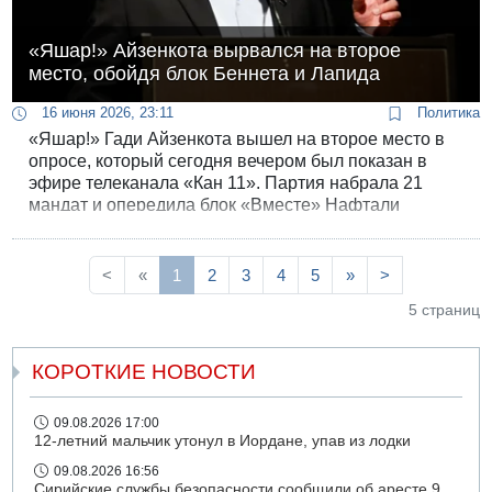
«Яшар!» Айзенкота вырвался на второе
место, обойдя блок Беннета и Лапида
16 июня 2026, 23:11
Политика
«Яшар!» Гади Айзенкота вышел на второе место в
опросе, который сегодня вечером был показан в
эфире телеканала «Кан 11». Партия набрала 21
мандат и опередила блок «Вместе» Нафтали
Беннета и Яира Лапида. «Ликуд» остаётся
крупнейшей партией, но теряет мандат - 23 против
24 в предыдущем опросе от 4 июня.
<
«
1
2
3
4
5
»
>
5 страниц
КОРОТКИЕ НОВОСТИ
09.08.2026 17:00
12-летний мальчик утонул в Иордане, упав из лодки
09.08.2026 16:56
Сирийские службы безопасности сообщили об аресте 9