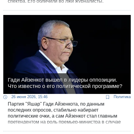
спектра. Его обличили во лжи журналисты,
недовольны остались остались как
оппозиционеры,так и представители коалиции.
Гади Айзенкот вышел в лидеры оппозиции.
Что известно о его политической программе?
26 июня 2026, 15:46
Политика
Партия "Яшар" Гади Айзенкота, по данным
последних опросов, стабильно набирает
политические очки, а сам Айзенкот стал главным
претендентом на роль премьер-министра в случае
поражения правящей коалиции на осенних
выборах. При этом политическая программа партии