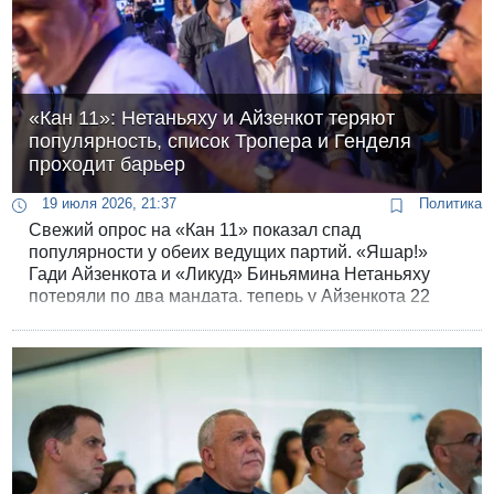
«Кан 11»: Нетаньяху и Айзенкот теряют
популярность, список Тропера и Генделя
проходит барьер
19 июля 2026, 21:37
Политика
Свежий опрос на «Кан 11» показал спад
популярности у обеих ведущих партий. «Яшар!»
Гади Айзенкота и «Ликуд» Биньямина Нетаньяху
потеряли по два мандата, теперь у Айзенкота 22
кресла, у премьера 21. «Вместе» Нафтали Беннета
остаётся при своих 15.