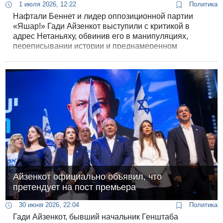
1 июля 2026, 12:22
Политика
Нафтали Беннет и лидер оппозиционной партии
«Яшар!» Гади Айзенкот выступили с критикой в
адрес Нетаньяху, обвинив его в манипуляциях,
переписывании истории и преднамеренном
запугивании граждан. Поводом для резких
заявлений стало вчерашнее интервью Нетаньяху, в
котором он фактически объявил, что Тегеран уже
обладал готовым ядерным оружием.
Айзенкот официально объявил, что
претендует на пост премьера
30 июня 2026, 22:04
Политика
Гади Айзенкот, бывший начальник Генштаба