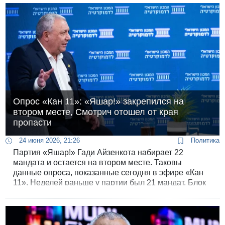
остается секретом для избирателей.
Опрос «Кан 11»: «Яшар!» закрепился на
втором месте, Смотрич отошел от края
пропасти
24 июня 2026, 21:26
Политика
Партия «Яшар!» Гади Айзенкота набирает 22
мандата и остается на втором месте. Таковы
данные опроса, показанные сегодня в эфире «Кан
11». Неделей раньше у партии был 21 мандат. Блок
«Вместе» Нафтали Беннета, наоборот, просел до 16.
«Ликуд» прибавил мандат и поднялся до 24,
оставшись крупнейшей партией.