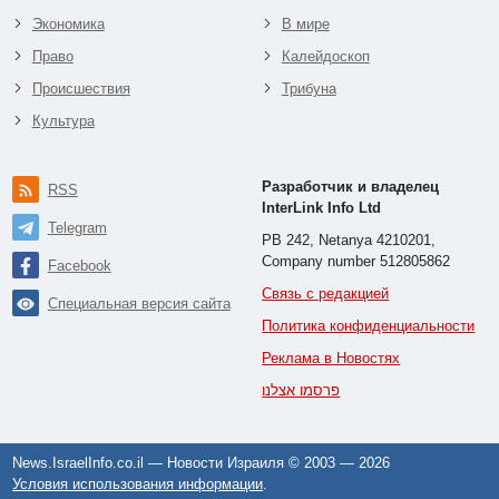
Экономика
В мире
Право
Калейдоскоп
Происшествия
Трибуна
Культура
Разработчик и владелец
RSS
InterLink Info Ltd
Telegram
PB 242, Netanya 4210201,
Company number 512805862
Facebook
Связь с редакцией
Специальная версия сайта
Политика конфиденциальности
Реклама в Новостях
פרסמו אצלנו
News.IsraelInfo.co.il — Новости Израиля © 2003 —
2026
Условия использования информации
.