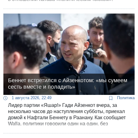
Беннет встретился с Айзенкотом: «мы сумеем
сесть вместе и поладить»
1 августа 2026, 22:49
Политика
Лидер партии «Яшар!» Гади Айзенкот вчера, за
несколько часов до наступления субботы, приехал
домой к Нафтали Беннету в Раанану. Как сообщает
Walla, политики говорили один на один, без
советников и помощников.