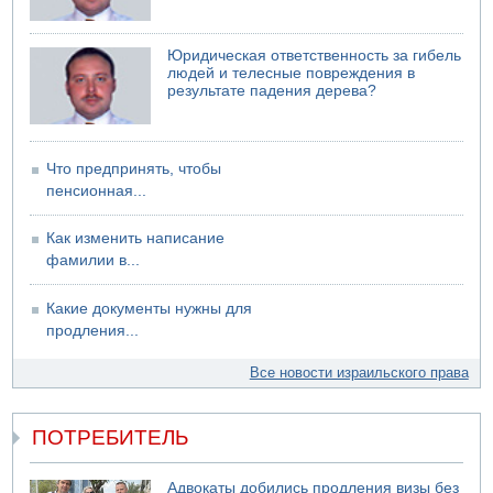
Подозреваемый в домогательствах в хостеле - Гильбоа
Дахан
Юридическая ответственность за гибель
07.08.2026 17:55
людей и телесные повреждения в
Обнародовано имя полицейского, подозреваемого в
результате падения дерева?
коррупционных отношениях с Йоавом Элиаси
07.08.2026 17:51
БАГАЦ отказался заморозить лишение налоговых льгот
Что предпринять, чтобы
для уклонистов-харедим
пенсионная...
07.08.2026 17:48
В Иерусалиме водитель врезался в забор и серьезно
Как изменить написание
пострадал
фамилии в...
Какие документы нужны для
продления...
Все новости израильского права
ПОТРЕБИТЕЛЬ
Адвокаты добились продления визы без