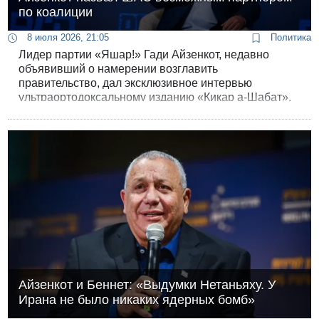
по коалиции
8 июля 2026, 21:05
Политика
Лидер партии «Яшар!» Гади Айзенкот, недавно
объявивший о намерении возглавить
правительство, дал эксклюзивное интервью
ультраортодоксальному изданию «Кикар а-Шабат»,
в котором назвал ШАС возможным коалиционным
партнёром.
Айзенкот и Беннет: «Выдумки Нетаньяху. У
Ирана не было никаких ядерных бомб»