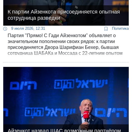
К партии Айзенкота присоединяется опытная
сотрудница разведки
9 июля 2026, 12:31
Политика
Партия "Прямо! С Гади Айзенкотом" объявляет о
значительном пополнении своих рядов: к партии
присоединяется Двора Шарифиан Бехер, бывшая
сотрудница ШАБАКа и Моссада с 22-летним опытом
работы в сфере безопасности, предприниматель в
сфере образования и общественный деятель.
Айзенкот назвал ШАС возможным партнёром