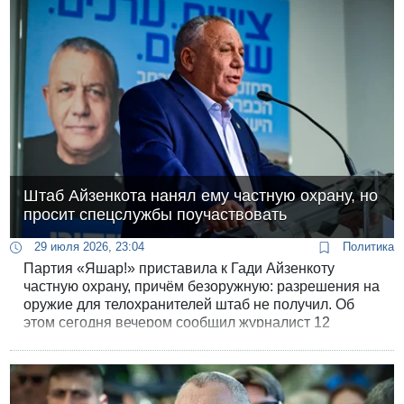
Штаб Айзенкота нанял ему частную охрану, но
просит спецслужбы поучаствовать
29 июля 2026, 23:04
Политика
Партия «Яшар!» приставила к Гади Айзенкоту
частную охрану, причём безоружную: разрешения на
оружие для телохранителей штаб не получил. Об
этом сегодня вечером сообщил журналист 12
канала Ярон Авраам, в распоряжении которого
оказалось письмо, отправленное руководству
ШАБАКа и полиции.