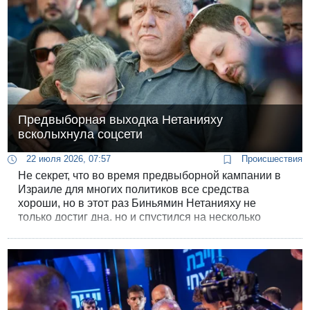
Предвыборная выходка Нетанияху
всколыхнула соцсети
22 июля 2026, 07:57
Происшествия
Не секрет, что во время предвыборной кампании в
Израиле для многих политиков все средства
хороши, но в этот раз Биньямин Нетанияху не
только достиг дна, но и спустился на несколько
этажей под землю.