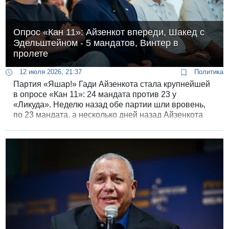
Опрос «Кан 11»: Айзенкот впереди, Шакед с
Эдельштейном - 5 мандатов, Винтер в
пролете
12 июля 2026, 21:37
Политика
Партия «Яшар!» Гади Айзенкота стала крупнейшей
в опросе «Кан 11»: 24 мандата против 23 у
«Ликуда». Неделю назад обе партии шли вровень,
по 23 мандата, а несколько дней назад Айзенкота
впервые вышел вывел вперёд в исследовании 13
канала.