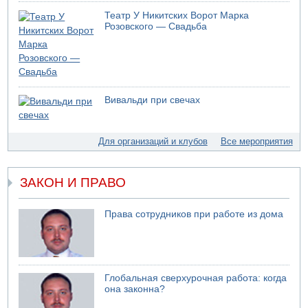
Трагедия в Мексике: четырехлетний израильский
ребенок утонул, упав в бассейн
Театр У Никитских Ворот Марка
Розовского — Свадьба
09.08.2026 08:30
Авиакомпания Air Canada вновь отсрочила
возвращение в Израиль
08.08.2026 14:43
Тело мужчины обнаружено сегодня на открытой
местности недалеко от Реховота
Вивальди при свечах
08.08.2026 11:02
Трое убитых в результате российской ракетной атаки по
Киеву
Для организаций и клубов
Все мероприятия
07.08.2026 20:43
Поножовщина в Тайбе: 3 мужчин серьезно ранены
ЗАКОН И ПРАВО
07.08.2026 20:41
Ynet: "Хизбалла" запустила БПЛА со взрывчаткой по
силам ЦАХАЛ
Права сотрудников при работе из дома
07.08.2026 19:16
ДТП в Ашдоде: тяжело ранены двое маленьких детей
07.08.2026 19:14
Скончался водитель, врезавшийся в стену в
Глобальная сверхурочная работа: когда
Иерусалиме
она законна?
07.08.2026 17:57