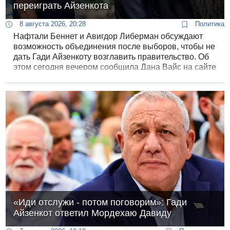
переиграть Айзенкота
8 августа 2026, 20:28
Политика
Нафтали Беннет и Авигдор Либерман обсуждают
возможность объединения после выборов, чтобы не
дать Гади Айзенкоту возглавить правительство. Об
этом сегодня вечером сообщила Дана Вайс на сайте
12 канала, не ссылаясь на источники.
«Иди отслужи - потом поговорим»: Гади
Айзенкот ответил Мордехаю Давиду