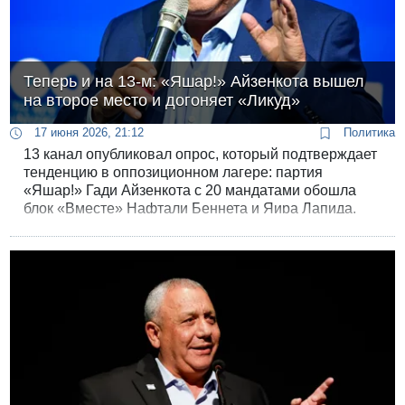
Теперь и на 13-м: «Яшар!» Айзенкота вышел
на второе место и догоняет «Ликуд»
17 июня 2026, 21:12
Политика
13 канал опубликовал опрос, который подтверждает
тенденцию в оппозиционном лагере: партия
«Яшар!» Гади Айзенкота с 20 мандатами обошла
блок «Вместе» Нафтали Беннета и Яира Лапида,
получивший 17, и стала второй силой в стране.
«Ликуд» Биньямина Нетаньяху пока остаётся
крупнейшей партией - 22 мандата.