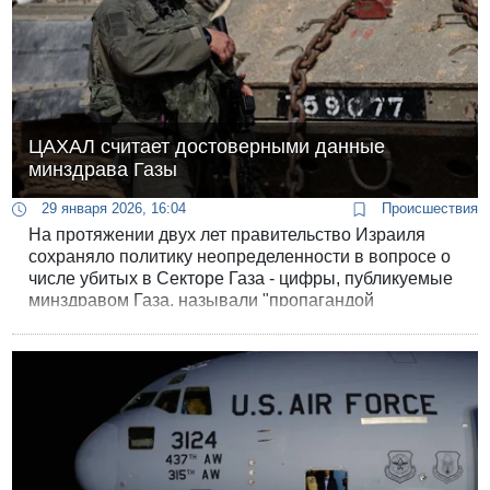
ЦАХАЛ считает достоверными данные
минздрава Газы
29 января 2026, 16:04
Происшествия
На протяжении двух лет правительство Израиля
сохраняло политику неопределенности в вопросе о
числе убитых в Секторе Газа - цифры, публикуемые
минздравом Газа, называли "пропагандой
ХАМАСа", но официальных опровержений или
собственных оценок Израиль никогда не
публиковал. "Гаарец" сообщает сегодня, что ЦАХАЛ
считает данные минздрава Газы достоверными.