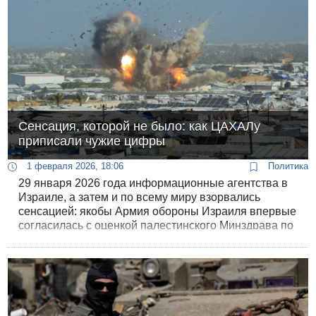
Сенсация, которой не было: как ЦАХАЛу
приписали чужие цифры
1 февраля 2026, 18:06
Политика
29 января 2026 года информационные агентства в
Израиле, а затем и по всему миру взорвались
сенсацией: якобы Армия обороны Израиля впервые
согласилась с оценкой палестинского Минздрава по
количеству жертв среди жителей Газы. Около 70
тысяч погибших - число, которое до сих пор
называли «пропагандой ХАМАСа».