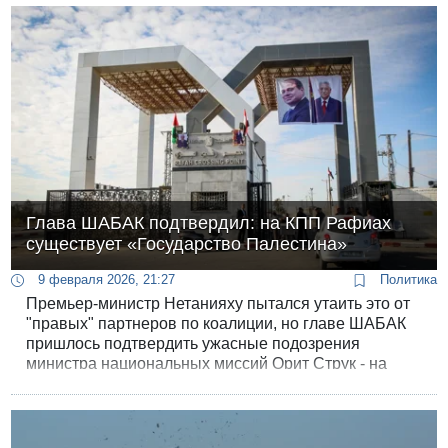
релиза о перехвате контрабандной партии табака,
который лицензированная компания пыталась
провезти в Газу.
Глава ШАБАК подтвердил: на КПП Рафиах
существует «Государство Палестина»
9 февраля 2026, 21:27
Политика
Премьер-министр Нетанияху пытался утаить это от
"правых" партнеров по коалиции, но главе ШАБАК
пришлось подтвердить ужасные подозрения
министра национальных миссий Орит Струк - на
КПП Рафиах палестинцам действительно ставят в
паспорта штампы с надписью "Государство
Палестина".