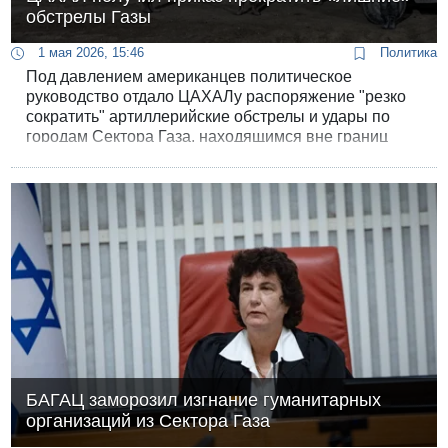
обстрелы Газы
1 мая 2026, 15:46
Политика
Под давлением американцев политическое
руководство отдало ЦАХАЛу распоряжение "резко
сократить" артиллерийские обстрелы и удары по
городам Сектора Газа, находящимся вне границ
"желтой черты".
БАГАЦ заморозил изгнание гуманитарных
организаций из Сектора Газа