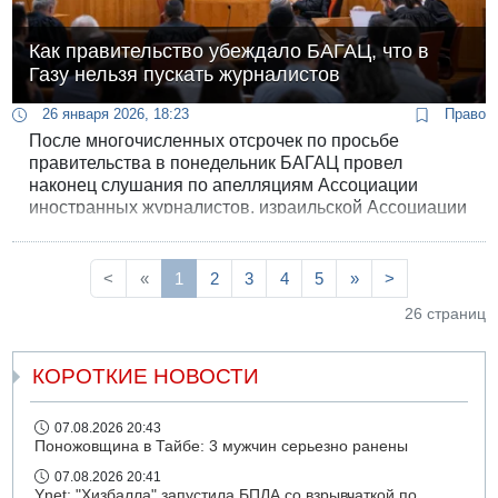
Как правительство убеждало БАГАЦ, что в
Газу нельзя пускать журналистов
26 января 2026, 18:23
Право
После многочисленных отсрочек по просьбе
правительства в понедельник БАГАЦ провел
наконец слушания по апелляциям Ассоциации
иностранных журналистов, израильской Ассоциации
журналистов и присоединившихся к ним
общественных организаций. Более двух лет Сектор
Газа остается закрытым для прессы, и
<
«
1
2
3
4
5
»
>
правительство отказывается что-либо менять.
26 страниц
КОРОТКИЕ НОВОСТИ
07.08.2026 20:43
Поножовщина в Тайбе: 3 мужчин серьезно ранены
07.08.2026 20:41
Ynet: "Хизбалла" запустила БПЛА со взрывчаткой по