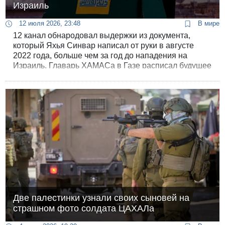
Израиль
12 июля 2026, 23:48
В мире
12 канал обнародовал выдержки из документа,
который Яхья Синвар написал от руки в августе
2022 года, больше чем за год до нападения на
Израиль. Главарь ХАМАСа в Газе расписал будущее
вторжение до мелочей, вплоть до распределения
боевиков по конкретным целям, и попытался
предугадать, каким будет ответ.
Две палестинки узнали своих сыновей на
страшном фото солдата ЦАХАЛа