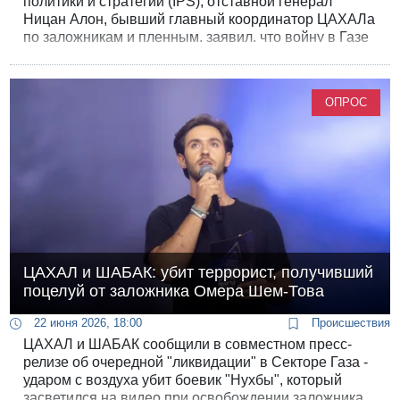
политики и стратегии (IPS), отставной генерал
Ницан Алон, бывший главный координатор ЦАХАЛа
по заложникам и пленным, заявил, что войну в Газе
можно было закончить на год раньше с тем же
военным результатом - и вернуть больше
заложников живыми.
ОПРОС
ЦАХАЛ и ШАБАК: убит террорист, получивший
поцелуй от заложника Омера Шем-Това
22 июня 2026, 18:00
Происшествия
ЦАХАЛ и ШАБАК сообщили в совместном пресс-
релизе об очередной "ликвидации" в Секторе Газа -
ударом с воздуха убит боевик "Нухбы", который
засветился на видео при освобождении заложника