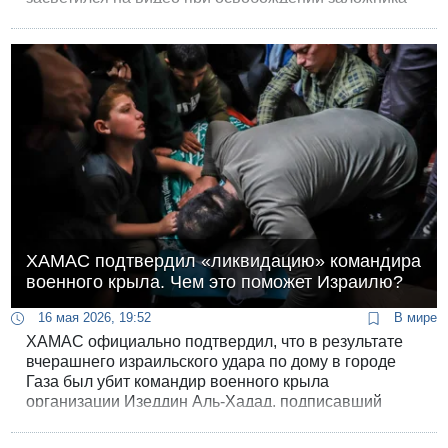
Омера Шем-Това.
ХАМАС подтвердил «ликвидацию» командира
военного крыла. Чем это поможет Израилю?
16 мая 2026, 19:52
В мире
ХАМАС официально подтвердил, что в результате
вчерашнего израильского удара по дому в городе
Газа был убит командир военного крыла
организации Изеддин Аль-Хадад, подписавший
соглашение о прекращении огня с Израилем в
октябре.