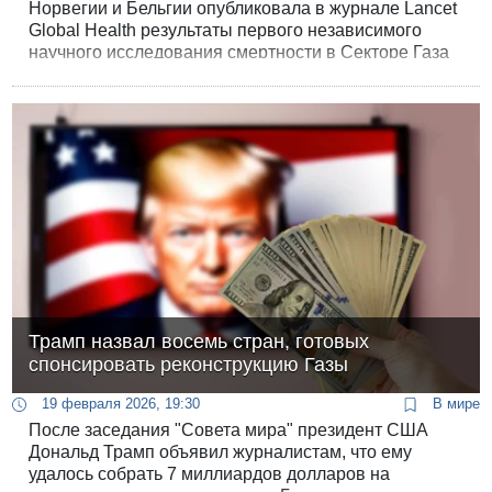
Норвегии и Бельгии опубликовала в журнале Lancet
Global Health результаты первого независимого
научного исследования смертности в Секторе Газа
за 15 месяцев войны. Полученные ими цифры
значительно превосходят официальную статистику
минздрава ХАМАСа.
Трамп назвал восемь стран, готовых
спонсировать реконструкцию Газы
19 февраля 2026, 19:30
В мире
После заседания "Совета мира" президент США
Дональд Трамп объявил журналистам, что ему
удалось собрать 7 миллиардов долларов на