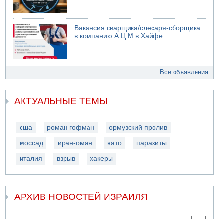
Вакансия сварщика/слесаря-сборщика
в компанию А.Ц.М в Хайфе
Все объявления
АКТУАЛЬНЫЕ ТЕМЫ
сша
роман гофман
ормузский пролив
моссад
иран-оман
нато
паразиты
италия
взрыв
хакеры
АРХИВ НОВОСТЕЙ ИЗРАИЛЯ