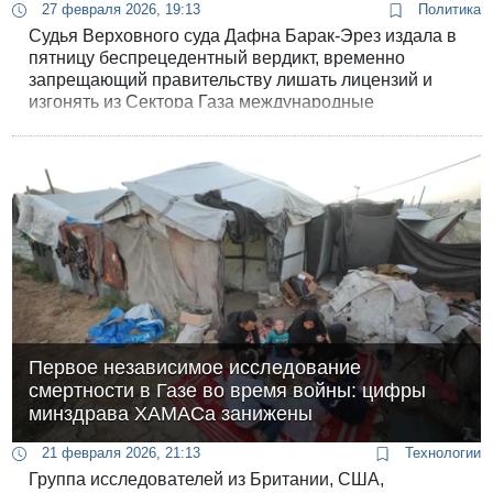
27 февраля 2026, 19:13
Политика
Судья Верховного суда Дафна Барак-Эрез издала в
пятницу беспрецедентный вердикт, временно
запрещающий правительству лишать лицензий и
изгонять из Сектора Газа международные
гуманитарные организации, отказавшиеся
предоставить Израилю полные списки своих
палестинских сотрудников.
Первое независимое исследование
смертности в Газе во время войны: цифры
минздрава ХАМАСа занижены
21 февраля 2026, 21:13
Технологии
Группа исследователей из Британии, США,