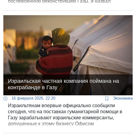
послевоенную реконструкцию Газы, и назвал
страны, давшие финансовые обязательства и
изъявившие готовность участвовать в
международных стабилизационных силах.
Израильская частная компания поймана на
контрабанде в Газу
16 февраля 2026, 22:20
Экономика
Израильтянам впервые официально сообщили
сегодня, что на поставках гуманитарной помощи в
Газу зарабатывают израильские коммерсанты,
допущенные к этому бизнесу Офисом
правительственного координатора на палестинских
территориях. Об этом стало известно из пресс-