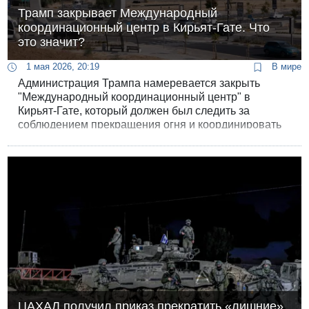
Трамп закрывает Международный
координационный центр в Кирьят-Гате. Что
это значит?
1 мая 2026, 20:19
В мире
Администрация Трампа намеревается закрыть
"Международный координационный центр" в
Кирьят-Гате, который должен был следить за
соблюдением прекращения огня и координировать
поставки гуманитарной помощи в Газу, сообщает
Reuters со слов осведомленных источников.
ЦАХАЛ получил приказ прекратить «лишние»