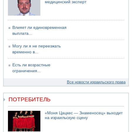
медицинский эксперт
Возле Кирьят-Арбы пожар на местности
06.08.2026 12:06
США не будут давить на Израиль в вопросе Ливана
06.08.2026 11:41
Влияет ли единовременная
Трое подростков ограбили сексшоп в Холоне
выплата...
Могу ли я не переезжать
временно в...
Есть ли возрастные
ограничения...
Все новости израильского права
ПОТРЕБИТЕЛЬ
«Моня Цацкес — Знаменосец» выходит
на израильскую сцену