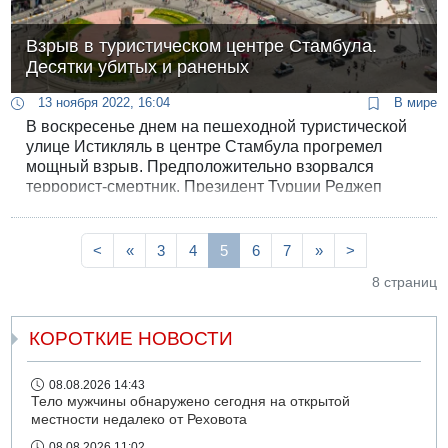
Взрыв в туристическом центре Стамбула.
Десятки убитых и раненых
13 ноября 2022, 16:04
В мире
В воскресенье днем на пешеходной туристической
улице Истикляль в центре Стамбула прогремел
мощный взрыв. Предположительно взорвался
террорист-смертник. Президент Турции Реджеп
Эрдоган объявил, что в результате взрыва в центре
Стамбула погибли не менее шести человек, ранены
81.
<
«
3
4
5
6
7
»
>
8 страниц
КОРОТКИЕ НОВОСТИ
08.08.2026 14:43
Тело мужчины обнаружено сегодня на открытой
местности недалеко от Реховота
08.08.2026 11:02