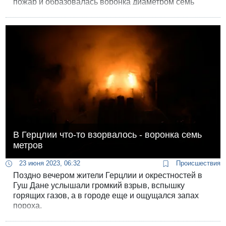
пожар и образовалась воронка диаметром семь
метров.
В Герцлии что-то взорвалось - воронка семь
метров
23 июня 2023, 06:32
Происшествия
Поздно вечером жители Герцлии и окрестностей в
Гуш Дане услышали громкий взрыв, вспышку
горящих газов, а в городе еще и ощущался запах
пороха.