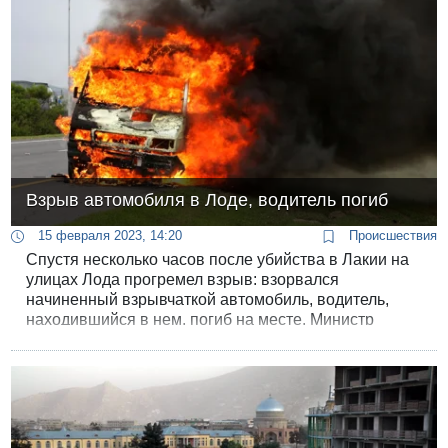
Взрыв автомобиля в Лоде, водитель погиб
15 февраля 2023, 14:20
Происшествия
Спустя несколько часов после убийства в Лакии на
улицах Лода прогремел взрыв: взорвался
начиненный взрывчаткой автомобиль, водитель,
находившийся в нем, погиб на месте. Министр
внутренней безопасности Итамар Бен-Гвир, пару
недель назад во время визита в Лод пообещавший
навести порядок на «арабской улице», никак не
прокомментировал ситуацию.