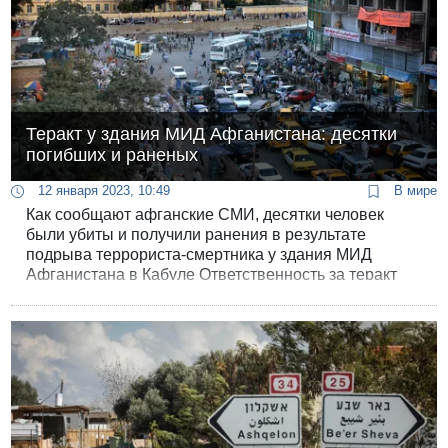
Теракт у здания МИД Афганистана: десятки
погибших и раненых
12 января 2023, 10:49
В мире
Как сообщают афганские СМИ, десятки человек
были убиты и получили ранения в результате
подрыва террориста-смертника у здания МИД
Афганистана в Кабуле Ответственность за теракт
взяла на себя организация «Исламское
государство».