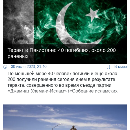
Теракт в Пакистане: 40 погибших, около 200
раненых
30 июля 2023, 21:40
В мире
По меньшей мере 40 человек погибли и еще около
200 получили ранения сегодня днем в результате
теракта, совершенного во время съезда партии
«Джамиат Улема-и-Ислам» («Собрание исламских
священнослужителей»), лояльного движению
Талибан, в районе Баджаур в Пакистане.