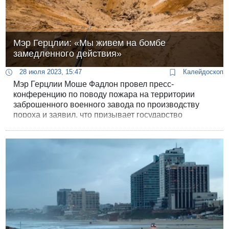
Мэр Герцлии: «Мы живем на бомбе
замедленного действия»
28 июля 2023, 15:47
Калейдоскоп
Мэр Герцлии Моше Фадлон провел пресс-
конференцию по поводу пожара на территории
заброшенного военного завода по производству
пороха и заявил, что призывает государство
наконец-то очнуться. «Это бомба замедленного
действия, которая может привести к огромной
катастрофе. Мы десятки раз обращались ко всем
соответствующим органам для решения вопроса».