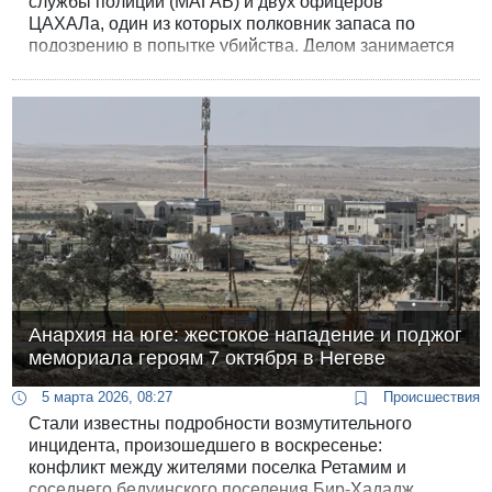
службы полиции (МАГАВ) и двух офицеров
ЦАХАЛа, один из которых полковник запаса по
подозрению в попытке убийства. Делом занимается
отдел расследования преступлений полицейских.
Анархия на юге: жестокое нападение и поджог
мемориала героям 7 октября в Негеве
5 марта 2026, 08:27
Происшествия
Стали известны подробности возмутительного
инцидента, произошедшего в воскресенье:
конфликт между жителями поселка Ретамим и
соседнего бедуинского поселения Бир-Хададж