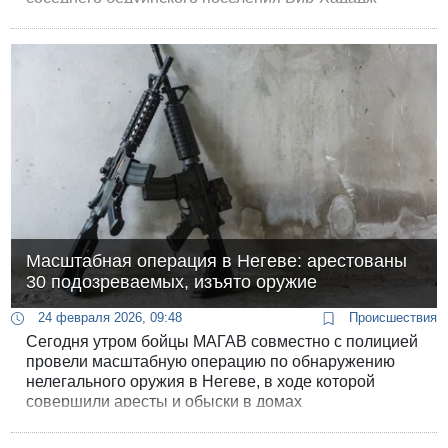
вылился в беспрецедентный акт вандализма и
насилия, потребовавший масштабного
вмешательства сил полиции.
Масштабная операция в Негеве: арестованы
30 подозреваемых, изъято оружие
24 февраля 2026, 09:48
Происшествия
Сегодня утром бойцы МАГАВ совместно с полицией
провели масштабную операцию по обнаружению
нелегального оружия в Негеве, в ходе которой
совершили аресты и обыски в домах
подозреваемых, личности которых были
установлены благодаря предварительной работе