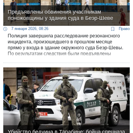
Предъявлены обвинения участникам
поножовщины у здания суда в Беэр-Шеве
7 января 2026, 08:26
Право
Полиция завершила расследование резонансного
инцидента, произошедшего в прошлом месяце
прямо у входа в здание окружного суда Беэр-Шевы.
По результатам следствия были предъявлены
официальные обвинения трем жителям Негева из
бедуинского сектора, которые стали активными
участниками массовой драки с поножовщиной. В
итоге двое мужчин получили тяжелые ранения, а
еще один отделался легкими травмами.
Убийство бедуина в Тарабине: бойца спецназа