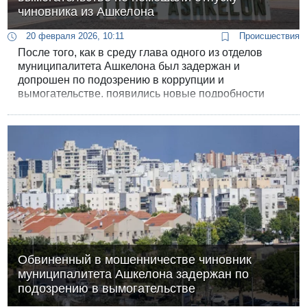
чиновника из Ашкелона
20 февраля 2026, 10:11
Происшествия
После того, как в среду глава одного из отделов
муниципалитета Ашкелона был задержан и
допрошен по подозрению в коррупции и
вымогательстве, появились новые подробности
дела, а самого подозреваемого отпустили в отпуск
за границей.
Обвиненный в мошенничестве чиновник
муниципалитета Ашкелона задержан по
подозрению в вымогательстве