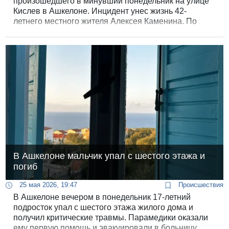
произошедшего в минувший понедельник на улице
Кислев в Ашкелоне. Инцидент унес жизнь 42-
летнего местного жителя Алексея Каменина. По
предварительной версии следствия, причиной
преступления послужила внезапно вспыхнувшая
словесная перепалка между соседями, не
поделившими парковочное место.
В Ашкелоне мальчик упал с шестого этажа и
погиб
25 мая 2026, 19:47
Происшествия
В Ашкелоне вечером в понедельник 17-летний
подросток упал с шестого этажа жилого дома и
получил критические травмы. Парамедики оказали
ему первую помощь и эвакуировали в больницу