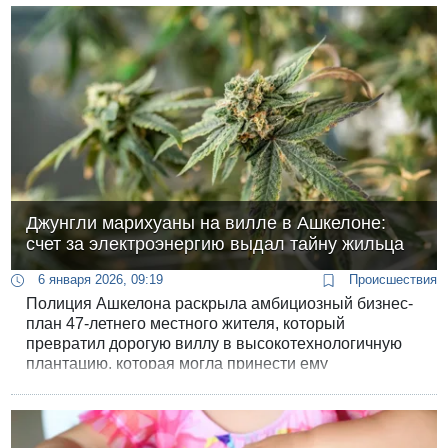
Джунгли марихуаны на вилле в Ашкелоне:
счет за электроэнергию выдал тайну жильца
6 января 2026, 09:19
Происшествия
Полиция Ашкелона раскрыла амбициозный бизнес-
план 47-летнего местного жителя, который
превратил дорогую виллу в высокотехнологичную
плантацию, которая могла принести ему
колоссальную прибыль, если бы не жадность и
неосторожность при использовании коммунальных
сетей.