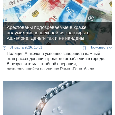
Арестованы подозреваемые в краже
полумиллиона шекелей из квартиры в
Ашкелоне. Деньги так и не найдены
31 марта 2026, 15:31
Происшествия
Полиция Ашкелона успешно завершила важный
этап расследования громкого ограбления в городе.
В результате масштабной операции,
развернувшейся на улицах Рамат-Гана, были
задержаны двое жителей юга страны,
подозреваемые в дерзкой квартирной краже, в ходе
которой была украдена впечатляющая сумма.