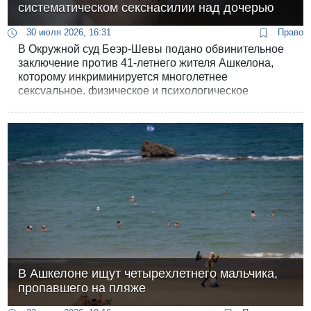
систематическом секснасилии над дочерью
30 июля 2026, 16:31
Право
В Окружной суд Беэр-Шевы подано обвинительное
заключение против 41-летнего жителя Ашкелона,
которому инкриминируется многолетнее
сексуальное, физическое и психологическое
насилие в отношении собственной дочери.
Согласно материалам дела, издевательства
продолжались около пяти лет - с момента, когда
девочке исполнилось 12 лет. Кроме того,
обвиняемый систематически применял силу к своей
супруге и двум другим несовершеннолетним детям.
В Ашкелоне ищут четырехлетнего мальчика,
пропавшего на пляже