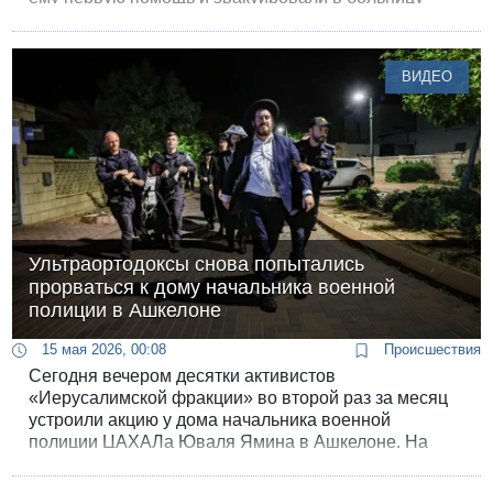
"Барзилай".
ВИДЕО
Ультраортодоксы снова попытались
прорваться к дому начальника военной
полиции в Ашкелоне
15 мая 2026, 00:08
Происшествия
Сегодня вечером десятки активистов
«Иерусалимской фракции» во второй раз за месяц
устроили акцию у дома начальника военной
полиции ЦАХАЛа Юваля Ямина в Ашкелоне. На
этот раз во двор прорваться не дали: по данным
Ynet, у дома Ямина работали наряды полиции