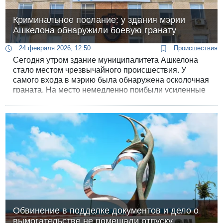
Криминальное послание: у здания мэрии
Ашкелона обнаружили боевую гранату
24 февраля 2026, 12:50
Происшествия
Сегодня утром здание муниципалитета Ашкелона
стало местом чрезвычайного происшествия. У
самого входа в мэрию была обнаружена осколочная
граната. На место немедленно прибыли усиленные
наряды полиции и саперы.
Обвинение в подделке документов и дело о
вымогательстве не помешали отпуску