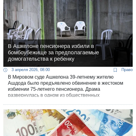
В Ашкелоне пенсионера избили в
бомбоубежище за предполагаемые
домогательства к ребенку
3 апреля 2026, 08:00
Право
В Мировом суде Ашкелона 39-летнему жителю
Ашдода было предъявлено обвинение в жестоком
избиении 75-летнего пенсионера. Драма
развернулась в одном из общественных
бомбоубежищ города прямо во время
массированного ракетного обстрела со стороны
Ирана.