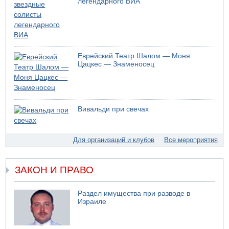
легендарного ВИА
04.08.2026 20:31
Минздрав и Министерство экологии сообщили о
необычно высоком уровне загрязнения воды в девяти
реках и ручьях на севере страны
04.08.2026 19:20
Еврейский Театр Шалом — Моня
Шоссе 6 и участок шоссе 1 в восточном направлении в
Цацкес — Знаменосец
районе Бейт-Шемеша вновь открыты для движения
04.08.2026 18:17
75-летний мужчина получил тяжелые ножевые ранения
в результате нападения на улице Левински в Тель-
Вивальди при свечах
Авиве
04.08.2026 13:48
Американцы за пять месяцев израсходовали почти все
Для организаций и клубов
Все мероприятия
запасы ракет
04.08.2026 13:12
Ракетная атака на судно вблизи Омана
ЗАКОН И ПРАВО
04.08.2026 12:29
Малыш обварился супом в Бней-Браке
Раздел имущества при разводе в
Израиле
04.08.2026 10:13
Троих подростков унесло течением на Кинерете
04.08.2026 08:45