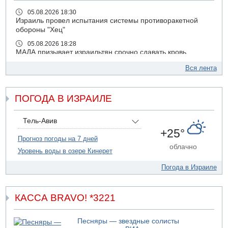
05.08.2026 18:30
Израиль провел испытания системы противоракетной
обороны "Хец"
05.08.2026 18:28
МАДА призывает израильтян срочно сдавать кровь
05.08.2026 17:00
Вся лента
Бывший посол Израиля в ООН Гилад Эрдан объявит в
четверг о создании новой политической партии
ПОГОДА В ИЗРАИЛЕ
05.08.2026 13:49
На севере Израиля на берег выбросило тело
05.08.2026 13:32
Тель-Авив
В России горят новые склады
+25°
Прогноз погоды на 7 дней
05.08.2026 10:19
облачно
Уровень воды в озере Кинерет
Хуситы сообщают об атаке по Саудовскому танкеру
05.08.2026 10:16
Погода в Израиле
Левые активисты пытались ворваться в офис
"Религиозного сионизма"
КАССА BRAVO! *3221
05.08.2026 06:42
В Дубае поднимается дым над портом
05.08.2026 06:41
Песняры — звездные солисты
Еще один меморандум для Ирана