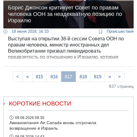
Борис Джонсон критикует Совет по правам
человека ООН за неадекватную позицию по
Израилю
18 июня 2018, 16:33
Происшествия
Выступая на открытии 38-й сессии Совета ООН по
правам человека, министр иностранных дел
Великобритании призвал ликвидировать
предвзятость по отношению к Израилю, которая
постоянно присутствует в резолюциях совета.
<
«
815
816
817
818
819
»
>
837 страниц
КОРОТКИЕ НОВОСТИ
09.08.2026 08:30
Авиакомпания Air Canada вновь отсрочила
возвращение в Израиль
08.08.2026 14:43