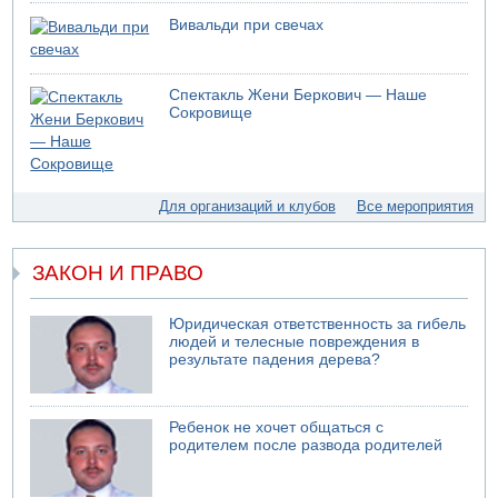
07.08.2026 17:51
Вивальди при свечах
БАГАЦ отказался заморозить лишение налоговых льгот
для уклонистов-харедим
07.08.2026 17:48
Спектакль Жени Беркович — Наше
В Иерусалиме водитель врезался в забор и серьезно
Сокровище
пострадал
07.08.2026 13:47
Ливанская армия сообщила о ранении солдата
07.08.2026 13:39
Для организаций и клубов
Все мероприятия
Моджтаба Хаменеи в плохом состоянии
ЗАКОН И ПРАВО
Юридическая ответственность за гибель
людей и телесные повреждения в
результате падения дерева?
Ребенок не хочет общаться с
родителем после развода родителей