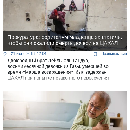
Прокуратура: родителям младенца заплатили,
чтобы они свалили смерть дочери на ЦАХАЛ
21 июня 2018, 12:04
Происшествия
Двоюродный брат Лейлы аль-Гандур,
восьмимесячной девочки из Газы, умершей во
время «Марша возвращения», был задержан
ЦАХАЛ при попытке незаконного пересечения
границы. В предъявленном ему обвинении
сожержится и рассказ о гибели Лейлы.