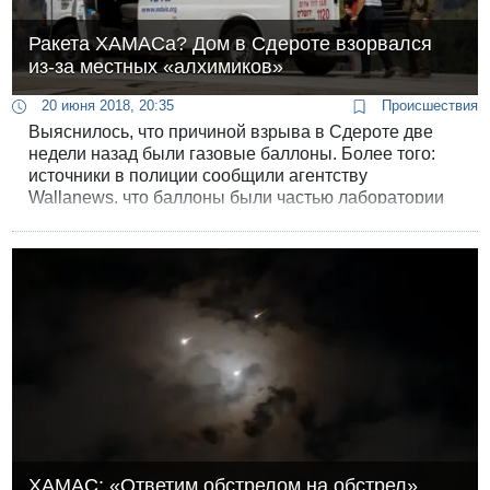
Ракета ХАМАСа? Дом в Сдероте взорвался
из-за местных «алхимиков»
20 июня 2018, 20:35
Происшествия
Выяснилось, что причиной взрыва в Сдероте две
недели назад были газовые баллоны. Более того:
источники в полиции сообщили агентству
Wallanews, что баллоны были частью лаборатории
по производству наркотиков, которая действовала в
квартире.
ХАМАС: «Ответим обстрелом на обстрел».