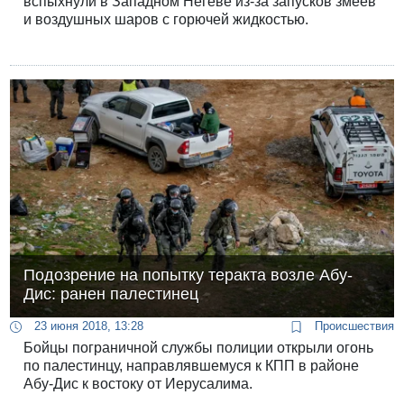
вспыхнули в Западном Негеве из-за запусков змеев
и воздушных шаров с горючей жидкостью.
Подозрение на попытку теракта возле Абу-
Дис: ранен палестинец
23 июня 2018, 13:28
Происшествия
Бойцы пограничной службы полиции открыли огонь
по палестинцу, направлявшемуся к КПП в районе
Абу-Дис к востоку от Иерусалима.