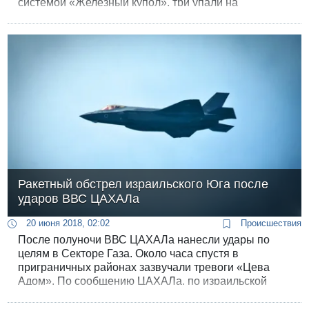
системой «Железный купол», три упали на
территории сектора.
Ракетный обстрел израильского Юга после
ударов ВВС ЦАХАЛа
20 июня 2018, 02:02
Происшествия
После полуночи ВВС ЦАХАЛа нанесли удары по
целям в Секторе Газа. Около часа спустя в
приграничных районах зазвучали тревоги «Цева
Адом». По сообщению ЦАХАЛа, по израильской
территории выпущено пять ракет.