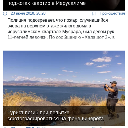
поджогах квартир в Иерусалиме
23 июня 2018, 20:20
Происшествия
Полиция подозревает, что пожар, случившийся
вчера на верхнем этаже жилого дома в
иерусалимском квартале Мусрара, был делом рук
11-летней девочки. По сообщению «Хадашот 2», в
последнее время в присутствии этого ребенка
загорелась не одна иерусалимская квартира.
Турист погиб при попытке
сфотографироваться на фоне Кинерета