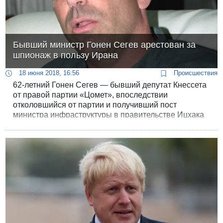
Бывший министр Гонен Сегев арестован за
шпионаж в пользу Ирана
18 июня 2018, 16:56
Происшествия
62-летний Гонен Сегев — бывший депутат Кнессета
от правой партии «Цомет», впоследствии
отколовшийся от партии и получивший пост
министра инфраструктуры в правительстве Ицхака
Рабина, — арестован по обвинению в шпионаже в
пользу Ирана.