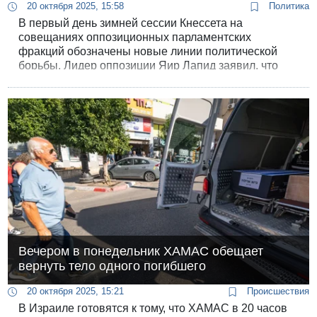
20 октября 2025, 15:58
Политика
В первый день зимней сессии Кнессета на
совещаниях оппозиционных парламентских
фракций обозначены новые линии политической
борьбы. Лидер оппозиции Яир Лапид заявил, что
"даже правильную вещь (возвращение заложников
и прекращение войны) правительство 7 октября
делает плохо и без всякой стратегии"
Вечером в понедельник ХАМАC обещает
вернуть тело одного погибшего
20 октября 2025, 15:21
Происшествия
В Израиле готовятся к тому, что ХАМАС в 20 часов