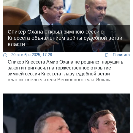
Спикер Охана открыл зимнюю сессию
Кнессета объявлением войны судебной ветви
власти
20 октября 2025, 17:26
Политика
Спикер Кнессета Амир Охана не решился нарушить
закон и пригласил на торжественное открытие
зимней сессии Кнессета главу судебной ветви
власти, председателя Верховного суда Ицхака
Амита. Но в своей вступительной речи назвал его
просто "судьей" и обвинил судебную систему в
узурпации законодательной власти.