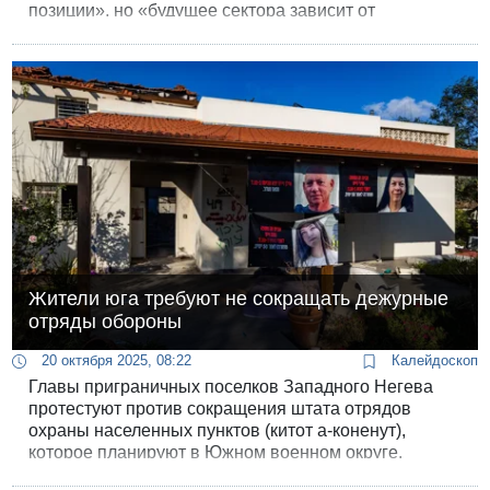
позиции», но «будущее сектора зависит от
способности Израиля и международных партнеров
создать жизнеспособную альтернативу власти
ХАМАСа».
Жители юга требуют не сокращать дежурные
отряды обороны
20 октября 2025, 08:22
Калейдоскоп
Главы приграничных поселков Западного Негева
протестуют против сокращения штата отрядов
охраны населенных пунктов (китот а-коненут),
которое планируют в Южном военном округе.