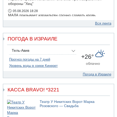
обороны "Хец"
05.08.2026 18:28
МАДА призывает израильтян срочно сдавать кровь
05.08.2026 17:00
Вся лента
Бывший посол Израиля в ООН Гилад Эрдан объявит в
четверг о создании новой политической партии
ПОГОДА В ИЗРАИЛЕ
05.08.2026 13:49
На севере Израиля на берег выбросило тело
05.08.2026 13:32
Тель-Авив
В России горят новые склады
+26°
Прогноз погоды на 7 дней
05.08.2026 10:19
облачно
Уровень воды в озере Кинерет
Хуситы сообщают об атаке по Саудовскому танкеру
Погода в Израиле
КАССА BRAVO! *3221
Театр У Никитских Ворот Марка
Розовского — Свадьба