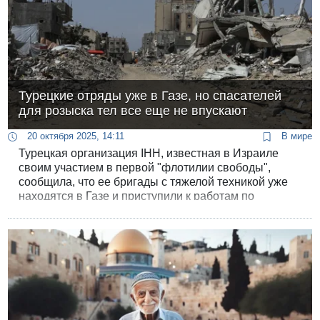
Турецкие отряды уже в Газе, но спасателей
для розыска тел все еще не впускают
20 октября 2025, 14:11
В мире
Турецкая организация IHH, известная в Израиле
своим участием в первой "флотилии свободы",
сообщила, что ее бригады с тяжелой техникой уже
находятся в Газе и приступили к работам по
расчистке руин на севере Сектора. В то же время,
по сообщениям иностранных СМИ, турецкие
поисково-спасательные отряды все еще ожидают
разрешения на въезд в Египте.