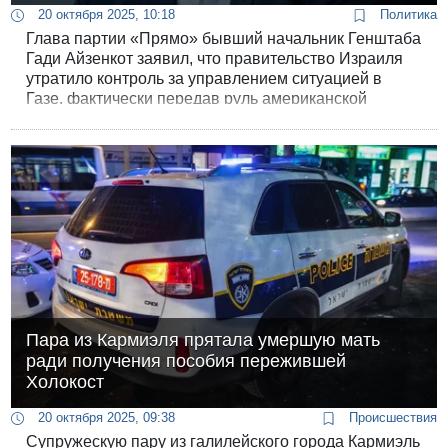
20 октября 2025, 10:18
Политика
Глава партии «Прямо» бывший начальник Генштаба
Гади Айзенкот заявил, что правительство Израиля
утратило контроль за управлением ситуацией в
Газе, фактически передав руль американской
администрации.
Пара из Кармиэля прятала умершую мать
ради получения пособия пережившей
Холокост
20 октября 2025, 09:38
Происшествия
Супружескую пару из галилейского города Кармиэль