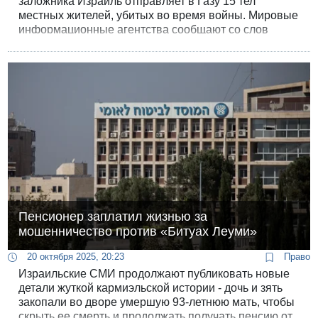
заложника Израиль отправляет в Газу 15 тел
местных жителей, убитых во время войны. Мировые
информационные агентства сообщают со слов
палестинских источников, что тела передаются в
мешках с сопроводительными документами с базы
Сде Тейман, без указания имен.
Пенсионер заплатил жизнью за
мошенничество против «Битуах Леуми»
20 октября 2025, 20:23
Право
Израильские СМИ продолжают публиковать новые
детали жуткой кармиэльской истории - дочь и зять
закопали во дворе умершую 93-летнюю мать, чтобы
скрыть ее смерть и продолжать получать пенсию от