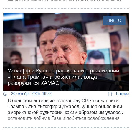
"Битуах Леуми". Всех возмущает мошенничество
двух нищих стариков, за которое один из них уже
заплатил жизнью.
ВИДЕО
Уиткофф и Кушнер рассказали о реализации
«плана Трампа» и объяснили, когда
разоружится ХАМАС
20 октября 2025, 19:22
В мире
В большом интервью телеканалу CBS посланники
Трампа Стив Уиткофф и Джаред Кушнер объяснили
американской аудитории, каким образом им удалось
остановить войну в Газе и добиться освобождения
израильских заложников. Кушнер ответил и на всех
интересующий вопрос, когда и как произойдет