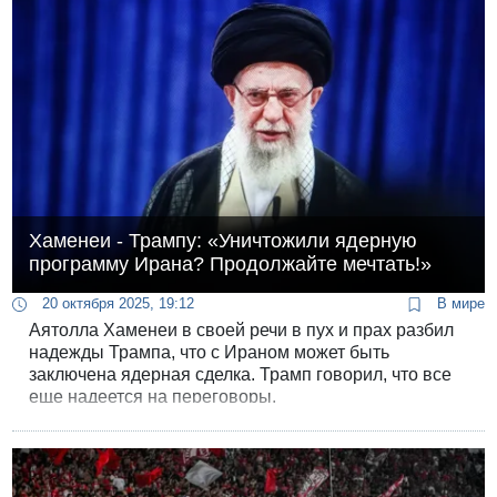
разоружение ХАМАСа.
Хаменеи - Трампу: «Уничтожили ядерную
программу Ирана? Продолжайте мечтать!»
20 октября 2025, 19:12
В мире
Аятолла Хаменеи в своей речи в пух и прах разбил
надежды Трампа, что с Ираном может быть
заключена ядерная сделка. Трамп говорил, что все
еще надеется на переговоры.