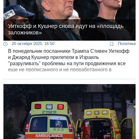
Уиткофф и Кушнер снова идут на «площадь
заложников»
20 октября 2025, 16:50
Политика
В понедельник посланники Трампа Стивен Уиткофф
и Джаред Кушнер прилетели в Израиль
"разруливать" проблемы на пути продвижения все
еще не прописанного и не проработанного в
деталях мирного плана Трампа. Они уже провели
встречу с премьер-министром Нетанияху, а позже
собираются снова посетить "площадь заложников".