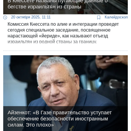
В Кнессете названы пугающие данные о
бегстве израильтян из страны
20 октября 2025, 11:11
Калейдоскоп
Комиссия Кнессета по алие и интеграции проведет
сегодня специальное заседание, посвященное
нарастающей «йериде», как называют отъезд
израильтян из родной страны за границу.
Айзенкот: «В Газе правительство уступает
обеспечение безопасности иностранным
силам. Это плохо»