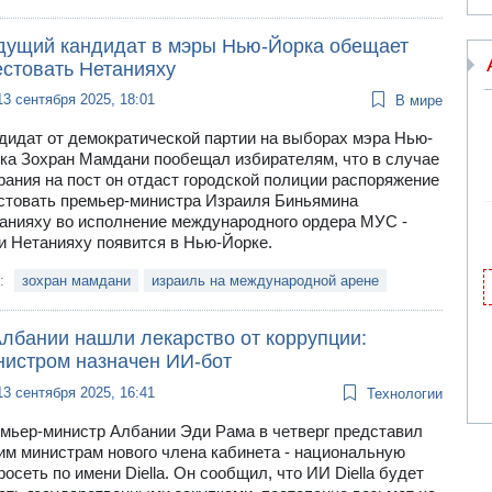
дущий кандидат в мэры Нью-Йорка обещает
естовать Нетанияху
13 сентября 2025, 18:01
В мире
дидат от демократической партии на выборах мэра Нью-
ка Зохран Мамдани пообещал избирателям, что в случае
рания на пост он отдаст городской полиции распоряжение
стовать премьер-министра Израиля Биньямина
анияху во исполнение международного ордера МУС -
и Нетанияху появится в Нью-Йорке.
и:
зохран мамдани
израиль на международной арене
Албании нашли лекарство от коррупции:
нистром назначен ИИ-бот
13 сентября 2025, 16:41
Технологии
мьер-министр Албании Эди Рама в четверг представил
им министрам нового члена кабинета - национальную
росеть по имени Diella. Он сообщил, что ИИ Diella будет