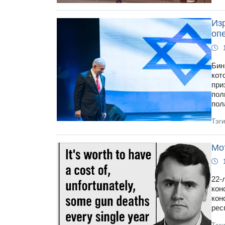
Из
оп
Бин
кот
при
пол
пол
Тэг
Мо
22-
кон
кон
рес