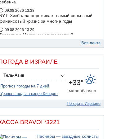
ребенка
09.08.2026 13:38
NYT: Хизбалла переживает самый серьезный
финансовый кризис за многие годы
09.08.2026 13:29
Трагедия в Мексике: четырехлетний
израильский ребенок утонул, упав в бассейн
Вся лента
09.08.2026 08:30
Авиакомпания Air Canada вновь отсрочила
возвращение в Израиль
ПОГОДА В ИЗРАИЛЕ
08.08.2026 14:43
Тело мужчины обнаружено сегодня на
Тель-Авив
открытой местности недалеко от Реховота
+33°
Прогноз погоды на 7 дней
малооблачно
Уровень воды в озере Кинерет
Погода в Израиле
КАССА BRAVO! *3221
Песняры — звездные солисты