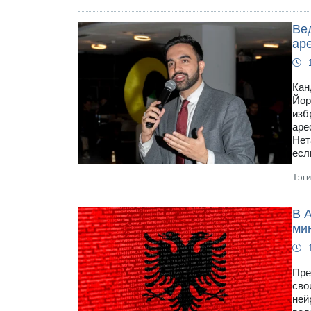
Ве
ар
Кан
Йор
изб
аре
Нет
есл
Тэг
В 
ми
Пре
сво
ней