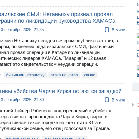
раильские СМИ: Нетаньяху признал провал
ерации по ликвидации руководства ХАМАСа
13 сентября 2025, 21:35
В мире
ьямин Нетаньяху сегодня вечером опубликовал твит, в
ором, по мнению ряда израильских СМИ, фактически
знал провал операции в Катаре по ликвидации
итических лидеров ХАМАСа. "Маарив" и 12 канал
агают это свидетельством неудачи операции.
и:
биньямин нетаньяху
атака на катар
хамас
тивы убийства Чарли Кирка остаются загадкой
13 сентября 2025, 21:30
В мире
летний Тайлер Робинсон, подозреваемый в убийстве
сервативного пропагандиста Чарли Кирка, вырос в
сервативном тихом городке на юге штата Юта в
публиканской семье, его отец голосовал за Трампа.