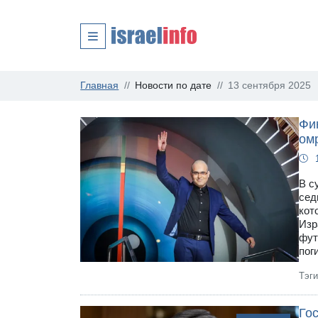
Главная
Новости по дате
13 сентября 2025
Фи
ом
В с
сед
кот
Изр
фут
пог
Тэг
Го