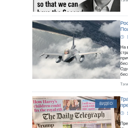
Тэг
Рос
По
На 
стр
при
бес
Одн
бес
Тэг
Тра
ВИДЕО
пре
Пре