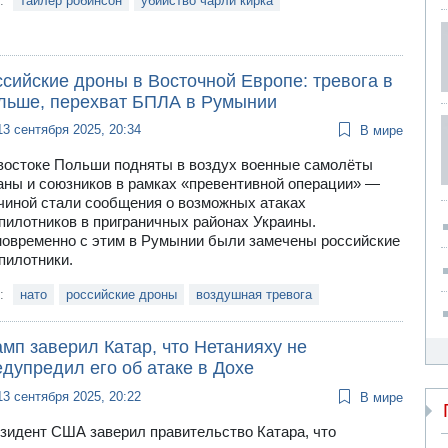
и:
тайлер робинсон
убийство чарли кирка
сийские дроны в Восточной Европе: тревога в
льше, перехват БПЛА в Румынии
13 сентября 2025, 20:34
В мире
востоке Польши подняты в воздух военные самолёты
аны и союзников в рамках «превентивной операции» —
чиной стали сообщения о возможных атаках
пилотников в приграничных районах Украины.
овременно с этим в Румынии были замечены российские
пилотники.
и:
нато
российские дроны
воздушная тревога
мп заверил Катар, что Нетанияху не
дупредил его об атаке в Дохе
13 сентября 2025, 20:22
В мире
зидент США заверил правительство Катара, что