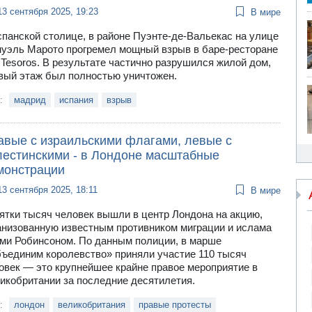
13 сентября 2025, 19:23
В мире
спанской столице, в районе Пуэнте-де-Вальекас на улице
уэль Марото прогремел мощный взрыв в баре-ресторане
 Tesoros. В результате частично разрушился жилой дом,
вый этаж был полностью уничтожен.
и:
мадрид
испания
взрыв
авые с израильскими флагами, левые с
лестинскими - в Лондоне масштабные
монстрации
13 сентября 2025, 18:11
В мире
ятки тысяч человек вышли в центр Лондона на акцию,
анизованную известным противником миграции и ислама
ми Робинсоном. По данным полиции, в марше
ъединим королевство» приняли участие 110 тысяч
овек — это крупнейшее крайне правое мероприятие в
икобритании за последние десятилетия.
и:
лондон
великобритания
правые протесты