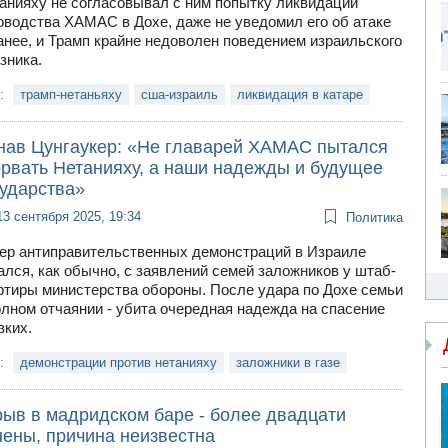
анияху не согласовывал с ним попытку ликвидации
оводства ХАМАС в Дохе, даже не уведомил его об атаке
анее, и Трамп крайне недоволен поведением израильского
зника.
и:
трамп-нетаньяху
сша-израиль
ликвидация в катаре
нав Цунгаукер: «Не главарей ХАМАС пытался
орвать Нетанияху, а наши надежды и будущее
сударства»
13 сентября 2025, 19:34
Политика
ер антиправительственных демонстраций в Израиле
ался, как обычно, с заявлений семей заложников у штаб-
ртиры министерства обороны. После удара по Дохе семьи
олном отчаянии - убита очередная надежда на спасение
зких.
и:
демонстрации против нетанияху
заложники в газе
рыв в мадридском баре - более двадцати
нены, причина неизвестна