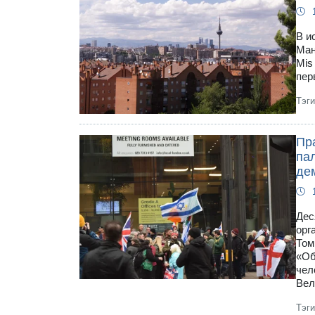
В и
Ман
Mis
пер
Тэг
Пр
па
де
Дес
орг
Том
«Об
чел
Вел
Тэг