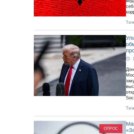
вед
себ
кор
Тэг
Ул
об
пр
Дон
Мос
зак
выс
отк
Soci
Тэг
Ма
ОПРОС
«З