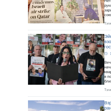
Нет
рук
зар
сою
Тэг
Эй
вз
го
Веч
нач
ква
в п
бли
Тэг
Вз
ра