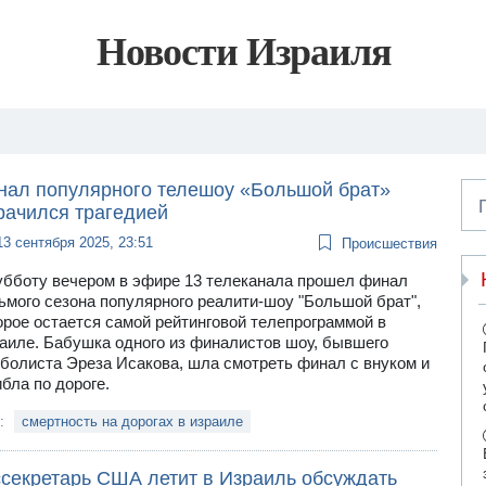
Новости Израиля
нал популярного телешоу «Большой брат»
рачился трагедией
13 сентября 2025, 23:51
Происшествия
убботу вечером в эфире 13 телеканала прошел финал
ьмого сезона популярного реалити-шоу "Большой брат",
орое остается самой рейтинговой телепрограммой в
аиле. Бабушка одного из финалистов шоу, бывшего
болиста Эреза Исакова, шла смотреть финал с внуком и
ибла по дороге.
и:
смертность на дорогах в израиле
ссекретарь США летит в Израиль обсуждать