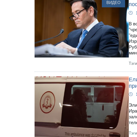
ВИДЕО
по
В в
"чр
"ед
Изр
Руб
мин
Тэг
Ели
пр
Эли
Ира
зал
тел
Тэг