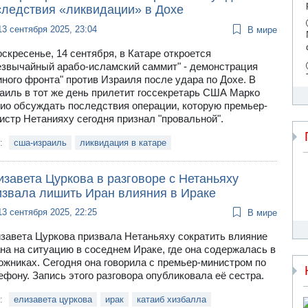
следствия «ликвидации» в Дохе
13 сентября 2025, 23:04
В мире
оскресенье, 14 сентября, в Катаре откроется
езвычайный арабо-исламский саммит" - демонстрация
иного фронта" против Израиля после удара по Дохе. В
аиль в тот же день прилетит госсекретарь США Марко
ио обсуждать последствия операции, которую премьер-
истр Нетанияху сегодня признал "провальной".
и:
сша-израиль
ликвидация в катаре
завета Цуркова в разговоре с Нетаньяху
извала лишить Иран влияния в Ираке
13 сентября 2025, 22:25
В мире
завета Цуркова призвала Нетаньяху сократить влияние
на на ситуацию в соседнем Ираке, где она содержалась в
ожниках. Сегодня она говорила с премьер-министром по
ефону. Запись этого разговора опубликовала её сестра.
и:
елизавета цуркова
ирак
катаиб хизбалла