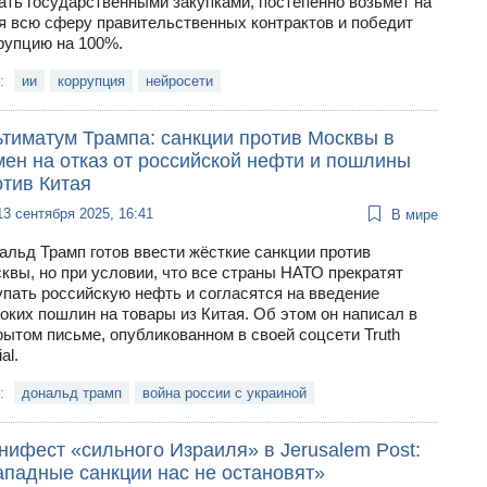
ать государственными закупками, постепенно возьмет на
я всю сферу правительственных контрактов и победит
рупцию на 100%.
и:
ии
коррупция
нейросети
ьтиматум Трампа: санкции против Москвы в
мен на отказ от российской нефти и пошлины
отив Китая
13 сентября 2025, 16:41
В мире
альд Трамп готов ввести жёсткие санкции против
квы, но при условии, что все страны НАТО прекратят
упать российскую нефть и согласятся на введение
оких пошлин на товары из Китая. Об этом он написал в
рытом письме, опубликованном в своей соцсети Truth
al.
и:
дональд трамп
война россии с украиной
нифест «сильного Израиля» в Jerusalem Post:
ападные санкции нас не остановят»