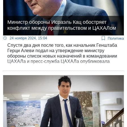
Министр обороны Исраэль Кац обостряет
конфликт между правительством и ЦАХАЛом
24 ноября 2024, 15:04
Политика
Спустя два дня после того, как начальник Генштаба
Герци Алеви подал на утверждение министру
обороны список новых назначений в командовании
ЦАХАЛа и пресс-служба ЦАХАЛа опубликовала
имена представленных на повышение офицеров,
министр обороны Исраэль Кац публично объявил о
замораживании двух назначений, не удосужившись
известить об этом решении начальника Генштаба.