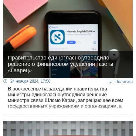
Правительство единогласно утвердило
решение о финансовом удушении газеты
«Гаарец»
24 ноября 2024, 17:50
Политика
В воскресенье на заседании правительства
министры единогласно утвердили решение
министра связи Шломо Караи, запрещающее всем
государственным учреждениям и организациям, а
также негосударственным организациям,
получающим бюджетные гранты, вступать в любые
отношения с газетой "Гаарец", то есть размещать
там объявления и рекламу.