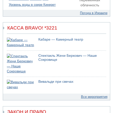
переменная
Уровень воды в озере Кинерет
облачность
07.08.2026 17:55
Обнародовано имя полицейского, подозреваемого в
Погода в Израиле
коррупционных отношениях с Йоавом Элиаси
КАССА BRAVO! *3221
Кабаре — Камерный театр
Спектакль Жени Беркович — Наше
Сокровище
Вивальди при свечах
Все мероприятия
ЗАКОН И ПРАВО