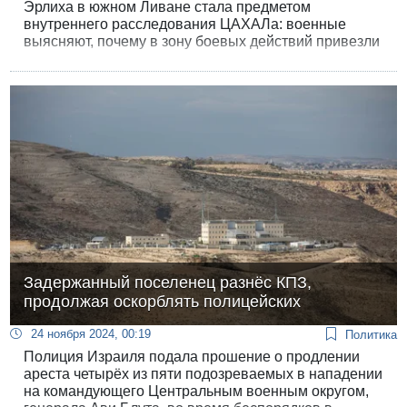
Эрлиха в южном Ливане стала предметом
внутреннего расследования ЦАХАЛа: военные
выясняют, почему в зону боевых действий привезли
гражданского, не получив на то разрешения
высшего командования. Но Эрлих был не
единственным - как сообщил телеканал "Кан", в
середине ноября в Газе побывала "по знакомству"
правая активистка Даниэла Вайс.
Задержанный поселенец разнёс КПЗ,
продолжая оскорблять полицейских
24 ноября 2024, 00:19
Политика
Полиция Израиля подала прошение о продлении
ареста четырёх из пяти подозреваемых в нападении
на командующего Центральным военным округом,