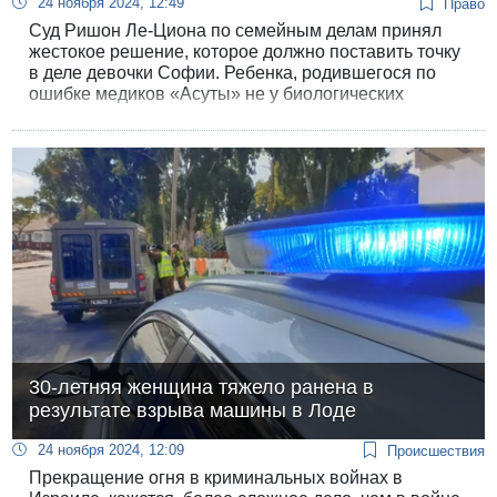
24 ноября 2024, 12:49
Право
Суд Ришон Ле-Циона по семейным делам принял
жестокое решение, которое должно поставить точку
в деле девочки Софии. Ребенка, родившегося по
ошибке медиков «Асуты» не у биологических
родителей, отберут у ее фактических родителей и
отдадут генетическим матери и отцу.
30-летняя женщина тяжело ранена в
результате взрыва машины в Лоде
24 ноября 2024, 12:09
Происшествия
Прекращение огня в криминальных войнах в