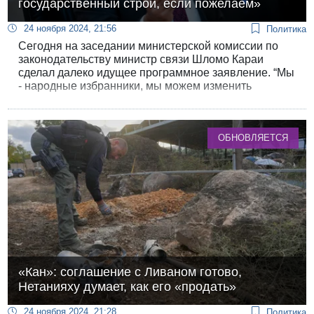
государственный строй, если пожелаем»
24 ноября 2024, 21:56
Политика
Сегодня на заседании министерской комиссии по
законодательству министр связи Шломо Караи
сделал далеко идущее программное заявление. “Мы
- народные избранники, мы можем изменить
государственный строй, если пожелаем”, -
декларировал министр.
ОБНОВЛЯЕТСЯ
«Кан»: соглашение с Ливаном готово,
Нетанияху думает, как его «продать»
24 ноября 2024, 21:28
Политика