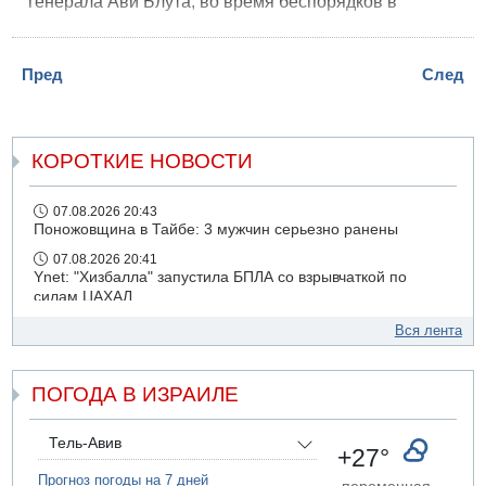
генерала Ави Блута, во время беспорядков в
Хевроне. Заседание по данному делу прошло
вечером в субботу в мировом суде Иерусалима.
Пред
След
КОРОТКИЕ НОВОСТИ
07.08.2026 20:43
Поножовщина в Тайбе: 3 мужчин серьезно ранены
07.08.2026 20:41
Ynet: "Хизбалла" запустила БПЛА со взрывчаткой по
силам ЦАХАЛ
07.08.2026 19:16
Вся лента
ДТП в Ашдоде: тяжело ранены двое маленьких детей
07.08.2026 19:14
ПОГОДА В ИЗРАИЛЕ
Скончался водитель, врезавшийся в стену в
Иерусалиме
07.08.2026 17:57
Тель-Авив
+27°
Подозреваемый в домогательствах в хостеле - Гильбоа
Дахан
Прогноз погоды на 7 дней