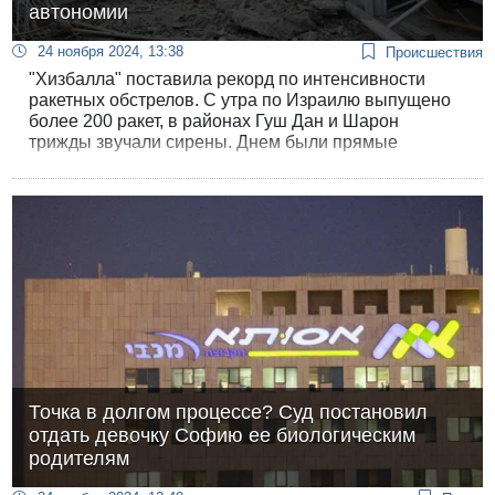
автономии
24 ноября 2024, 13:38
Происшествия
"Хизбалла" поставила рекорд по интенсивности
ракетных обстрелов. С утра по Израилю выпущено
более 200 ракет, в районах Гуш Дан и Шарон
трижды звучали сирены. Днем были прямые
попадания в Петах-Тикве, Хайфе, Наарии и Кфар-
Блюм, пострадали восемь человек. Вечером ракета
попала в дом в Тулькарме, ранены пятеро.
Точка в долгом процессе? Суд постановил
отдать девочку Софию ее биологическим
родителям