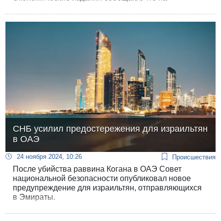
воскресном заседании правительство утвердит
увеличение дефицита в 2025 году до 4,4% ВВП, хотя
в еще не утвержденном Кнессетом бюджете
фигурирует плафон в 4,3%.
СНБ усилил предостережения для израильтян
в ОАЭ
24 ноября 2024, 10:26
Происшествия
После убийства раввина Когана в ОАЭ Совет
национальной безопасности опубликовал новое
предупреждение для израильтян, отправляющихся
в Эмираты.