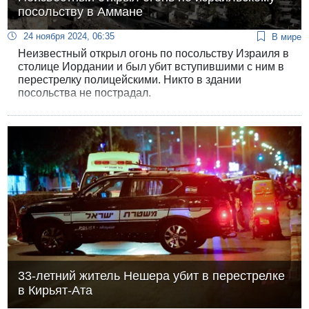
посольству в Аммане
24 ноября 2024, 06:35
В мире
Неизвестный открыл огонь по посольству Израиля в
столице Иордании и был убит вступившими с ним в
перестрелку полицейскими. Никто в здании
посольства не пострадал.
33-летний житель Нешера убит в перестрелке
в Кирьят-Ата