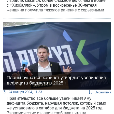
Израиле, кажется, более сложное дело, чем в войне
с «Хизбаллой». Утром в воскресенье 30-летняя
женщина получила тяжелое ранение с серьезными
ожогами в результате взрыва автомобиля на улице
Соколов в Лоде. Парамедики МАДА оказали первую
помощь и доставили ее в больницу «Асаф а-рофе»
с обширными ожогами.
Планы рушатся: кабинет утвердит увеличение
дефицита бюджета в 2025 г
24 ноября 2024, 11:33
Экономика
Правительство всё больше увеличивает яму
дефицита бюджета, нарушая потолок, который само
же установило в октябре для бюджета на 2025 год.
Экономические издания сообщают, что на