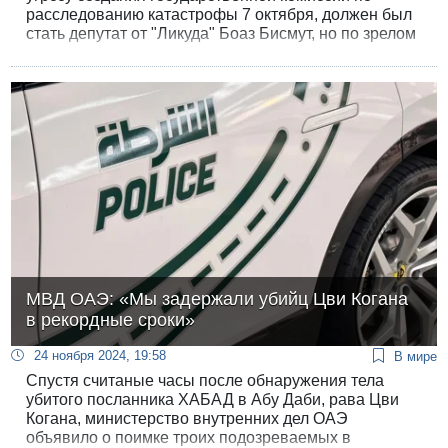
расследованию катастрофы 7 октября, должен был
стать депутат от "Ликуда" Боаз Бисмут, но по зрелом
размышлении он от этой "чести" отказался -
законодательная инициатива встретила отпор даже
в рядах "Ликуда".
МВД ОАЭ: «Мы задержали убийц Цви Когана
в рекордные сроки»
24 ноября 2024, 19:58
В мире
Спустя считаные часы после обнаружения тела
убитого посланника ХАБАД в Абу Даби, рава Цви
Когана, министерство внутренних дел ОАЭ
объявило о поимке троих подозреваемых в