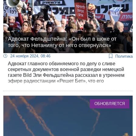
Адвокат Фельдштейна: «Он был в шоке от
того, что Нетаниягу от него отвернулся»
24 ноября 2024, 08:46
Политика
Адвокат главного обвиняемого по делу о сливе
секретных документов военной разведки немецкой
газете Bild Эли Фельдштейна рассказал в утреннем
эфире радиостанции «Решет Бет», что его
подзащитный был уверен, что действует с ведома и
по указанию канцелярии премьер-министра и лично
Биньямина Нетаниягу.
ОБНОВЛЯЕТСЯ