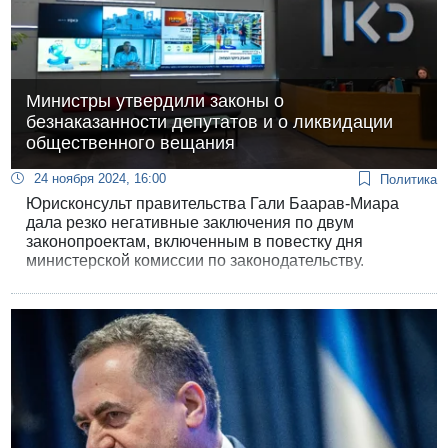
Министры утвердили законы о
безнаказанности депутатов и о ликвидации
общественного вещания
24 ноября 2024, 16:00
Политика
Юрисконсульт правительства Гали Баарав-Миара
дала резко негативные заключения по двум
законопроектам, включенным в повестку дня
министерской комиссии по законодательству.
Невзирая на это, министры утвердили оба
законопроекта к продвижению в качестве
правительстванных инициатив.