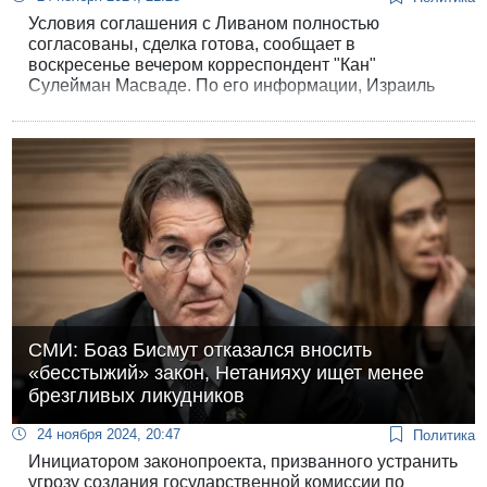
Условия соглашения с Ливаном полностью
согласованы, сделка готова, сообщает в
воскресенье вечером корреспондент "Кан"
Сулейман Масваде. По его информации, Израиль
готов подписать соглашение на предложенных
американскими посредниками условиях, и
Нетанияху остается только придумать, как "продать"
договор своим избирателям.
СМИ: Боаз Бисмут отказался вносить
«бесстыжий» закон, Нетанияху ищет менее
брезгливых ликудников
24 ноября 2024, 20:47
Политика
Инициатором законопроекта, призванного устранить
угрозу создания государственной комиссии по