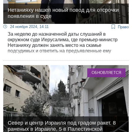
Нетанияху нашел новый повод для отсрочки
появления в суде
24 ноября 2024, 14:11
Право
За неделю до назначенной даты слушаний в
окружном суде Иерусалима, где премьер-министр
Нетанияху должен занять место на скамье
подсудимых и ответить на предъявленные ему
обвинения, адвокаты Нетанияху нашли повод для
нового ходатайства об отсрочке слушаний.
ОБНОВЛЯЕТСЯ
Север и центр Израиля под градом ракет. 8
раненых в Израиле, 5 в Палестинской