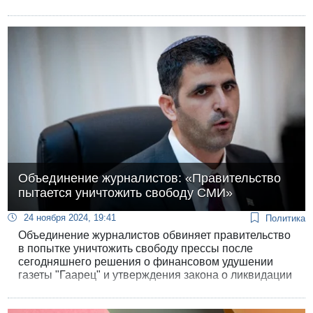
убийстве раввина. В официальном заявлении
подчеркивается, что убийцы задержаны "в рекордно
короткие сроки", и по-прежнему не упоминается об
израильском гражданстве убитого.
Объединение журналистов: «Правительство
пытается уничтожить свободу СМИ»
24 ноября 2024, 19:41
Политика
Объединение журналистов обвиняет правительство
в попытке уничтожить свободу прессы после
сегодняшнего решения о финансовом удушении
газеты "Гаарец" и утверждения закона о ликвидации
корпорации общественного вещания.