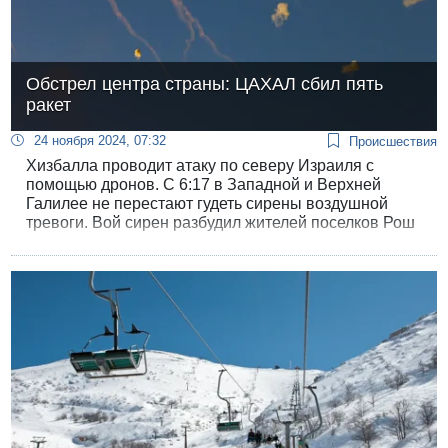
Обстрел центра страны: ЦАХАЛ сбил пять
ракет
24 ноября 2024, 07:32
Происшествия
Хизбалла проводит атаку по северу Израиля с
помощью дронов. С 6:17 в Западной и Верхней
Галилее не перестают гудеть сирены воздушной
тревоги. Вой сирен разбудил жителей поселков Рош
а-Никра, Гешер Зив, Лиман, Горен, Шомара, Зраит и
Эвен Менахем.