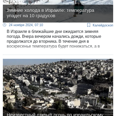
Зимние холода в Израиле: температура
упадет на 10 градусов
24 ноября 2024, 07:10
Калейдоскоп
В Израиле в ближайшие дни ожидается зимняя
погода. Вчера вечером начались дожди, которые
продолжатся до вторника. В течение дня в
воскресенье температура будет понижаться, а в
понедельник будет аномально холодная для ноября
погода — на 10 градусов ниже, чем в субботу. В
Тель-Авиве будет 17 градусов вместо субботних 26,
в Иерусалиме 11 градусов после субботних 22.
Неизвестный открыл огонь по израильскому