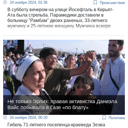
24 ноября 2024, 02:36
Происшествия
В субботу вечером на улице Йосефталь в Кирьят-
Ата была стрельба. Парамедики доставили в
больницу "Рамбам" двоих раненых, 33-летнего
мужчину и 25-летнюю женщину. Мужчина вскоре
скончался от ран, женщина госпитализирована с
легким ранением.
Не только Эрлих: правая активистка Даниэла
Вайс побывала в Газе «по блату»
24 ноября 2024, 00:20
Политика
Гибель 71-летнего поселенца-краеведа Зеэва