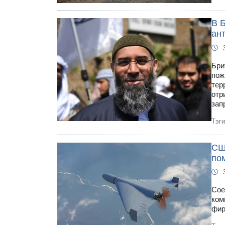
В 
ан
Бри
пож
тер
отр
зап
Тэг
СШ
по
Сое
ком
фир