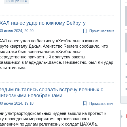
и:
санкции сша
ХАЛ нанес удар по южному Бейруту
30 июля 2024, 20:20
Происшествия
АЛ нанес удар по бастиону «Хизбаллы» в южном
руте кварталу Дахья. Агентство Reuters сообщило, что
ью атаки был военачальник «Хизбаллы»,
осредственно причастный к запуску ракеты,
рвавшейся в Мадждаль-Шамсе. Неизвестно, был ли удар
ультативным.
редим пытались сорвать встречу военных с
лигиозными новобранцами
30 июля 2024, 19:18
Происшествия
ни ультраортодоксальных иудеев вышли на протест к
ту проведения мероприятия, организованного
авлением по делам религиозных солдат ЦАХАЛа.