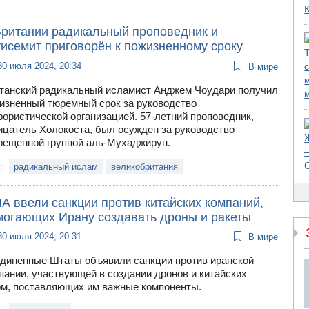
Британии радикальный проповедник и
тисемит приговорён к пожизненному сроку
30 июля 2024, 20:34
В мире
танский радикальный исламист Анджем Чоудари получил
изненный тюремный срок за руководство
рористической организацией. 57-летний проповедник,
ицатель Холокоста, был осужден за руководство
рещенной группой аль-Мухаджирун.
и:
радикальный ислам
великобритания
А ввели санкции против китайских компаний,
могающих Ирану создавать дроны и ракеты
30 июля 2024, 20:31
В мире
диненные Штаты объявили санкции против иранской
пании, участвующей в создании дронов и китайских
м, поставляющих им важные компоненты.