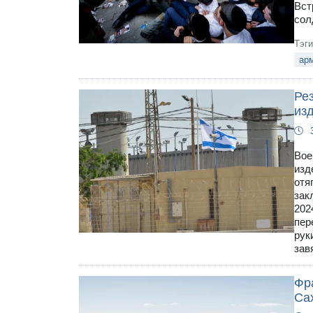
Вст
сол
Тэг
ар
Ре
из
Вое
изд
отя
зак
202
пер
рук
зав
Фр
Са