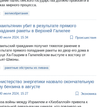
дание палестинского государства должно произойти в
ках мирного процесса.
и:
великобритания
аильтянин убит в результате прямого
падания ракеты в Верхней Галилее
30 июля 2024, 15:34
Происшествия
аильский гражданин получил тяжелое ранение в
ультате прямого попадания ракеты во двор его дома в
уце Ха-Гошрим в Галилейском выступе к востоку от
ьят-Шмоны.
и:
ракетные обстрелы из ливана
нистерство энергетики назвало окончательную
у бензина в августе
30 июля 2024, 15:27
Экономика
оза войны между Израилем и «Хизбаллой» привела к
чительной девальвации шекеля, что повлияло на