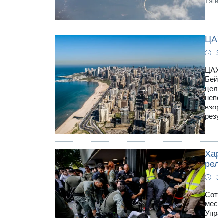
Тэг
ЦА
ЦАХ
Бей
цел
неп
взо
рез
Ха
ре
Сот
мес
Упр