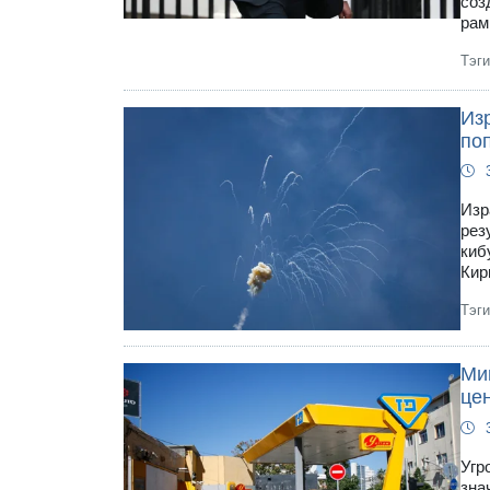
соз
рам
Тэг
Изр
по
Изр
рез
киб
Кир
Тэг
Ми
цен
Угр
зна