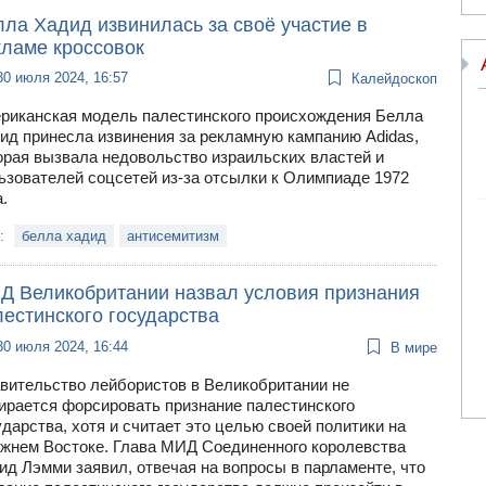
ла Хадид извинилась за своё участие в
кламе кроссовок
30 июля 2024, 16:57
Калейдоскоп
риканская модель палестинского происхождения Белла
ид принесла извинения за рекламную кампанию Adidas,
орая вызвала недовольство израильских властей и
ьзователей соцсетей из-за отсылки к Олимпиаде 1972
.
и:
белла хадид
антисемитизм
Д Великобритании назвал условия признания
лестинского государства
30 июля 2024, 16:44
В мире
вительство лейбористов в Великобритании не
ирается форсировать признание палестинского
ударства, хотя и считает это целью своей политики на
жнем Востоке. Глава МИД Соединенного королевства
ид Лэмми заявил, отвечая на вопросы в парламенте, что