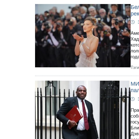
Бел
ре
Аме
Хад
кот
пол
года
Тэг
МИ
па
Пра
соб
гос
Бли
Дэв