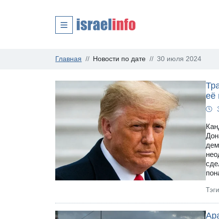
Главная
Новости по дате
30 июля 2024
Тра
её
Кан
Дон
дем
нео
сде
пон
Тэг
Ар