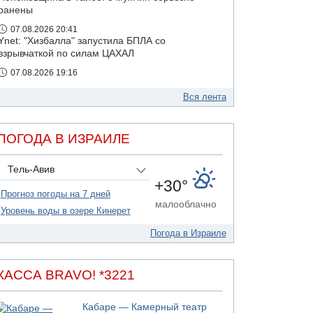
ранены
07.08.2026 20:41
Ynet: "Хизбалла" запустила БПЛА со
взрывчаткой по силам ЦАХАЛ
07.08.2026 19:16
ДТП в Ашдоде: тяжело ранены двое
маленьких детей
Вся лента
07.08.2026 19:14
Скончался водитель, врезавшийся в стену в
ПОГОДА В ИЗРАИЛЕ
Иерусалиме
Тель-Авив
+30°
Прогноз погоды на 7 дней
малооблачно
Уровень воды в озере Кинерет
Погода в Израиле
КАССА BRAVO! *3221
Кабаре — Камерный театр