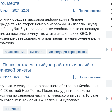
го, мертв
30 июля 2024, 22:01
Происшествия
очники средств массовой информации в Ливане
ерждают, что второй номер в иерархии "Хизбаллы" Фуад
р был убит. Чуть ранее они же сообщали, что он покинул
ние за несколько минут до атаки израильских ВВС. В
усалиме утверждают, что подтвердить уничтожение цели
озможно.
и:
арабские сми
хизбалла
ликвидация террористов
 Попко остался в кибуце работать и погиб от
ванской ракеты
30 июля 2024, 21:44
Происшествия
езультате сегодняшнего ракетного обстрела «Хизбаллы»
иб 28-летний Нир Попко. После полудня террористы
устили по северной части Галилейского выступа 10 ракет,
ть которых были сбиты «Железным куполом».
и:
погибшие