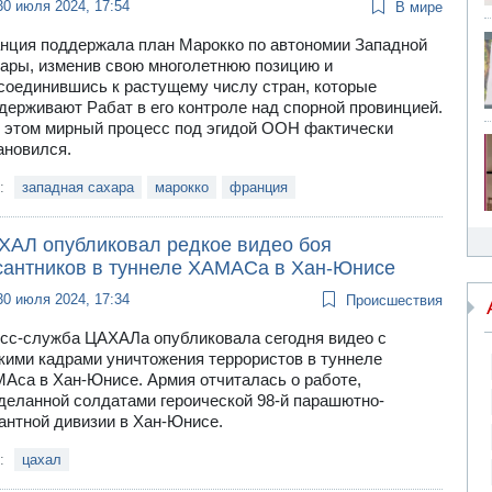
30 июля 2024, 17:54
В мире
нция поддержала план Марокко по автономии Западной
ары, изменив свою многолетнюю позицию и
соединившись к растущему числу стран, которые
держивают Рабат в его контроле над спорной провинцией.
 этом мирный процесс под эгидой ООН фактически
ановился.
и:
западная сахара
марокко
франция
ХАЛ опубликовал редкое видео боя
сантников в туннеле ХАМАСа в Хан-Юнисе
30 июля 2024, 17:34
Происшествия
сс-служба ЦАХАЛа опубликовала сегодня видео с
кими кадрами уничтожения террористов в туннеле
Аса в Хан-Юнисе. Армия отчиталась о работе,
деланной солдатами героической 98-й парашютно-
антной дивизии в Хан-Юнисе.
и:
цахал