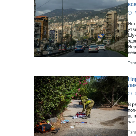
все
Ист
утв
Шук
зда
Иер
нев
Тэг
Нир
ли
В р
пог
вып
час
Тэг