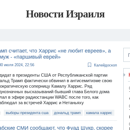
Новости Израиля
мп считает, что Харрис «не любит евреев», а
 муж - «паршивый еврей»
30 июля 2024, 22:56
Калейдоскоп
дидат в президенты США от Республиканской партии
альд Трамп фактически обвинил в антисемитизме свою
ократическую соперницу Камалу Харрис. Ряд
днозначных высказываний бывший глава Белого дома
лал в эфире радиостанции WABC после того, как
аблюдал за встречей Харрис и Нетаньяху
и:
выборы президента сша
дональд трамп
камала харрис
абские СМИ сообщают, что Фуад Шукр, скорее