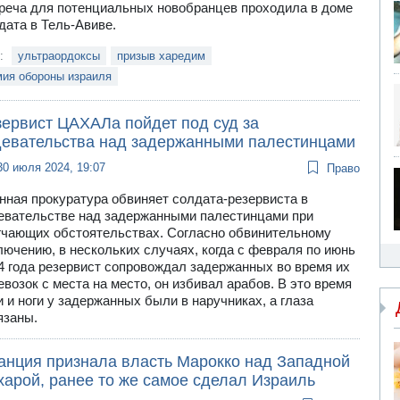
реча для потенциальных новобранцев проходила в доме
дата в Тель-Авиве.
и:
ультраордоксы
призыв харедим
мия обороны израиля
зервист ЦАХАЛа пойдет под суд за
девательства над задержанными палестинцами
30 июля 2024, 19:07
Право
нная прокуратура обвиняет солдата-резервиста в
евательстве над задержанными палестинцами при
гчающих обстоятельствах. Согласно обвинительному
лючению, в нескольких случаях, когда с февраля по июнь
4 года резервист сопровождал задержанных во время их
евозок с места на место, он избивал арабов. В это время
и и ноги у задержанных были в наручниках, а глаза
язаны.
анция признала власть Марокко над Западной
харой, ранее то же самое сделал Израиль