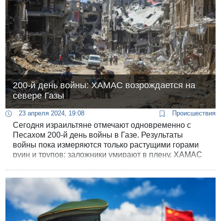
200-й день войны: ХАМАС возрождается на
севере Газы
23 апреля 2024, 19:08
Происшествия
Сегодня израильтяне отмечают одновременно с
Песахом 200-й день войны в Газе. Результаты
войны пока измеряются только растущими горами
руин и трупов: заложники умирают в плену, ХАМАС
стоит на своих «безумных» требованиях, а в
«зачищенных» северных районах Газы вновь
усиливаются боевые действия. «Зачистка севера
Газы не сработала», - констатирует сегодня The Wall
Street Journal.