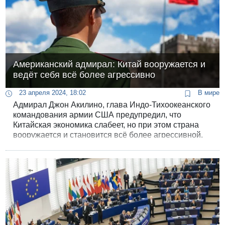
Американский адмирал: Китай вооружается и
ведёт себя всё более агрессивно
23 апреля 2024, 18:02
В мире
Адмирал Джон Акилино, глава Индо-Тихоокеанского
командования армии США предупредил, что
Китайская экономика слабеет, но при этом страна
вооружается и становится всё более агрессивной.
Пекин тратит на свои войска гораздо больше того,
что указано официально.