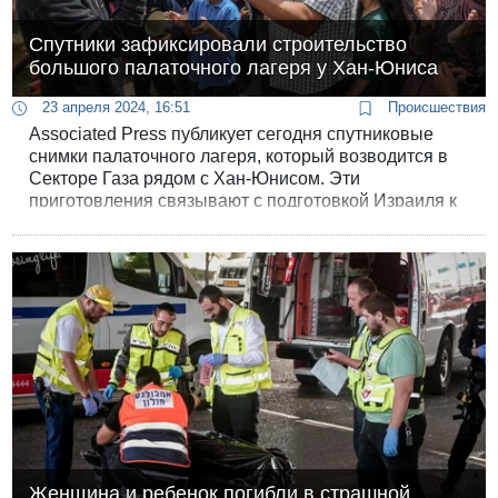
Спутники зафиксировали строительство
большого палаточного лагеря у Хан-Юниса
23 апреля 2024, 16:51
Происшествия
Associated Press публикует сегодня спутниковые
снимки палаточного лагеря, который возводится в
Секторе Газа рядом с Хан-Юнисом. Эти
приготовления связывают с подготовкой Израиля к
наземному вторжению в Рафиах.
Женщина и ребенок погибли в страшной