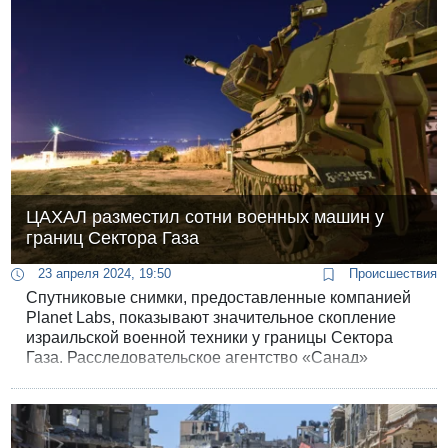
ЦАХАЛ разместил сотни военных машин у
границ Сектора Газа
23 апреля 2024, 19:50
Происшествия
Спутниковые снимки, предоставленные компанией
Planet Labs, показывают значительное скопление
израильской военной техники у границы Сектора
Газа. Расследовательское агентство «Санад»
насчитало более 800 боевых машин на двух базах,
расположенных у палестинского анклава.