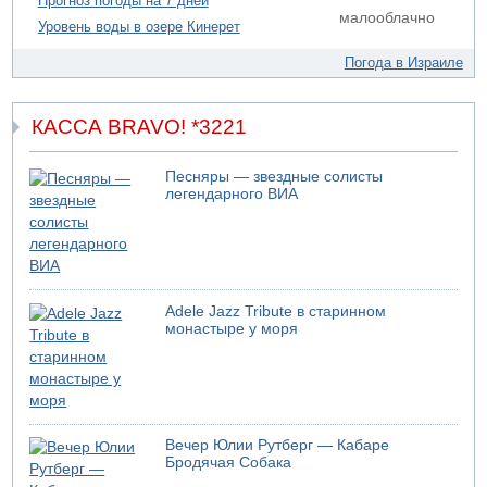
Прогноз погоды на 7 дней
электрической компании
малооблачно
Уровень воды в озере Кинерет
Погода в Израиле
КАССА BRAVO! *3221
Песняры — звездные солисты
легендарного ВИА
Adele Jazz Tribute в старинном
монастыре у моря
Вечер Юлии Рутберг — Кабаре
Бродячая Собака