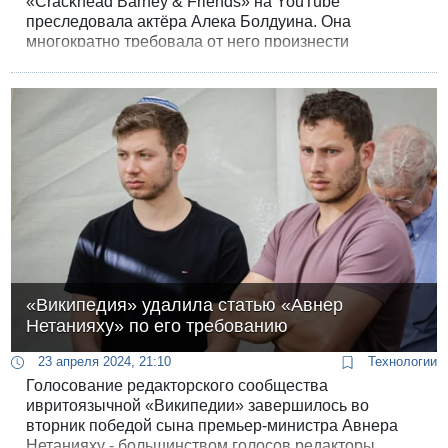
«Crackhead Barney & Friends» на YouTube
преследовала актёра Алека Болдуина. Она
многократно требовала от него произнести
антиизраильский лозунг. Болдуин длительное время
сдерживался, затем вырвал смартфон из рук
женщины.
«Википедия» удалила статью «Авнер
Нетанияху» по его требованию
23 апреля 2024, 21:10
Технологии
Голосование редакторского сообщества
ивритоязычной «Википедии» завершилось во
вторник победой сына премьер-министра Авнера
Нетанияху - большинством голосов редакторы