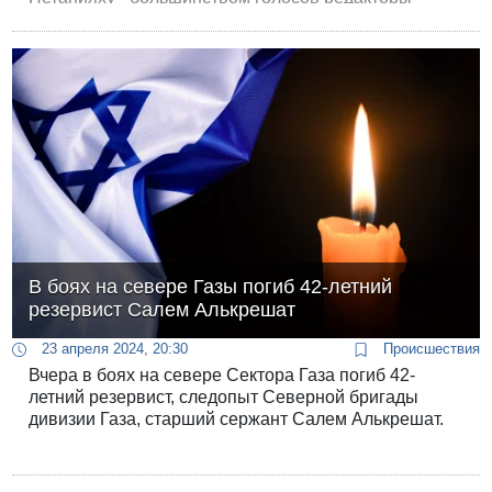
решили исполнить пожелание «персонажа» и
удалить посвященную ему статью.
В боях на севере Газы погиб 42-летний
резервист Салем Алькрешат
23 апреля 2024, 20:30
Происшествия
Вчера в боях на севере Сектора Газа погиб 42-
летний резервист, следопыт Северной бригады
дивизии Газа, старший сержант Салем Алькрешат.