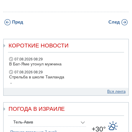
Пред
След
КОРОТКИЕ НОВОСТИ
07.08.2026 08:29
В Бат-Яме утонул мужчина
07.08.2026 08:29
Стрельба в школе Таиланда
07.08.2026 06:47
Недалеко от Бейт-Шемеша погиб велосипедист
Вся лента
07.08.2026 06:24
Саудовская Аравия сообщает о нападении хуситов
ПОГОДА В ИЗРАИЛЕ
06.08.2026 13:43
И еще иранские агенты
Тель-Авив
06.08.2026 13:13
+30°
Арестованы двое подозреваемых в стрельбе по