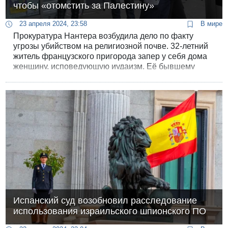
чтобы «отомстить за Палестину»
23 апреля 2024, 23:58
В мире
Прокуратура Нантера возбудила дело по факту
угрозы убийством на религиозной почве. 32-летний
житель французского пригорода запер у себя дома
женщину, исповедующую иудаизм. Её бывшему
молодому человеку от написал, что хочет
«отомстить за Палестину».
Испанский суд возобновил расследование
использования израильского шпионского ПО