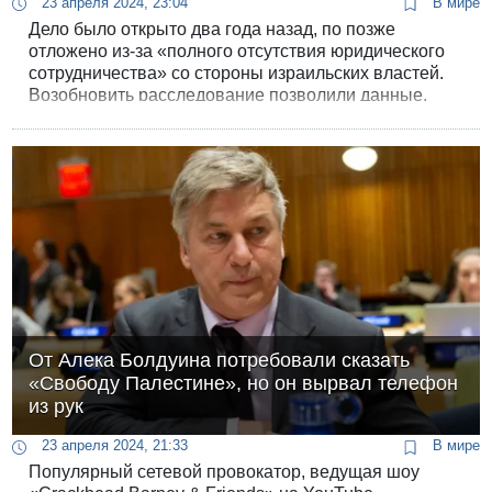
23 апреля 2024, 23:04
В мире
Дело было открыто два года назад, по позже
отложено из-за «полного отсутствия юридического
сотрудничества» со стороны израильских властей.
Возобновить расследование позволили данные,
собранные в ходе разбирательств во Франции. И
теперь следователи обеих стран будут работать
вместе.
От Алека Болдуина потребовали сказать
«Свободу Палестине», но он вырвал телефон
из рук
23 апреля 2024, 21:33
В мире
Популярный сетевой провокатор, ведущая шоу