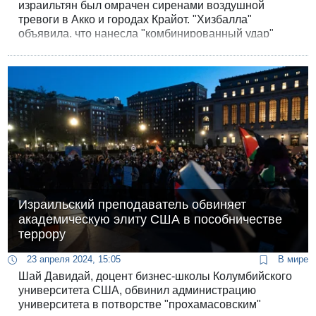
израильтян был омрачен сиренами воздушной
тревоги в Акко и городах Крайот. "Хизбалла"
объявила, что нанесла "комбинированный удар"
ракетами и дронами по базе бригады "Голани" в
районе Акко в ответ на ликвидацию двоих своих
командиров в южном Ливане.
Израильский преподаватель обвиняет
академическую элиту США в пособничестве
террору
23 апреля 2024, 15:05
В мире
Шай Давидай, доцент бизнес-школы Колумбийского
университета США, обвинил администрацию
университета в потворстве "прохамасовским"