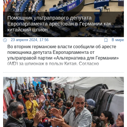
Помощник ультраправого депутата
Европарламента арестован в Германии как
китайский шпион
23 апреля 2024, 17:56
В мире
Во вторник германские власти сообщили об аресте
помощника депутата Европарламента от
ультраправой партии «Альтернатива для Германии»
(AfD) за шпионаж в пользу Китая. Согласно
обвинению, депутат Максимилиан Крах нанял пять
лет назад в помощники агента китайской секретной
службы.