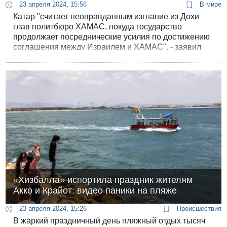
23 апреля 2024, 15:56
В мире
Катар "считает неоправданным изгнание из Дохи
глав политбюро ХАМАС, покуда государство
продолжает посреднические усилия по достижению
соглашения между Израилем и ХАМАС", - заявил
сегодня пресс-секретарь МИД Катара.
«Хизбалла» испортила праздник жителям
Акко и Крайот: видео паники на пляже
23 апреля 2024, 15:26
Происшествия
В жаркий праздничный день пляжный отдых тысяч