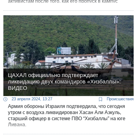
активистам после того, как его пропуск в кампус
заблокировали “в целях обеспечения его
безопасности”. Давидай опубликовал на платформе
Х гневное обращение к главному администратору
Колумбийского университета.
ЦАХАЛ официально подтверждает
ликвидацию двух командиров «Хизбаллы»:
ВИДЕО
23 апреля 2024, 13:27
Происшествия
Армия обороны Израиля подтвердила, что сегодня
утром с воздуха ликвидирован Хасан Али Азкуль,
старший офицер в системе ПВО “Хизбаллы” на юге
Ливана.