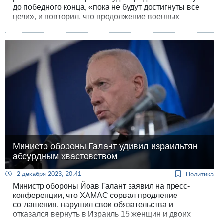
до победного конца, «пока не будут достигнуты все
цели», и повторил, что продолжение военных
действий - необходимое средство возвращения
заложников. После декларации он ответил на
вопросы журналистов и, в частности, сообщил, что
уходить в отставку не собирается.
Министр обороны Галант удивил израильтян
абсурдным хвастовством
2 декабря 2023, 20:41
Политика
Министр обороны Йоав Галант заявил на пресс-
конференции, что ХАМАС сорвал продление
соглашения, нарушил свои обязательства и
отказался вернуть в Израиль 15 женщин и двоих