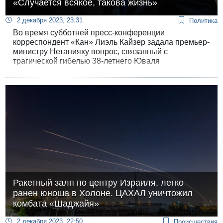
«Случается всякое, такова жизнь»
2 декабря 2023, 23:31
Политика
Во время субботней пресс-конференции
корреспондент «Кан» Лиэль Кайзер задала премьер-
министру Нетанияху вопрос, связанный с
трагической гибелью 38-летнего Юваля
Кестельмана, который был расстрелян
резервистами после того, как уничтожил двух
вооруженных террористов. Журналистка
поинтересовалась, не побудит ли этот страшный
случай ограничить раздачу оружия. Ответ премьер-
министра был безоговорочно отрицательным.
Ракетный залп по центру Израиля, легко
ранен юноша в Холоне. ЦАХАЛ уничтожил
комбата «Шаджайя»
2 декабря 2023, 22:50
Происшествия