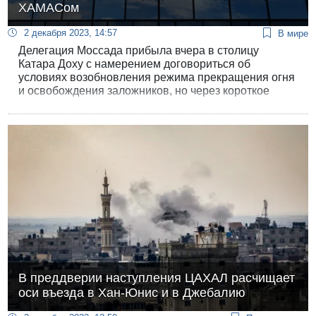
ХАМАСом
2 декабря 2023, 14:57
В мире
Делегация Моссада прибыла вчера в столицу
Катара Доху с намерением договориться об
условиях возобновления режима прекращения огня
и освобождения заложников, но через короткое
время получила приказ вернуться в Израиль.
В преддверии наступления ЦАХАЛ расчищает
оси въезда в Хан-Юнис и в Джебалию