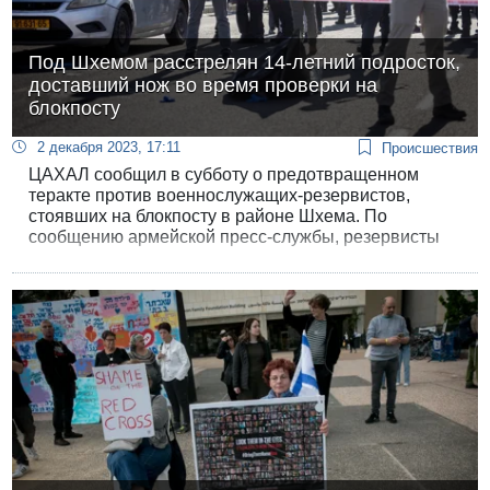
Под Шхемом расстрелян 14-летний подросток,
доставший нож во время проверки на
блокпосту
2 декабря 2023, 17:11
Происшествия
ЦАХАЛ сообщил в субботу о предотвращенном
теракте против военнослужащих-резервистов,
стоявших на блокпосту в районе Шхема. По
сообщению армейской пресс-службы, резервисты
7037 батальона бригады Самария остановили
подозрительного палестинца для проверки, а он
достал нож и начал приближаться к солдатам.