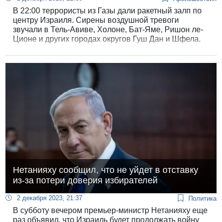
В 22:00 террористы из Газы дали ракетный залп по
центру Израиля. Сирены воздушной тревоги
звучали в Тель-Авиве, Холоне, Бат-Яме, Ришон ле-
Ционе и других городах округов Гуш Дан и Шфела.
Система раннего оповещения сработала и в
Модиине. ЦАХАЛ сообщил об успешном перехвате,
как минимум, пяти ракет.
Нетанияху сообщил, что не уйдет в отставку
из-за потери доверия избирателей
2 декабря 2023, 21:37
Политика
В субботу вечером премьер-министр Нетанияху еще
раз объявил, что Израиль будет продолжать войну