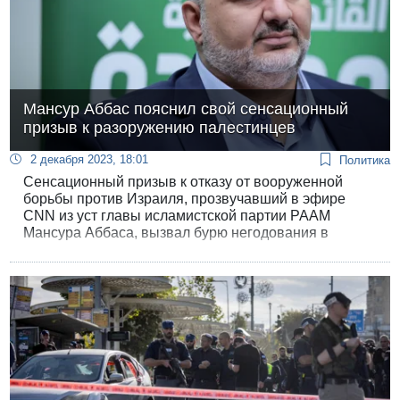
Мансур Аббас пояснил свой сенсационный
призыв к разоружению палестинцев
2 декабря 2023, 18:01
Политика
Сенсационный призыв к отказу от вооруженной
борьбы против Израиля, прозвучавший в эфире
CNN из уст главы исламистской партии РААМ
Мансура Аббаса, вызвал бурю негодования в
арабской среде, и политику пришлось объясняться.
Аббас пояснил, что все палестинские группировки
должны разоружиться после создания
палестинского государства.