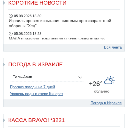
КОРОТКИЕ НОВОСТИ
05.08.2026 18:30
Израиль провел испытания системы противоракетной
обороны "Хец"
05.08.2026 18:28
МАДА призывает израильтян срочно сдавать кровь
05.08.2026 17:00
Вся лента
Бывший посол Израиля в ООН Гилад Эрдан объявит в
четверг о создании новой политической партии
ПОГОДА В ИЗРАИЛЕ
05.08.2026 13:49
На севере Израиля на берег выбросило тело
05.08.2026 13:32
Тель-Авив
В России горят новые склады
+26°
Прогноз погоды на 7 дней
05.08.2026 10:19
облачно
Уровень воды в озере Кинерет
Хуситы сообщают об атаке по Саудовскому танкеру
Погода в Израиле
КАССА BRAVO! *3221