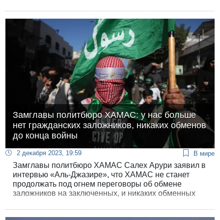
детей. «Пока они будут продолжать в таком духе, мы
будем усиливать огонь», - заявил Галант. Министр
обороны назвал «достижением ЦАХАЛа»
возвращение 110 заложников и вызвал недоумение
аудитории, похваставшись этим «рекордным»
числом.
Замглавы политбюро ХАМАС: у нас больше
нет гражданских заложников, никаких обменов
до конца войны
2 декабря 2023, 19:59
В мире
Замглавы политбюро ХАМАС Салех Арури заявил в
интервью «Аль-Джазире», что ХАМАС не станет
продолжать под огнем переговоры об обмене
заложников на заключенных, и никаких обменных
сделок больше не будет до полного прекращения
огня и окончания войны.