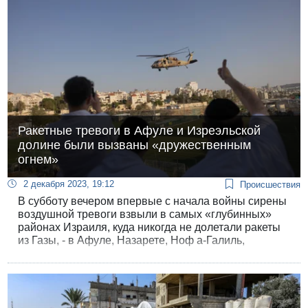
Ракетные тревоги в Афуле и Изреэльской
долине были вызваны «дружественным
огнем»
2 декабря 2023, 19:12
Происшествия
В субботу вечером впервые с начала войны сирены
воздушной тревоги взвыли в самых «глубинных»
районах Израиля, куда никогда не долетали ракеты
из Газы, - в Афуле, Назарете, Ноф а-Галиль,
поселках Изреэльской долины и района Гильбоа.
Спустя некоторое время ЦАХАЛ сообщил, что
тревога, вероятно, была ложной - с территории
Ливана ракеты не запускались, а у ХАМАСа таких
дальнобойных ракет нет.