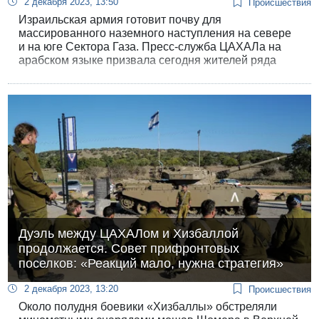
2 декабря 2023, 13:50
Происшествия
Израильская армия готовит почву для
массированного наземного наступления на севере
и на юге Сектора Газа. Пресс-служба ЦАХАЛа на
арабском языке призвала сегодня жителей ряда
районов в северной и южной частях сектора
перебраться в обозначенные более безопасные
районы.
Дуэль между ЦАХАЛом и Хизбаллой
продолжается. Совет прифронтовых
поселков: «Реакций мало, нужна стратегия»
2 декабря 2023, 13:20
Происшествия
Около полудня боевики «Хизбаллы» обстреляли