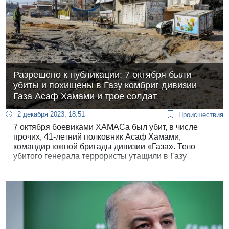
Разрешено к публикации: 7 октября были
убиты и похищены в Газу комбриг дивизии
Газа Асаф Хамами и трое солдат
2 декабря 2023, 18:51
Происшествия
7 октября боевиками ХАМАСа был убит, в числе
прочих, 41-летний полковник Асаф Хамами,
командир южной бригады дивизии «Газа». Тело
убитого генерала террористы утащили в Газу
вместе с телами других убитых офицеров и солдат.
ЦАХАЛ разрешил опубликовать эту тяжелую
новость лишь без малого два месяца спустя.