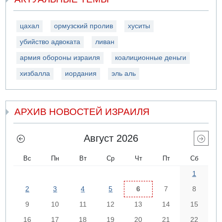
цахал
ормузский пролив
хуситы
убийство адвоката
ливан
армия обороны израиля
коалиционные деньги
хизбалла
иордания
эль аль
АРХИВ НОВОСТЕЙ ИЗРАИЛЯ
Август 2026
Вс
Пн
Вт
Ср
Чт
Пт
Сб
1
2
3
4
5
6
7
8
9
10
11
12
13
14
15
16
17
18
19
20
21
22