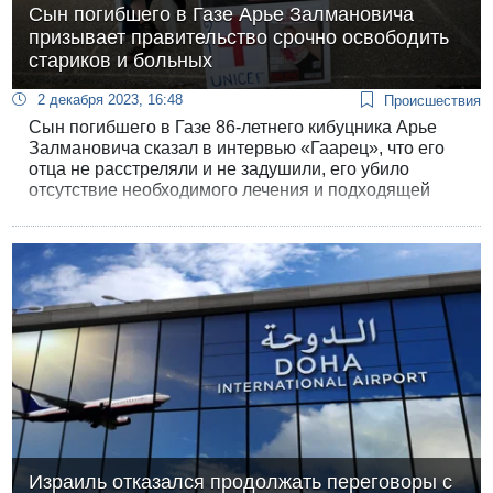
Сын погибшего в Газе Арье Залмановича
призывает правительство срочно освободить
стариков и больных
2 декабря 2023, 16:48
Происшествия
Сын погибшего в Газе 86-летнего кибуцника Арье
Залмановича сказал в интервью «Гаарец», что его
отца не расстреляли и не задушили, его убило
отсутствие необходимого лечения и подходящей
для его организма пищи. Боаз Залманович призвал
правительство срочно предпринять меры по
освобождению оставшихся в Газе заложников, в
особенности стариков и больных.
Израиль отказался продолжать переговоры с