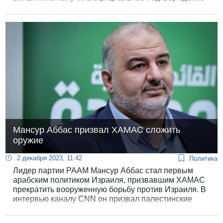
того, что он находится в Секторе Газа в руках
террористов.
Мансур Аббас призвал ХАМАС сложить
оружие
2 декабря 2023, 11:42
Политика
Лидер партии РААМ Мансур Аббас стал первым
арабским политиком Израиля, призвавшим ХАМАС
прекратить вооруженную борьбу против Израиля. В
интервью каналу CNN он призвал палестинские
организации сложить оружие и перейти к
политической борьбе за создание палестинского