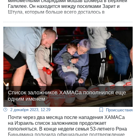
минометными снарядами мошав Шомера в Верхней
Галилее. Он находится между поселками Зарит и
Штула, которым больше всего досталось в
результате перестрелок ЦАХАЛа с «Хизбаллой».
Шиитская партия взяла на себя ответственность за
этот обстрел.
Список заложников ХАМАСа пополнился еще
одним именем
2 декабря 2023, 12:29
Происшествия
Почти через два месяца после нападения ХАМАСа
на Израиль список заложников продолжает
пополняться. В конце недели семья 53-летнего Рона
Биньямина получила официальное подтверждение