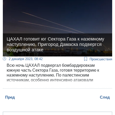
ЦАХАЛ готовит юг Сектора Газа к наземному
наступлению. Пригород Дамаска подвергся
воздушной атаке
2 декабря 2023, 08:42
Происшествия
Всю ночь ЦАХАЛ подвергал бомбардировкам
южную часть Сектора Газа, готовя территорию к
наземному наступлению. По палестинским
источникам, особенно интенсивно атаковали
восточную часть в районе Хан-Юниса, где, по
сведениям ЦАХАЛа, прячется руководство
ХАМАСа, а также морское побережье на юге. Перед
Пред
След
этим самолеты сбросили листовки с призывом к
гражданскому населению Хан-Юниса сдвинуться на
юг к Рафиаху.