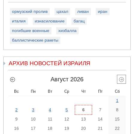
ормузский пролив
цахал
ливан
иран
италия
изнасилование
багац
погибшие военные
хизбалла
баллистические ракеты
АРХИВ НОВОСТЕЙ ИЗРАИЛЯ
Август 2026
Вс
Пн
Вт
Ср
Чт
Пт
Сб
1
2
3
4
5
6
7
8
9
10
11
12
13
14
15
16
17
18
19
20
21
22