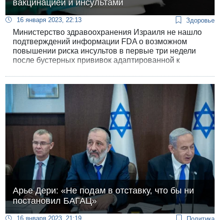
вакцинацией и инсультами
16 января 2023, 22:13
Здоровье
Министерство здравоохранения Израиля не нашло
подтверждений информации FDA о возможном
повышении риска инсультов в первые три недели
после бустерных прививок адаптированной к
штамму «омикрон» вакциной Pfizer. В Израиле
подобной связи между вакцинацией и риском
ишемических инсультов у пожилых людей не
наблюдается.
Арье Дери: «Не подам в отставку, что бы ни
постановил БАГАЦ»
16 января 2023, 21:19
Политика