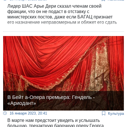
Лидер ШАС Арье Дери сказал членам своей
фракции, что он не подаст в отставку с
министерских постов, даже если БАГАЦ признает
его назначение неправомерным и обяжет его сдать
портфели. «Увольнять меня или не увольнять - это
дело Нетанияху», - цитирует слова Дери
корреспондент «Хадашот 13» Авишай Бен-Хаим.
В Бейт а-Опера премьера: Гендель -
«Ариодант»
16 января 2023, 20:41
Культура
В марте нам предстоит увидеть и услышать
большую, трехактную барочную оперу Георга