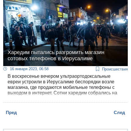
Харедим пытались разгромить магазин
сотовых телефонов в Иерусалиме
16 января 2023, 06:58
Происшествия
В воскресенье вечером ультраортодоксальные
евреи устроили в Иерусалиме беспорядки возле
магазина, где продаются мобильные телефоны с
выходом в интернет. Сотни харедим собрались на
улице Малкей Исраэль в столичном квартале Геула
с намерением устроить погром в магазине сотовых
телефонов.
Пред
След