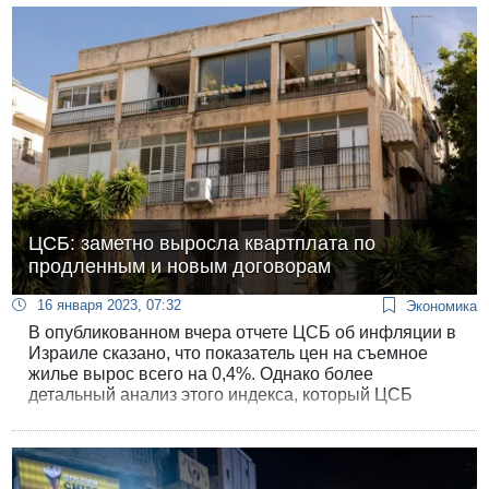
начальником Генштаба. Этому предшествовала
трехмесячная передача дел от предыдущего
начальника Генштаба Авива Кохави.
ЦСБ: заметно выросла квартплата по
продленным и новым договорам
16 января 2023, 07:32
Экономика
В опубликованном вчера отчете ЦСБ об инфляции в
Израиле сказано, что показатель цен на съемное
жилье вырос всего на 0,4%. Однако более
детальный анализ этого индекса, который ЦСБ
начало публиковать в прошлом году, показал, что
этот показатель значительно вырос в декабре
прошлого года по некоторым позициям.