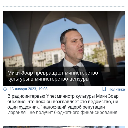
его словам, лелеял много лет, но не находил
понимания в обществе.
Мики Зоар превращает министерство
культуры в министерство цензуры
16 января 2023, 19:03
Политика
В радиоинтервью Ynet министр культуры Мики Зоар
объявил, что пока он возглавляет это ведомство, ни
один художник, "наносящий ущерб репутации
Израиля", не получит бюджетного финансирования.
Едва вступив в должность, министр уже готовится
отобрать государственные гранты у создателей двух