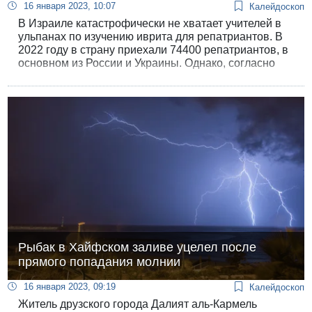
16 января 2023, 10:07
Калейдоскоп
В Израиле катастрофически не хватает учителей в
ульпанах по изучению иврита для репатриантов. В
2022 году в страну приехали 74400 репатриантов, в
основном из России и Украины. Однако, согласно
данным комиссии Кнессета по образованию, в 84
ульпанах в минувшем году училась лишь треть из
вновь прибывших — 24400.
Рыбак в Хайфском заливе уцелел после
прямого попадания молнии
16 января 2023, 09:19
Калейдоскоп
Житель друзского города Далият аль-Кармель