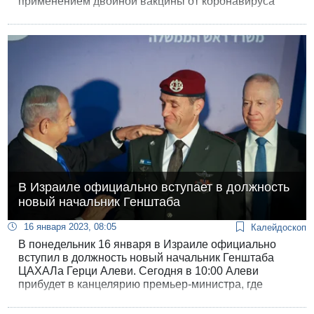
применением двойной вакцины от коронавируса
компании Pfizer и случаями ишемического инсульта
у пожилых людей.
В Израиле официально вступает в должность
новый начальник Генштаба
16 января 2023, 08:05
Калейдоскоп
В понедельник 16 января в Израиле официально
вступил в должность новый начальник Генштаба
ЦАХАЛа Герци Алеви. Сегодня в 10:00 Алеви
прибудет в канцелярию премьер-министра, где
Биньямин Нетаниягу и министр оборон Йоав Галант
повысят его в звании и официально назначат