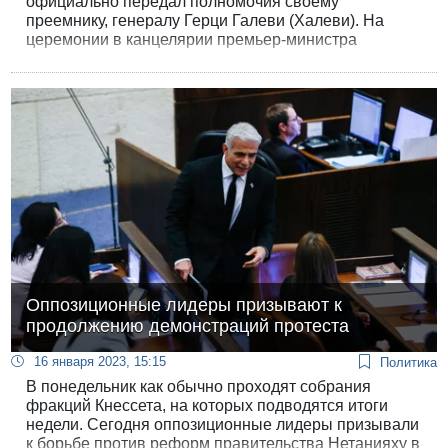
официально передал полномочия своему
преемнику, генералу Герци Галеви (Халеви). На
церемонии в канцелярии премьер-министра
Нетанияху традиционно грозил войной Ирану, а
министр обороны Йоав Галант заверил армию, что
сохранит единство командования и оградит
вооруженные силы от «внешнего давления» со
стороны политиков.
Оппозиционные лидеры призывают к
продолжению демонстраций протеста
16 января 2023, 15:15
Политика
В понедельник как обычно проходят собрания
фракций Кнессета, на которых подводятся итоги
недели. Сегодня оппозиционные лидеры призывали
к борьбе против реформ правительства Нетанияху в