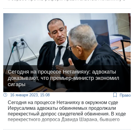
рамках закона.
Сегодня на процессе Нетанияху: адвокаты
доказывают, что премьер-министр экономил
сигары
16 января 2023, 15:08
Право
Сегодня на процессе Нетанияху в окружном суде
Иерусалима адвокаты обвиняемых продолжали
перекрестный допрос свидетелей обвинения. В ходе
перекрестного допроса Давида Шарана, бывшего
главы администрации Нетанияху, защитники
убеждали суд, что Нетанияху курил не по три-пять