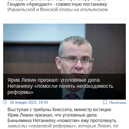
Генделя «Ариодант» - совместную постановку
Израильской и Венской оперы на итальянском
языке с титрами на английском и иврите.
Ярив Левин признал: уголовные дела
Нетанияху «помогли понять необходимость
реформы»
16 января 2023, 19:43
Политика
Выступая с трибуны Кнессета, министр юстиции
Ярив Левин признал, что уголовные дела
Биньямина Нетанияху «помогли» ему протолкнуть
замыслы «правовой реформы», которые Левин, по