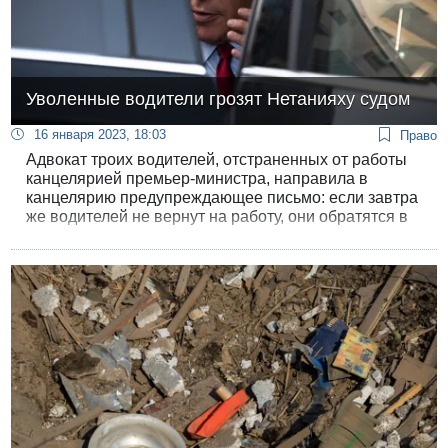
Уволенные водители грозят Нетанияху судом
16 января 2023, 18:03
Право
Адвокат троих водителей, отстраненных от работы
канцелярией премьер-министра, направила в
канцелярию предупреждающее письмо: если завтра
же водителей не вернут на работу, они обратятся в
суд по трудовым спорам. Заместитель юридического
советника правительства Гиль Лимон распорядился
восстановить уволенных на службе, но канцелярия
Нетанияху проигнорировала это указание.