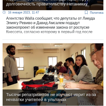
долговечность правительству Нетанияху
16 января 2023, 11:47
Политика
Агентство Walla сообщает, что депутаты от Ликуда
Элиягу Ревиво и Давид Амсалем подадут
законопроект об изменении закона от роспуске
Кнессета, согласно которому в первый год после
создания нового правительства для его роспуска
потребуется не менее 70 голосов.
Тысячи репатриантов не изучают иврит из-за
нехватки учителей в ульпанах