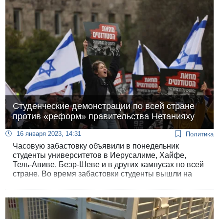
сигар в день, а намного меньше - он экономил и
докуривал начатые сигары на следующий день.
Студенческие демонстрации по всей стране
против «реформ» правительства Нетанияху
16 января 2023, 14:31
Политика
Часовую забастовку объявили в понедельник
студенты университетов в Иерусалиме, Хайфе,
Тель-Авиве, Беэр-Шеве и в других кампусах по всей
стране. Во время забастовки студенты вышли на
акции протеста.