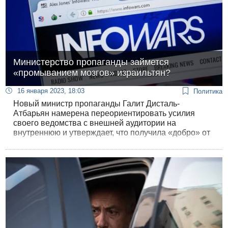
Министерство пропаганды займется
«промыванием мозгов» израильтян?
16 января 2023, 18:03
Политика
Новый министр пропаганды Галит Дисталь-
Атбарьян намерена переориентировать усилия
своего ведомства с внешней аудитории на
внутреннюю и утверждает, что получила «добро» от
премьер-министра Нетанияху на реализацию этого
сомнительного, с точки зрения закона, начинания.