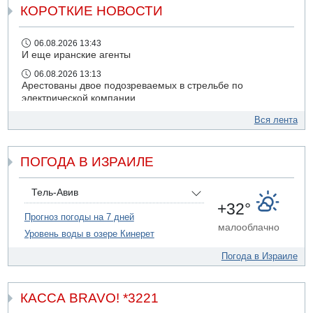
КОРОТКИЕ НОВОСТИ
06.08.2026 13:43
И еще иранские агенты
06.08.2026 13:13
Арестованы двое подозреваемых в стрельбе по
электрической компании
06.08.2026 13:07
Вся лента
Возле Кирьят-Арбы пожар на местности
06.08.2026 12:06
ПОГОДА В ИЗРАИЛЕ
США не будут давить на Израиль в вопросе Ливана
06.08.2026 11:41
Трое подростков ограбили сексшоп в Холоне
Тель-Авив
+32°
06.08.2026 08:45
Прогноз погоды на 7 дней
Взрыв в Северном Тель-Авиве
малооблачно
Уровень воды в озере Кинерет
Погода в Израиле
КАССА BRAVO! *3221