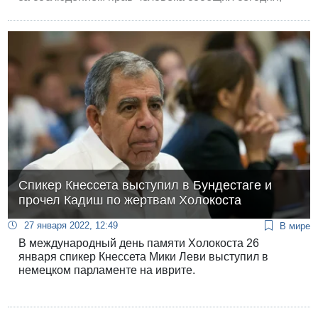
что число погибших в результате столкновений
возросло до 211 человек, из них 151 человек —
бойцы ИГИЛ.
Спикер Кнессета выступил в Бундестаге и
прочел Кадиш по жертвам Холокоста
27 января 2022, 12:49
В мире
В международный день памяти Холокоста 26
января спикер Кнессета Мики Леви выступил в
немецком парламенте на иврите.