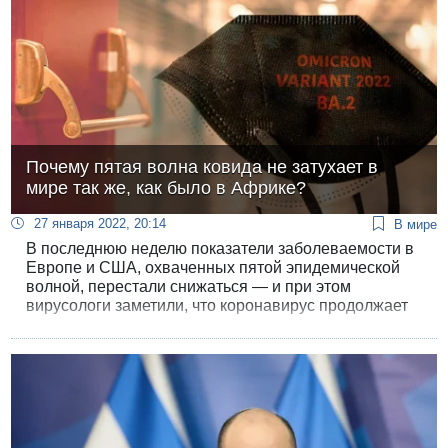
Почему пятая волна ковида не затухает в
мире так же, как было в Африке?
27 января 2022, 20:14
В мире
В последнюю неделю показатели заболеваемости в
Европе и США, охваченных пятой эпидемической
волной, перестали снижаться — и при этом
вирусологи заметили, что коронавирус продолжает
эволюционировать — во многих странах
территорию быстро завоевывает новый подвид
штамма Омикрон.