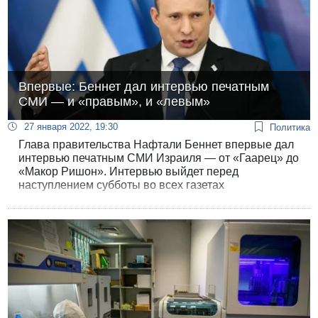
Впервые: Беннет дал интервью печатным
СМИ — и «правым», и «левым»
27 января 2022, 19:30
Политика
Глава правительства Нафтали Беннет впервые дал
интервью печатным СМИ Израиля — от «Гаарец» до
«Макор Ришон». Интервью выйдет перед
наступлением субботы во всех газетах
одновременно. Беннет заявил, что решение создать
«правительство перемен» было самым смелым
решением в его жизни.