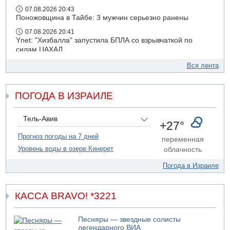
07.08.2026 20:43
Поножовщина в Тайбе: 3 мужчин серьезно ранены
07.08.2026 20:41
Ynet: "Хизбалла" запустила БПЛА со взрывчаткой по
силам ЦАХАЛ
07.08.2026 19:16
Вся лента
ДТП в Ашдоде: тяжело ранены двое маленьких детей
07.08.2026 19:14
ПОГОДА В ИЗРАИЛЕ
Скончался водитель, врезавшийся в стену в
Иерусалиме
07.08.2026 17:57
Тель-Авив
+27°
Подозреваемый в домогательствах в хостеле - Гильбоа
Дахан
Прогноз погоды на 7 дней
переменная
Уровень воды в озере Кинерет
облачность
07.08.2026 17:55
Обнародовано имя полицейского, подозреваемого в
Погода в Израиле
коррупционных отношениях с Йоавом Элиаси
КАССА BRAVO! *3221
Песняры — звездные солисты
легендарного ВИА