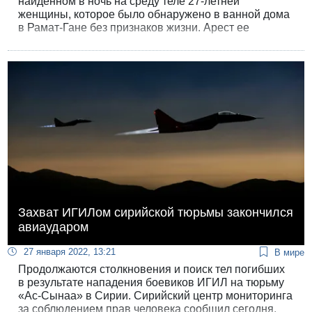
найденном в ночь на среду теле 27-летней
женщины, которое было обнаружено в ванной дома
в Рамат-Гане без признаков жизни. Арест ее
партнера, который, по его словам, нашел ее уже
мертвой, продлен на три дня. Судья на
предварительном слушании заявил, что все данные,
имеющиеся в деле, свидетельствуют о том, что
смерть произошла «не по естественным причинам».
Захват ИГИЛом сирийской тюрьмы закончился
авиаударом
27 января 2022, 13:21
В мире
Продолжаются столкновения и поиск тел погибших
в результате нападения боевиков ИГИЛ на тюрьму
«Ас-Сынаа» в Сирии. Сирийский центр мониторинга
за соблюдением прав человека сообщил сегодня,