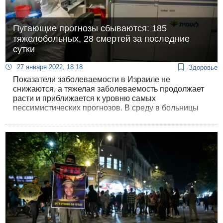
Пугающие прогнозы сбываются: 185
тяжелобольных, 28 смертей за последние
сутки
27 января 2022, 18:18
Здоровье
Показатели заболеваемости в Израиле не
снижаются, а тяжелая заболеваемость продолжает
расти и приближается к уровню самых
пессимистических прогнозов. В среду в больницы
поступили 185 новых тяжелобольных, счет жертв
коронавируса в Израиле вырос за сутки на 28.