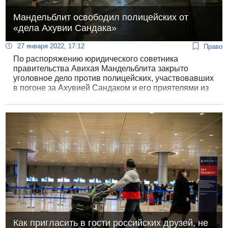
Мандельблит освободил полицейских от
«дела Ахувии Сандака»
27 января 2022, 17:12
Право
По распоряжению юридического советника
правительства Авихая Мандельблита закрыто
уголовное дело против полицейских, участвовавших
в погоне за Ахувией Сандаком и его приятелями из
форпоста Маоз Эстер. Мандельблит не нашел
оснований обвинять полицию в гибели Сандака.
Как пригласить в гости российских друзей, не