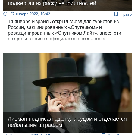
подвергая их риску неприятностей
27 января 2022, 16:42
Право
14 января Израиль открыл въезд для туристов из
России, вакцинированных «Спутником» и
ревакцинированных «Спутником Лайт», внеся эти
вакцины в список официально признанных
минздравом. Однако, условия для привитых
российскими вакцинами более жесткие, чем для
получивших вакцины, признанные ВОЗ.
Лицман подписал сделку с судом и отделается
небольшим штрафом