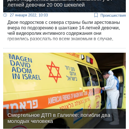
летней девочки 20 000 шекелей
27 января 2022, 10:03
Происшествия
Двое подростков с севера страны были арестованы
вчера по подозрению в шантаже 14-летней девочки,
чей видеоролик интимного содержания они
грозились разослать по всем знакомым в случае,
если она им не заплатит крупную сумму. После того,
как деньги у потерпевшей закончились, они
выложили этот ролик в интернет.
Смертельное ДТП в Галилее: погибли два
молодых человека