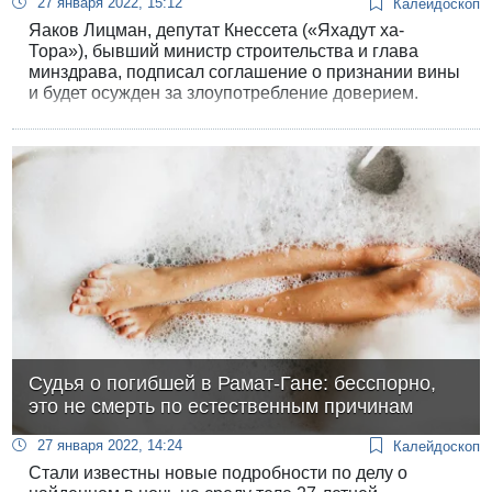
27 января 2022, 15:12
Калейдоскоп
Яаков Лицман, депутат Кнессета («Яхадут ха-
Тора»), бывший министр строительства и глава
минздрава, подписал соглашение о признании вины
и будет осужден за злоупотребление доверием.
Ожидается, что политик подаст в отставку из
Кнессета и выплатит небольшой штраф.
Судья о погибшей в Рамат-Гане: бесспорно,
это не смерть по естественным причинам
27 января 2022, 14:24
Калейдоскоп
Стали известны новые подробности по делу о