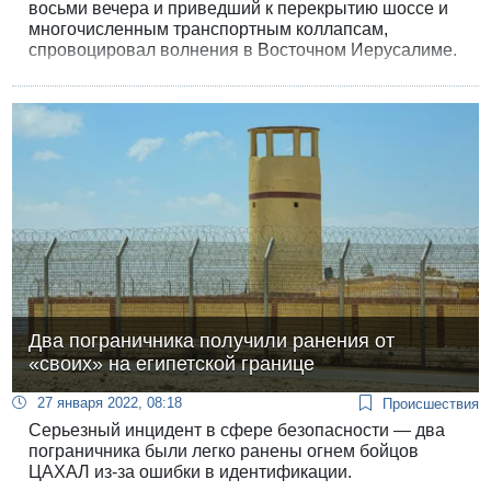
восьми вечера и приведший к перекрытию шоссе и
многочисленным транспортным коллапсам,
спровоцировал волнения в Восточном Иерусалиме.
Беспорядки и столкновения с полицией
происходили на протяжении всего вечера, 22
человека арестовано.
Два пограничника получили ранения от
«своих» на египетской границе
27 января 2022, 08:18
Происшествия
Серьезный инцидент в сфере безопасности — два
пограничника были легко ранены огнем бойцов
ЦАХАЛ из-за ошибки в идентификации.