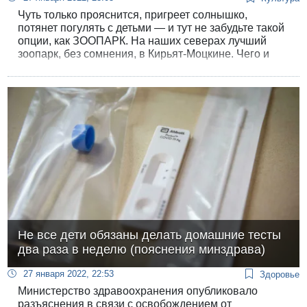
Чуть только прояснится, пригреет солнышко,
потянет погулять с детьми — и тут не забудьте такой
опции, как ЗООПАРК. На наших северах лучший
зоопарк, без сомнения, в Кирьят-Моцкине. Чего и
кого тут только нет — более тысячи обитателей.
Зебры, жирафы, страусы, ламы, лемуры, кенгуру,
фламинго, пеликаны, попугаи, крокодилы, змеи,
ящерицы, пингвины — всех и не перечесть.
Не все дети обязаны делать домашние тесты
два раза в неделю (пояснения минздрава)
27 января 2022, 22:53
Здоровье
Министерство здравоохранения опубликовало
разъяснения в связи с освобождением от