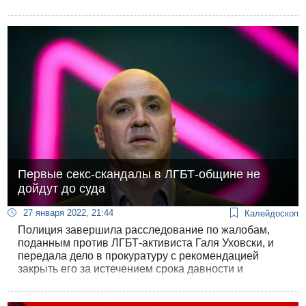
давала невакцинированным детям полная
вакцинация их родителей.
Первые секс-скандалы в ЛГБТ-общине не
дойдут до суда
27 января 2022, 21:44
Калейдоскоп
Полиция завершила расследование по жалобам,
поданным против ЛГБТ-активиста Галя Уховски, и
передала дело в прокуратуру с рекомендацией
закрыть его за истечением срока давности и
недостатком улик.