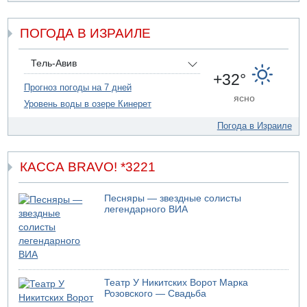
09.08.2026 19:36
16-летний подросток разбился насмерть при падении
со скалы в районе пещеры Кешет
ПОГОДА В ИЗРАИЛЕ
09.08.2026 19:13
16-летний подросток упал со скалы в районе пещеры
Тель-Авив
Кешет (Верхняя Галилея)
+32°
Прогноз погоды на 7 дней
09.08.2026 19:10
ясно
Двое погибших при столкновении автомобилей на 1
Уровень воды в озере Кинерет
шоссе
Погода в Израиле
09.08.2026 18:30
Пресс-служба ЦАХАЛа сообщила об уничтожении
подземного арсенала "Хизбаллы"
КАССА BRAVO! *3221
Песняры — звездные солисты
легендарного ВИА
Театр У Никитских Ворот Марка
Розовского — Свадьба