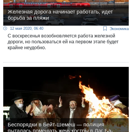
Железная дорога начинает работать, идет
борьба за пляжи
12 мая 2020, 06:40
Экономика
С воскресенья возобновляется работа железной
дороги, но пользоваться ей на первом этапе будет
крайне неудобно.
Беспорядки в Бейт-Шемеш — полиция
пыталась помешать жечь костры в Лаг Ба-