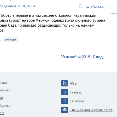
28 декабря 2019, 08:54
Калейдоскоп
убботу впервые в этом сезоне открылся израильский
ный курорт на горе Хермон, однако из-за сильного тумана
ная база принимает отдыхающих только на нижнем
се.
и:
погода
29 декабря 2019
След
овье
RSS
ологии
Telegram
ре
Facebook
йдоскоп
Специальная версия сайта
уна