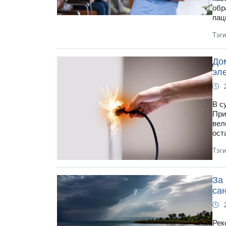
обр
пац
Тэг
Дом
эл
В с
При
вел
ост
Тэг
За 
са
Рек