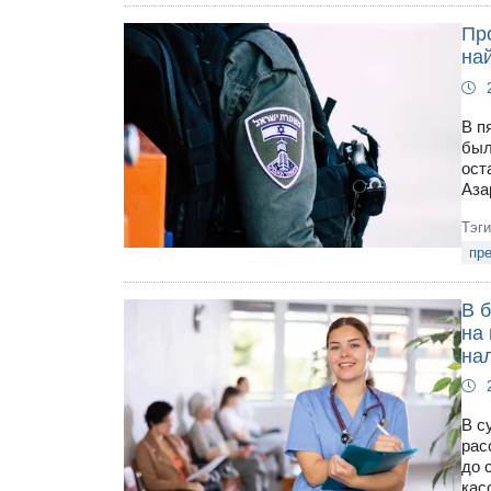
Пр
на
В п
был
ост
Аза
Тэг
пре
В 
на 
на
В с
рас
до 
кас