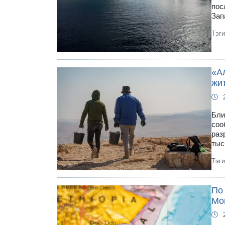
пос
Зап
Тэг
«Ал
жи
Бли
соо
раз
тыс
Тэг
По
Мо