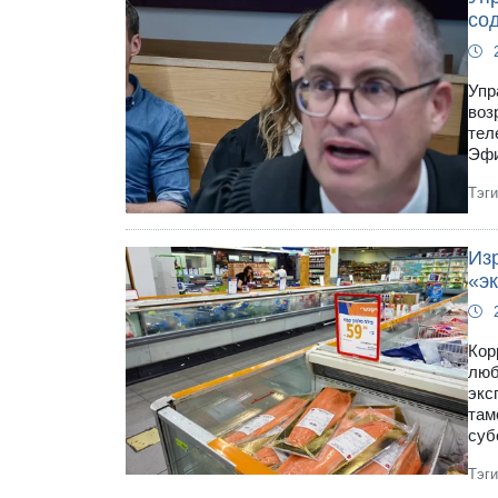
со
Упр
воз
тел
Эфи
Тэг
Из
«э
Кор
люб
экс
там
суб
Тэг