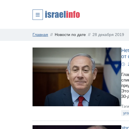
Главная
Новости по дате
28 декабря 2019
Не
от
Гла
спи
пре
Это
30-
Тэг
уг
Уп