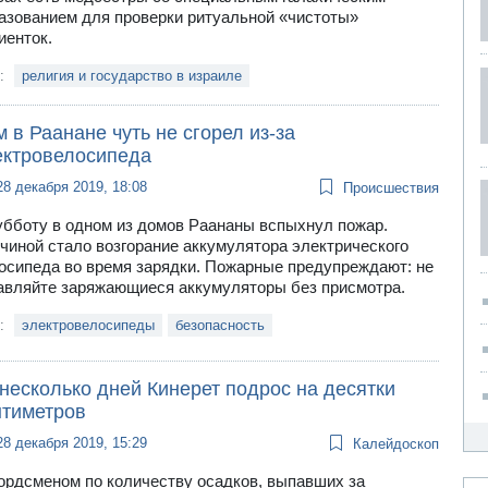
азованием для проверки ритуальной «чистоты»
иенток.
и:
религия и государство в израиле
 в Раанане чуть не сгорел из-за
ектровелосипеда
28 декабря 2019, 18:08
Происшествия
убботу в одном из домов Раананы вспыхнул пожар.
чиной стало возгорание аккумулятора электрического
осипеда во время зарядки. Пожарные предупреждают: не
авляйте заряжающиеся аккумуляторы без присмотра.
и:
электровелосипеды
безопасность
несколько дней Кинерет подрос на десятки
нтиметров
28 декабря 2019, 15:29
Калейдоскоп
ордсменом по количеству осадков, выпавших за