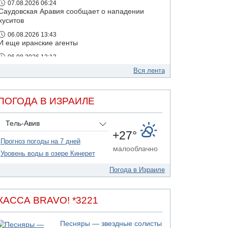
07.08.2026 06:24
Саудовская Аравия сообщает о нападении
хуситов
06.08.2026 13:43
И еще иранские агенты
06.08.2026 13:13
Арестованы двое подозреваемых в стрельбе
Вся лента
по электрической компании
ПОГОДА В ИЗРАИЛЕ
Тель-Авив
+27°
Прогноз погоды на 7 дней
малооблачно
Уровень воды в озере Кинерет
Погода в Израиле
КАССА BRAVO! *3221
Песняры — звездные солисты