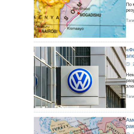
По 
рез
Тэг
«Ф
эл
Нем
раз
эле
Тэг
Ам
рак