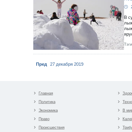
В с
лыж
лыж
яру
Тэг
Пред
27 декабря 2019
Главная
Здор
Политика
Техн
Экономика
В ми
Право
Кале
Происшествия
Триб