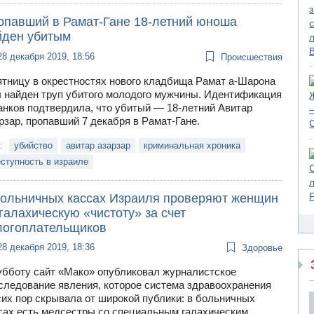
опавший в Рамат-Гане 18-летний юноша
йден убитым
28 декабря 2019, 18:56
Происшествия
ятницу в окрестностях нового кладбища Рамат а-Шарона
 найден труп убитого молодого мужчины. Идентификация
анков подтвердила, что убитый — 18-летний Авитар
рзар, пропавший 7 декабря в Рамат-Гане.
и:
убийство
авитар азарзар
криминальная хроника
ступность в израиле
больничных кассах Израиля проверяют женщин
галахическую «чистоту» за счет
логоплательщиков
28 декабря 2019, 18:36
Здоровье
убботу сайт «Мако» опубликовал журналистское
следование явления, которое система здравоохранения
сих пор скрывала от широкой публики: в больничных
сах есть медсестры со специальным галахическим