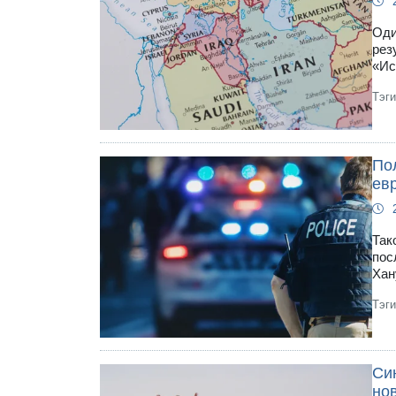
Оди
рез
«Ис
Тэг
По
ев
Так
пос
Хан
Тэг
Син
но