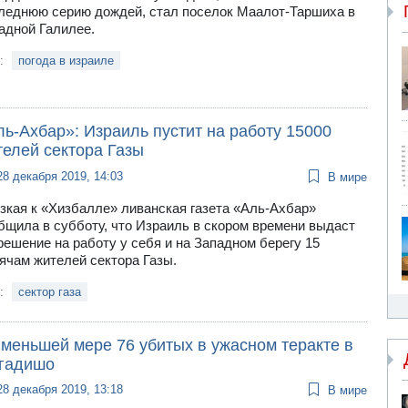
леднюю серию дождей, стал поселок Маалот-Таршиха в
адной Галилее.
и:
погода в израиле
ь-Ахбар»: Израиль пустит на работу 15000
телей сектора Газы
28 декабря 2019, 14:03
В мире
зкая к «Хизбалле» ливанская газета «Аль-Ахбар»
бщила в субботу, что Израиль в скором времени выдаст
решение на работу у себя и на Западном берегу 15
ячам жителей сектора Газы.
и:
сектор газа
 меньшей мере 76 убитых в ужасном теракте в
гадишо
28 декабря 2019, 13:18
В мире