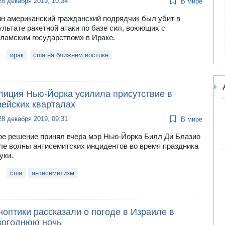
28 декабря 2019, 10:34
В мире
н американский гражданский подрядчик был убит в
ультате ракетной атаки по базе сил, воюющих с
ламским государством» в Ираке.
и:
ирак
сша на ближнем востоке
лиция Нью-Йорка усилила присутствие в
рейских кварталах
28 декабря 2019, 09:31
В мире
ое решение принял вчера мэр Нью-Йорка Билл Ди Блазио
ле волны антисемитских инцидентов во время праздника
уки.
и:
сша
антисемитизм
оптики рассказали о погоде в Израиле в
вогоднюю ночь