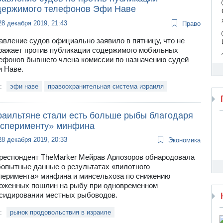
держимого телефонов Эфи Наве
28 декабря 2019, 21:43
Право
авление судов официально заявило в пятницу, что не
ражает против публикации содержимого мобильных
ефонов бывшего члена комиссии по назначению судей
 Наве.
и:
эфи наве
правоохранительная система израиля
раильтяне стали есть больше рыбы благодаря
ксперименту» минфина
28 декабря 2019, 20:33
Экономика
респондент TheMarker Мейрав Арлозоров обнародовала
опытные данные о результатах «пилотного
перимента» минфина и минсельхоза по снижению
оженных пошлин на рыбу при одновременном
сидировании местных рыбоводов.
и:
рынок продовольствия в израиле