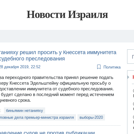
Новости Израиля
танияху решил просить у Кнессета иммунитета
 судебного преследования
28 декабря 2019, 22:52
Политика
ва переходного правительства принял решение подать
керу Кнессета Эдельштейну официальную просьбу о
доставлении иммунитета от судебного преследования.
 будет сделано в последний момент перед истечением
дневного срока.
и:
биньямин нетанияху
оловные дела премьер-министра израиля
выборы-2020
равление судов не против публикации