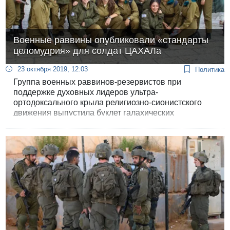
Военные раввины опубликовали «стандарты
целомудрия» для солдат ЦАХАЛа
23 октября 2019, 12:03
Политика
Группа военных раввинов-резервистов при
поддержке духовных лидеров ультра-
ортодоксального крыла религиозно-сионистского
движения выпустила буклет галахических
предписаний по вопросам «целомудрия» для
религиозных солдат, смущенных совместной
службой мужчин и женщин. Брошюра вызвала
скандал.