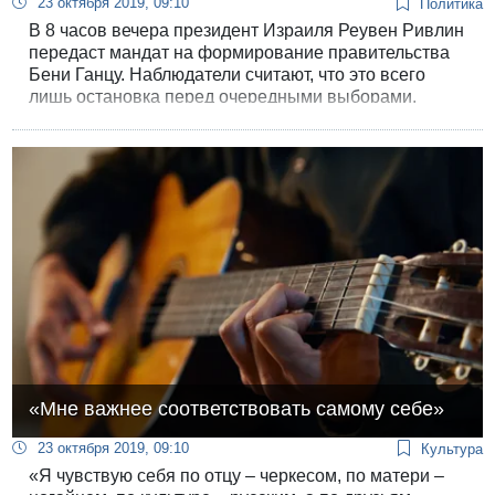
23 октября 2019, 09:10
Политика
В 8 часов вечера президент Израиля Реувен Ривлин
передаст мандат на формирование правительства
Бени Ганцу. Наблюдатели считают, что это всего
лишь остановка перед очередными выборами.
«Мне важнее соответствовать самому себе»
23 октября 2019, 09:10
Культура
«Я чувствую себя по отцу – черкесом, по матери –