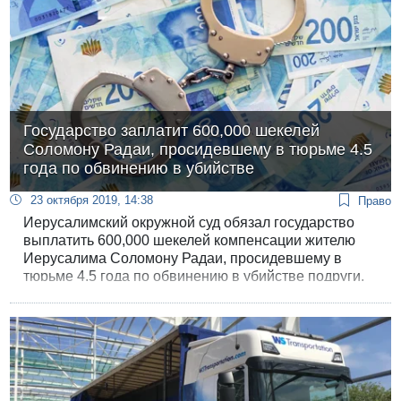
Государство заплатит 600,000 шекелей
Cоломону Радаи, просидевшему в тюрьме 4.5
года по обвинению в убийстве
23 октября 2019, 14:38
Право
Иерусалимский окружной суд обязал государство
выплатить 600,000 шекелей компенсации жителю
Иерусалима Соломону Радаи, просидевшему в
тюрьме 4.5 года по обвинению в убийстве подруги.
В ноябре 2018 года суд оправдал Радаи и резко
раскритиковал работу полиции и прокуратуры.