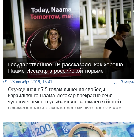
Государственное ТВ рассказало, как хорошо
Нааме Иссахар в российской тюрьме
23 октября 2019, 15:41
В мире
Осужденная к 7.5 годам лишения свободы
израильтянка Наама Иссахар прекрасно себя
чувствует, «много улыбается», занимается йогой с
сокамерницами, слушает российскую попсу и уже
«сносно говорит по русски» — так передает сегодня
RT.