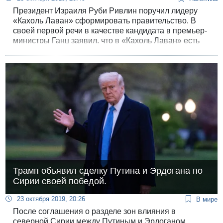
Президент Израиля Руби Ривлин поручил лидеру
«Кахоль Лаван» сформировать правительство. В
своей первой речи в качестве кандидата в премьер-
министры Ганц заявил, что в «Кахоль Лаван» есть
место всем — и «харедим», и религиозным
сионистам, и арабам.
Трамп объявил сделку Путина и Эрдогана по
Сирии своей победой.
23 октября 2019, 20:26
В мире
После соглашения о разделе зон влияния в
северной Сирии между Путиным и Эрдоганом