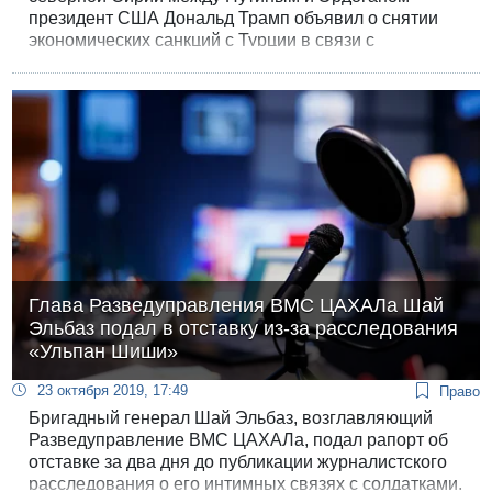
президент США Дональд Трамп объявил о снятии
экономических санкций с Турции в связи с
«завершением военных действий» в северной
Сирии.
Глава Разведуправления ВМС ЦАХАЛа Шай
Эльбаз подал в отставку из-за расследования
«Ульпан Шиши»
23 октября 2019, 17:49
Право
Бригадный генерал Шай Эльбаз, возглавляющий
Разведуправление ВМС ЦАХАЛа, подал рапорт об
отставке за два дня до публикации журналистского
расследования о его интимных связях с солдатками,