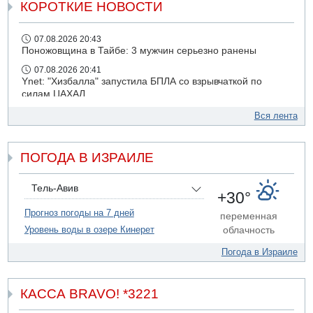
КОРОТКИЕ НОВОСТИ
07.08.2026 20:43
Поножовщина в Тайбе: 3 мужчин серьезно ранены
07.08.2026 20:41
Ynet: "Хизбалла" запустила БПЛА со взрывчаткой по
силам ЦАХАЛ
07.08.2026 19:16
Вся лента
ДТП в Ашдоде: тяжело ранены двое маленьких детей
07.08.2026 19:14
ПОГОДА В ИЗРАИЛЕ
Скончался водитель, врезавшийся в стену в
Иерусалиме
07.08.2026 17:57
Тель-Авив
+30°
Подозреваемый в домогательствах в хостеле - Гильбоа
Дахан
Прогноз погоды на 7 дней
переменная
Уровень воды в озере Кинерет
облачность
07.08.2026 17:55
Обнародовано имя полицейского, подозреваемого в
Погода в Израиле
коррупционных отношениях с Йоавом Элиаси
КАССА BRAVO! *3221