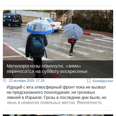
служившими под его командованием.
Метеопрогнозы обманули, «зима»
переносится на субботу-воскресенье
23 октября 2019, 17:24
Калейдоскоп
Идущий с юга атмосферный фронт пока не вызвал
ни предсказанного похолодания, ни грозовых
ливней в Израиле. Грозы в последние дни были, но
лишь в немногих отдельных местах. Вероятность
дождей и гроз в прибрежных районах и на севере
страны сохранится в ближайшие сутки.