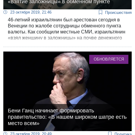
«взятие заложницы» в обменном пункте
23 октября 2019, 21:46
Происшествия
46-летний израильтянин был арестован сегодня в
Венеции по жалобе сотрудницы обменного пункта
валюты. Как сообщили местные СМИ, израильтянин
«взял женщину в заложницы» на почве денежного
конфликта и не выпускал ее более получаса.
ОБНОВЛЯЕТСЯ
Бени Ганц начинает формировать
правительство: «В нашем широком шатре есть
место всем»
23 октября 2019, 20:49
Политика