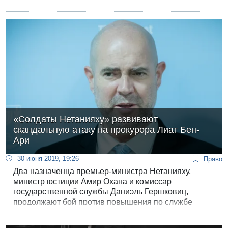
безотлагательном закрытии тель-авивского
городского аэропорта Сде-Дов. Аэропорт прекратит
работу сегодня в полночь.
«Солдаты Нетанияху» развивают
скандальную атаку на прокурора Лиат Бен-
Ари
30 июня 2019, 19:26
Право
Два назначенца премьер-министра Нетанияху,
министр юстиции Амир Охана и комиссар
государственной службы Даниэль Гершковиц,
продолжают бой против повышения по службе
прокурора Лиат Бен-Ари, ведущей уголовные дела
Нетанияху.