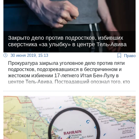
Закрыто дело против подростков, избивших
сверстника «за улыбку» в центре Тель-Авива
30 июня 2019, 15:13
Право
Прокуратура закрыла уголовное дело против пяти
подростков, подозревавшихся в беспричинном и
жестоком избиении 17-летнего Итая Бен-Лулу в
центре Тель-Авива. Пострадавший опознал того, кто
его бил, но прокуратура сочла, что этого
недостаточно для предъявления обвинения.