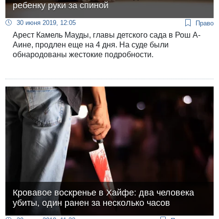
ребенку руки за спиной
30 июня 2019, 12:05
Право
Арест Камель Мауды, главы детского сада в Рош А-
Аине, продлен еще на 4 дня. На суде были
обнародованы жестокие подробности.
Кровавое воскренье в Хайфе: два человека
убиты, один ранен за несколько часов