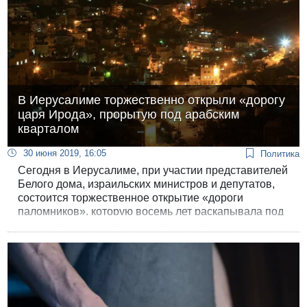
В Иерусалиме торжественно открыли «дорогу
царя Ирода», прорытую под арабским
кварталом
30 июня 2019, 16:05
Политика
Сегодня в Иерусалиме, при участии представителей
Белого дома, израильских министров и депутатов,
состоится торжественное открытие «дороги
паломников», которую восемь лет раскапывала под
домами арабского квартала Силуан организация
«Ир Давид».