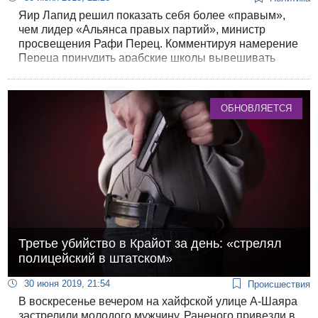
Яир Лапид решил показать себя более «правым»,
чем лидер «Альянса правых партий», министр
просвещения Рафи Перец. Комментируя намерение
Переца принудить арабские школы вывешивать
бело-голубые флаги, Лапид раскритиковал главу
минпроса за недостаточную решительность.
ОБНОВЛЯЕТСЯ
Третье убийство в Крайот за день: «стрелял
полицейский в штатском»
30 июня 2019, 21:54
Происшествия
В воскресенье вечером на хайфской улице А-Шаяра
застрелили молодого мужчину. Раненого привезли в