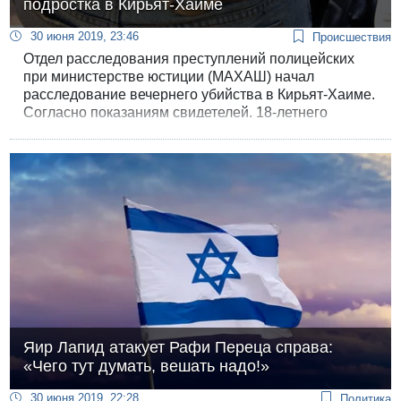
подростка в Кирьят-Хаиме
30 июня 2019, 23:46
Происшествия
Отдел расследования преступлений полицейских
при министерстве юстиции (МАХАШ) начал
расследование вечернего убийства в Кирьят-Хаиме.
Согласно показаниям свидетелей, 18-летнего
подростка из семьи репатриантов из Эфиопии
застрелил полицейский: он показывал соседям свое
служебное удостоверение.
Яир Лапид атакует Рафи Переца справа:
«Чего тут думать, вешать надо!»
30 июня 2019, 22:28
Политика