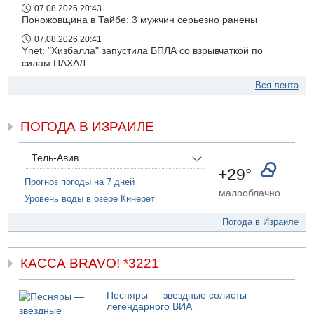
07.08.2026 20:43
Поножовщина в Тайбе: 3 мужчин серьезно ранены
07.08.2026 20:41
Ynet: "Хизбалла" запустила БПЛА со взрывчаткой по
силам ЦАХАЛ
07.08.2026 19:16
Вся лента
ДТП в Ашдоде: тяжело ранены двое маленьких детей
07.08.2026 19:14
ПОГОДА В ИЗРАИЛЕ
Скончался водитель, врезавшийся в стену в
Иерусалиме
07.08.2026 17:57
Тель-Авив
Подозреваемый в домогательствах в хостеле - Гильбоа
+29°
Дахан
Прогноз погоды на 7 дней
малооблачно
Уровень воды в озере Кинерет
07.08.2026 17:55
Обнародовано имя полицейского, подозреваемого в
Погода в Израиле
коррупционных отношениях с Йоавом Элиаси
КАССА BRAVO! *3221
Песняры — звездные солисты
легендарного ВИА