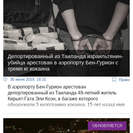
Депортированный из Таиланда израильтянин-
убийца арестован в аэропорту Бен-Гурион с
тремя кг кокаина
30 июня 2019, 18:31
Право
В аэропорту Бен-Гурион арестован
депортированный из Таиланда 49-летний житель
Кирьят-Гата Эли Коэн, в багаже которого
обнаружили 3 килограмма кокаина. 15 лет назад имя
Коэна гремело на весь мир как имя жестокого
убийцы, зарезавшего бывшую жену и
выбросившего в реку ее расчлененный труп.
ОБНОВЛЯЕТСЯ