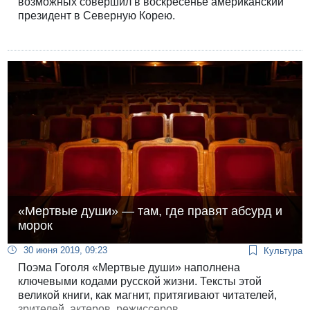
возможных совершил в воскресенье американский
президент в Северную Корею.
«Мертвые души» — там, где правят абсурд и
морок
30 июня 2019, 09:23
Культура
Поэма Гоголя «Мертвые души» наполнена
ключевыми кодами русской жизни. Тексты этой
великой книги, как магнит, притягивают читателей,
зрителей, актеров, режиссеров…