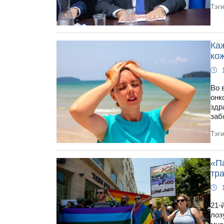
Тэг
Ка
ко
Во 
онк
здр
заб
Тэг
«П
тр
21-
лоз