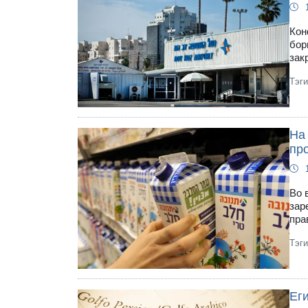
Кон
бор
зак
Тэг
На
пр
Во 
зар
пра
Тэг
Еги