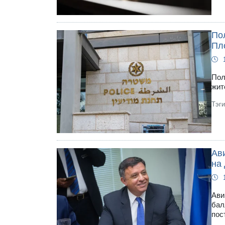
По
Пл
Пол
жит
Тэг
Ави
на
Ави
бал
пос