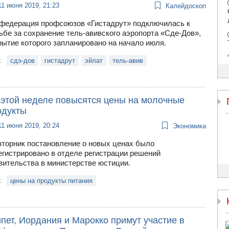
11 июня 2019, 21:23
Калейдоскоп
федерация профсоюзов «Гистадрут» подключилась к
ьбе за сохранение тель-авивского аэропорта «Сде-Дов»,
рытие которого запланировано на начало июля.
и:
сдэ-дов
гистадрут
эйлат
тель-авив
 этой неделе повысятся цены на молочные
одукты
11 июня 2019, 20:24
Экономика
вторник постановление о новых ценах было
егистрировано в отделе регистрации решений
вительства в министерстве юстиции.
и:
цены на продукты питания
пет, Иордания и Марокко примут участие в