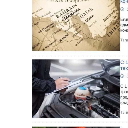
ко
Еги
адм
кон
Тэг
С 
те
С 1
тра
пре
вла
Тэг