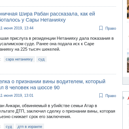
ничная Шира Рабан рассказала, как ей
боталось у Сары Нетанияху
11 июня 2019, 13:44
Право
шая прислуга в резиденции Нетанияху дала показания в
усалимском суде. Ранее она подала иск к Саре
анияху на 225 тысяч шекелей.
и:
сара нетанияху
суд
елка о признании вины водителем, который
л 8 человек на шоссе 90
11 июня 2019, 13:01
Право
ан Анкари, обвиняемый в убийстве семьи Атар в
ультате ДТП, заключил сделку о признании вины, которая
ьезно снижает срок его заключения.
и:
суд
дтп в израиле