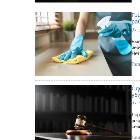
Гор
ра
Быв
иер
Нет
Тэг
Сд
уби
Лор
рез
сер
Тэг