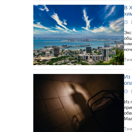
В 
хи
Экс
общ
хим
ноч
Тэг
Из
оп
Из 
при
обв
Маа
Тэг