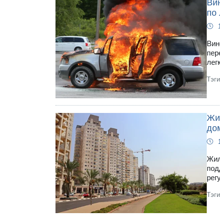
Ви
по
Вин
пер
лег
Тэг
Жи
до
Жил
под
рег
Тэг