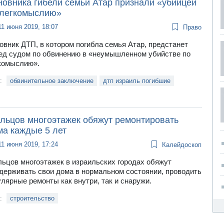
новника гибели семьи Атар признали «убийцей
 легкомыслию»
11 июня 2019, 18:07
Право
овник ДТП, в котором погибла семья Атар, предстанет
ед судом по обвинению в «неумышленном убийстве по
комыслию».
и:
обвинительное заключение
дтп израиль погибшие
льцов многоэтажек обяжут ремонтировать
ма каждые 5 лет
11 июня 2019, 17:24
Калейдоскоп
ьцов многоэтажек в израильских городах обяжут
держивать свои дома в нормальном состоянии, проводить
улярные ремонты как внутри, так и снаружи.
и:
строительство