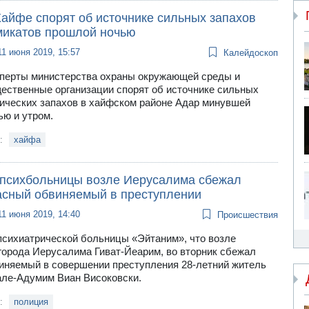
Хайфе спорят об источнике сильных запахов
микатов прошлой ночью
11 июня 2019, 15:57
Калейдоскоп
перты министерства охраны окружающей среды и
ественные организации спорят об источнике сильных
ических запахов в хайфском районе Адар минувшей
ью и утром.
и:
хайфа
 психбольницы возле Иерусалима сбежал
асный обвиняемый в преступлении
11 июня 2019, 14:40
Происшествия
психиатрической больницы «Эйтаним», что возле
города Иерусалима Гиват-Йеарим, во вторник сбежал
иняемый в совершении преступления 28-летний житель
ле-Адумим Виан Високовски.
и:
полиция