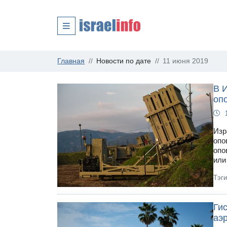
Главная
Новости по дате
11 июня 2019
В И
оп
Изр
опо
опо
или
Тэг
Ги
аэ