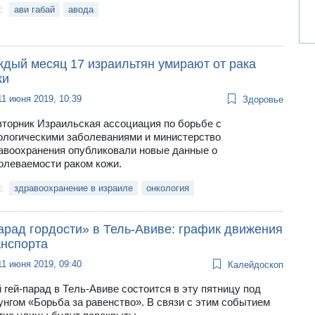
и:
ави габай
авода
ждый месяц 17 израильтян умирают от рака
жи
11 июня 2019, 10:39
Здоровье
вторник Израильская ассоциация по борьбе с
ологическими заболеваниями и министерство
авоохранения опубликовали новые данные о
олеваемости раком кожи.
и:
здравоохранение в израиле
онкология
арад гордости» в Тель-Авиве: график движения
анспорта
11 июня 2019, 09:40
Калейдоскоп
й гей-парад в Тель-Авиве состоится в эту пятницу под
унгом «Борьба за равенство». В связи с этим событием