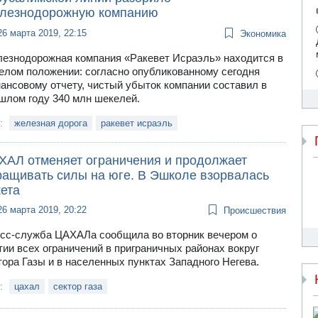
лезнодорожную компанию
26 марта 2019, 22:15
Экономика
езнодорожная компания «Ракевет Исраэль» находится в
елом положении: согласно опубликованному сегодня
ансовому отчету, чистый убыток компании составил в
шлом году 340 млн шекелей.
и:
железная дорога
ракевет исраэль
ХАЛ отменяет ограничения и продолжает
ращивать силы на юге. В Эшколе взорвалась
кета
26 марта 2019, 20:22
Происшествия
сс-служба ЦАХАЛа сообщила во вторник вечером о
тии всех ограничений в приграничных районах вокруг
тора Газы и в населенных пунктах Западного Негева.
и:
цахал
сектор газа