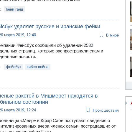
и:
бени ганц
йсбук удаляет русские и иранские фейки
26 марта 2019, 12:40
В мире
омпании Фейсбук сообщили об удалении 2532
дельных страниц, которые распространяли спам и
дельные новости.
и:
фейсбук
кибер-война
неные ракетой в Мишмерет находятся в
абильном состоянии
26 марта 2019, 12:24
Происшествия
больницы «Меир» в Кфар Сабе поступают сведения о
питализированных вчера членах семьи, пострадавших от
еты, выпущенной из Газы.