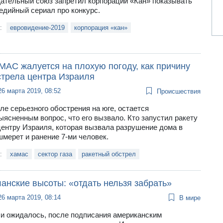
ательный союз запретил корпорации «Кан» показывать
едийный сериал про конкурс.
и:
евровидение-2019
корпорация «кан»
МАС жалуется на плохую погоду, как причину
стрела центра Израиля
26 марта 2019, 08:52
Происшествия
ле серьезного обострения на юге, остается
ыясненным вопрос, что его вызвало. Кто запустил ракету
центру Израиля, которая вызвала разрушение дома в
мерет и ранение 7-ми человек.
и:
хамас
сектор газа
ракетный обстрел
анские высоты: «отдать нельзя забрать»
26 марта 2019, 08:14
В мире
 и ожидалось, после подписания американским