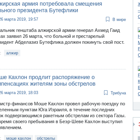
жирская армия потребовала смещения
льного президента Бутефлики
26 марта 2019, 19:57
В мире
альник генштаба алжирской армии генерал Ахмед Гаид
ах заявил 26 марта, что больной и престарелый
зидент Абделазиз Бутефлика должен покинуть свой пост.
и:
алжир
ше Кахлон продлит распоряжение о
мпенсациях жителям зоны обстрелов
26 марта 2019, 18:03
Трибуна
истр финансов Моше Кахлон провел рабочую поездку по
еленным пунктам Юга Израиля, в течение последних
ок подвергающимся ракетным обстрелам из сектора Газы.
время своего пребывания в Беэр-Шеве Кахлон выступил
аявлением.
и:
моше кахлон
обстрелы