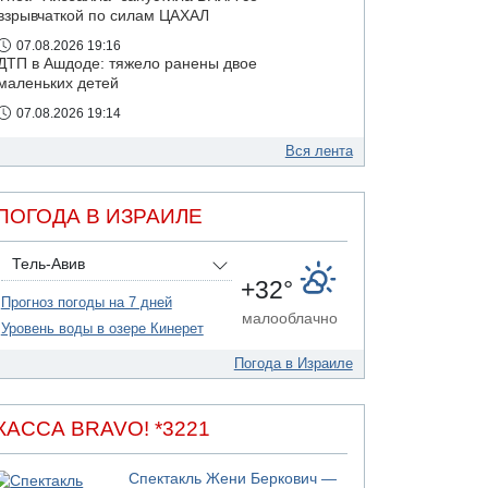
взрывчаткой по силам ЦАХАЛ
07.08.2026 19:16
ДТП в Ашдоде: тяжело ранены двое
маленьких детей
07.08.2026 19:14
Скончался водитель, врезавшийся в стену в
Иерусалиме
Вся лента
07.08.2026 17:57
Подозреваемый в домогательствах в хостеле
ПОГОДА В ИЗРАИЛЕ
- Гильбоа Дахан
Тель-Авив
+32°
Прогноз погоды на 7 дней
малооблачно
Уровень воды в озере Кинерет
Погода в Израиле
КАССА BRAVO! *3221
Спектакль Жени Беркович —