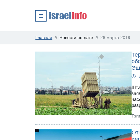
Главная
Новости по дате
26 марта 2019
Те
обс
Эш
Шта
зая
час
раз
Тэг
От
ие