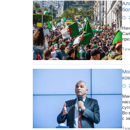
Ал
бо
Нач
Сал
пре
Тэг
Мо
ко
Мин
нас
сут
Во 
с з
Тэг