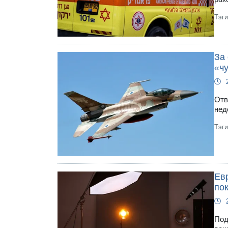
Тэг
За 
«ч
Отв
нед
Тэг
Ев
по
Под