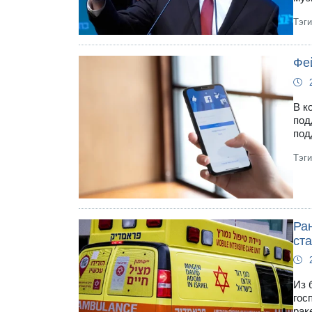
Тэг
Фе
В к
под
под
Тэг
Ра
ст
Из 
гос
рак