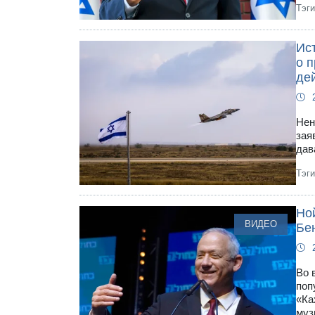
Тэг
Ис
о 
де
Нен
зая
дав
Тэг
Но
ВИДЕО
Бен
Во 
поп
«Ка
муз