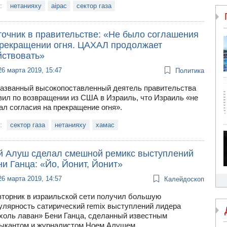
и:
нетанияху
aipac
сектор газа
точник в правительстве: «Не было соглашения
прекращении огня. ЦАХАЛ продолжает
йствовать»
26 марта 2019, 15:47
Политика
азванный высокопоставленный деятель правительства
вил по возвращении из США в Израиль, что Израиль «не
ал согласия на прекращение огня».
и:
сектор газа
нетанияху
хамас
й Алуш сделал смешной ремикс выступлений
и Ганца: «Йо, Йонит, Йонит»
26 марта 2019, 14:57
Калейдоскоп
вторник в израильской сети получил большую
улярность сатирический remix выступлений лидера
холь лаван» Бени Ганца, сделанный известным
ыкантом и журналистом Ноем Алушем.