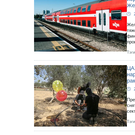
Же
Жел
тяж
фин
про
Тэг
ЦА
на
ра
Пре
сня
сек
Тэг