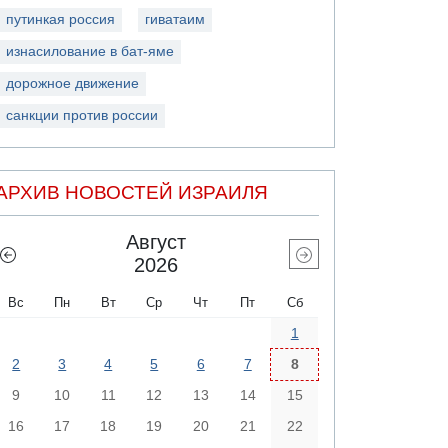
путинкая россия
гиватаим
изнасилование в бат-яме
дорожное движение
санкции против россии
АРХИВ НОВОСТЕЙ ИЗРАИЛЯ
Август
2026
Вс
Пн
Вт
Ср
Чт
Пт
Сб
1
2
3
4
5
6
7
8
9
10
11
12
13
14
15
16
17
18
19
20
21
22