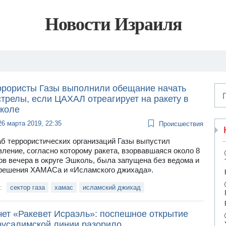
Новости Израиля
ррористы Газы выполнили обещание начать
трелы, если ЦАХАЛ отреагирует на ракету в
коле
26 марта 2019, 22:35
Происшествия
б террористических организаций Газы выпустил
вление, согласно которому ракета, взорвавшаяся около 8
ов вечера в округе Эшколь, была запущена без ведома и
решения ХАМАСа и «Исламского джихада».
и:
сектор газа
хамас
исламский джихад
чет «Ракевет Исраэль»: поспешное открытие
русалимской линии разорило