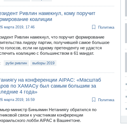
езидент Ривлин намекнул, кому поручит
рмирование коалиции
26 марта 2019, 17:46
Политика
зидент Ривлин намекнул, что поручит формирование
вительства лидеру партии, получившей самое большое
ло голосов, если ни одному претенденту не удастся
спечить коалицию с большинством в 61 мандат.
и:
руби ривлин
выборы 2019
таниягу на конференции AIPAC: «Масштаб
аров по ХАМАСу был самым большим за
следние 4 года»
26 марта 2019, 16:59
Политика
мьер-министр Биньямин Нетаниягу обратился по
тниковой связи к участникам конференции
израильского лобби AIPAC в Вашингтоне.