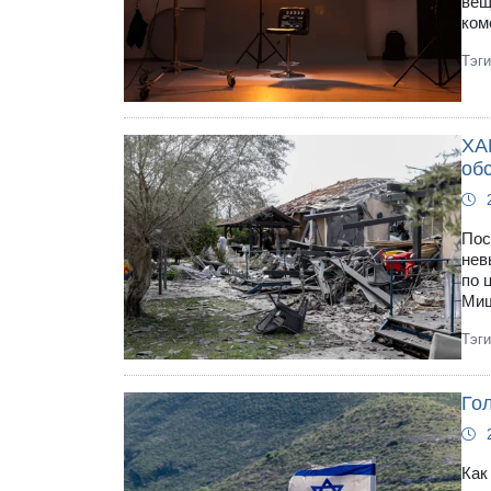
вещ
ком
Тэг
ХА
об
Пос
нев
по 
Миш
Тэг
Гол
Как