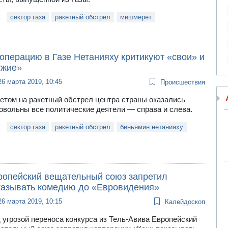
и:
сектор газа
ракетный обстрел
мишмерет
операцию в Газе Нетанияху критикуют «свои» и
ужие»
26 марта 2019, 10:45
Происшествия
етом на ракетный обстрел центра страны оказались
овольны все политические деятели — справа и слева.
и:
сектор газа
ракетный обстрел
биньямин нетанияху
ропейский вещательный союз запретил
казывать комедию до «Евровидения»
26 марта 2019, 10:15
Калейдоскоп
 угрозой переноса конкурса из Тель-Авива Европейский