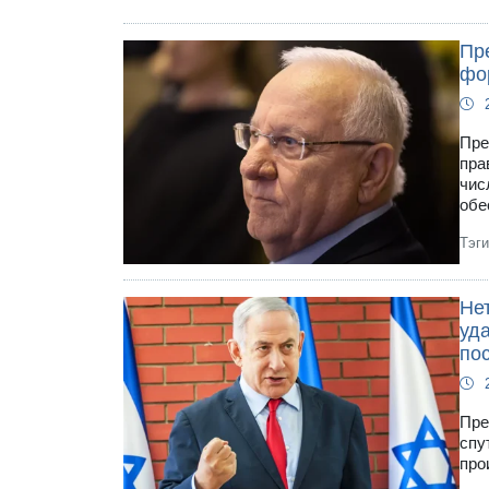
Пр
фо
Пре
пра
чис
обе
Тэг
Не
уд
по
Пре
спу
про