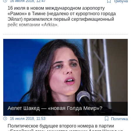
16 июля 2018, 12:47
Трибуна
16 июля в новом международном аэропорту
«Рамон» в Тимне (недалеко от курортного города
Эйлат) приземлился первый сертификационный
рейс компании «Arkia».
Аелет Шакед — «новая Голда Меир»?
16 июля 2018, 11:53
Политика
Политическое будущее второго номера в партии