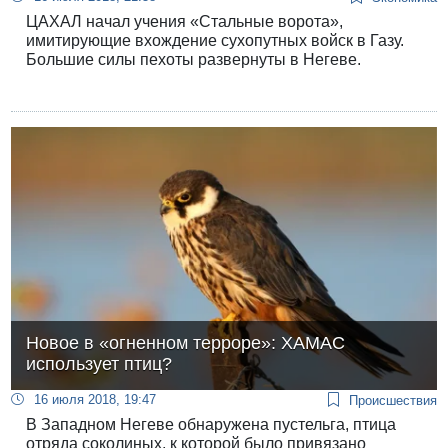
ЦАХАЛ начал учения «Стальные ворота»,
имитирующие вхождение сухопутных войск в Газу.
Большие силы пехоты развернуты в Негеве.
Новое в «огненном терроре»: ХАМАС
использует птиц?
16 июля 2018, 19:47
Происшествия
В Западном Негеве обнаружена пустельга, птица
отряда соколиных, к которой было привязано