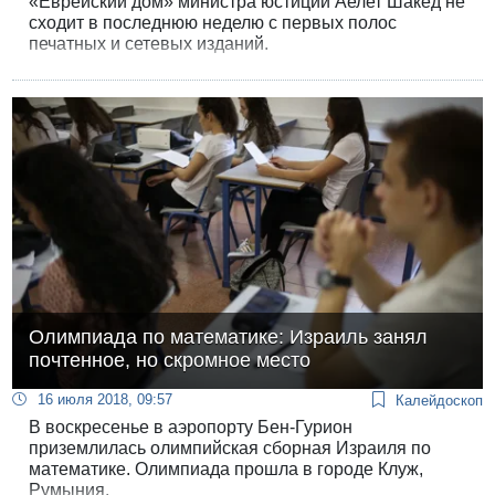
«Еврейский дом» министра юстиции Аелет Шакед не
сходит в последнюю неделю с первых полос
печатных и сетевых изданий.
Олимпиада по математике: Израиль занял
почтенное, но скромное место
16 июля 2018, 09:57
Калейдоскоп
В воскресенье в аэропорту Бен-Гурион
приземлилась олимпийская сборная Израиля по
математике. Олимпиада прошла в городе Клуж,
Румыния.