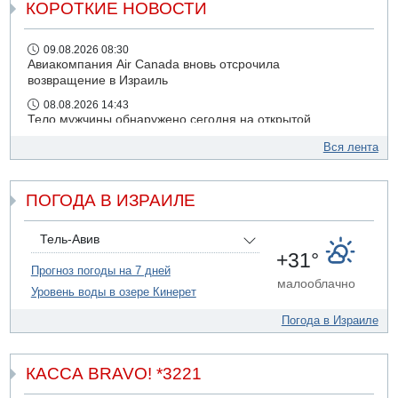
КОРОТКИЕ НОВОСТИ
09.08.2026 08:30
Авиакомпания Air Canada вновь отсрочила
возвращение в Израиль
08.08.2026 14:43
Тело мужчины обнаружено сегодня на открытой
местности недалеко от Реховота
Вся лента
08.08.2026 11:02
Трое убитых в результате российской ракетной атаки по
Киеву
ПОГОДА В ИЗРАИЛЕ
07.08.2026 20:43
Поножовщина в Тайбе: 3 мужчин серьезно ранены
Тель-Авив
07.08.2026 20:41
+31°
Ynet: "Хизбалла" запустила БПЛА со взрывчаткой по
Прогноз погоды на 7 дней
малооблачно
силам ЦАХАЛ
Уровень воды в озере Кинерет
07.08.2026 19:16
Погода в Израиле
ДТП в Ашдоде: тяжело ранены двое маленьких детей
КАССА BRAVO! *3221